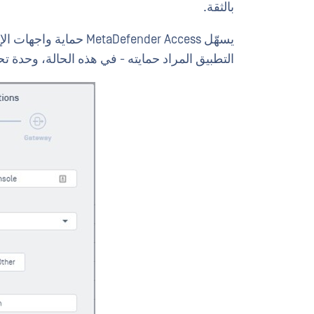
بالثقة.
يسهّل etaDefender Access
التطبيق المراد حمايته - في هذه الحالة، وحدة تحكم إدارة E Access