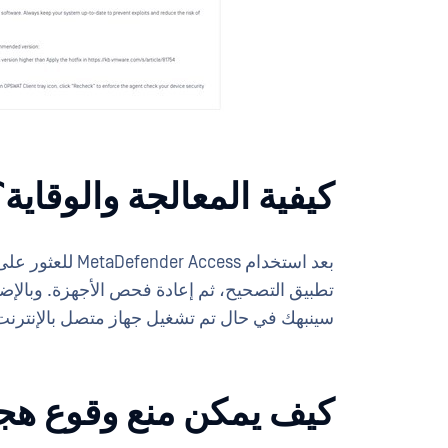
كيفية المعالجة والوقاية؟
بعد استخدام MetaDefender Access للعثور على الأجهزة المعرضة للخطر، يمكن تطبيق
تطبيق التصحيح، ثم إعادة فحص الأجهزة. وبالإضا
سينبهك في حال تم تشغيل جهاز متصل بالإنترنت ب
كيف يمكن منع وقوع هج