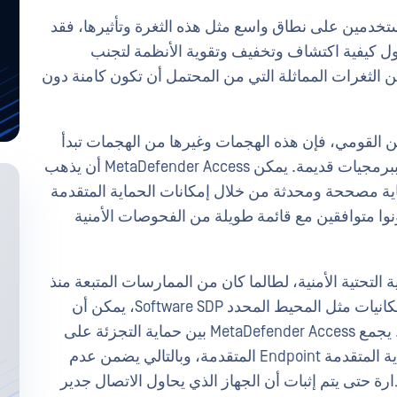
تخدمين على نطاق واسع مثل هذه الثغرة وتأثيرها، فقد
 كيفية اكتشاف وتخفيف وتقوية الأنظمة لتجنب
من الثغرات المماثلة التي من المحتمل أن تكون كامنة دون
أمن القومي، فإن هذه الهجمات وغيرها من الهجمات تبدأ
باستغلال نقاط النهاية غير المصححة التي تعمل ببرمجيات قديمة. يمكن MetaDefender Access أن يذهب
اية مصححة ومحدثة من خلال إمكانات الحماية المتقدمة
لم يكونوا متوافقين مع قائمة طويلة من الفحوصات الأمنية
ة التحتية الأمنية، لطالما كان من الممارسات المتبعة منذ
فترة طويلة تقسيم تلك الواجهات - ومع وجود إمكانيات مثل المحيط المحدد Software SDP، يمكن أن
يكون هذا التقسيم أكثر أمانًا وسهولة في الإدارة. يجمع MetaDefender Access بين حماية التجزئة على
مستوى الشبكة التي يوفرها نظام SDP مع الحماية المتقدمة Endpoint المتقدمة، وبالتالي يضمن عدم
ارة حتى يتم إثبات أن الجهاز الذي يحاول الاتصال جدير