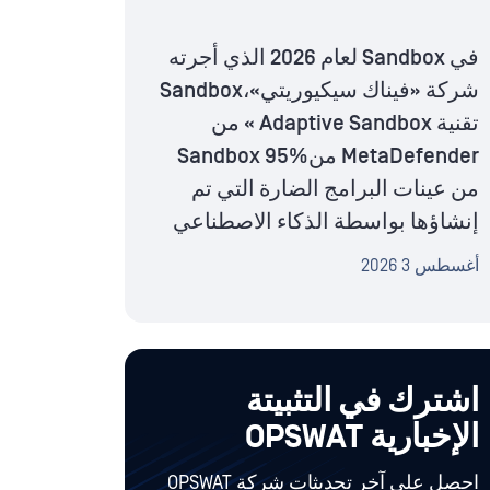
في Sandbox لعام 2026 الذي أجرته
شركة «فيناك سيكيوريتي»،Sandbox
تقنية Adaptive Sandbox » من
MetaDefender منSandbox 95%
من عينات البرامج الضارة التي تم
إنشاؤها بواسطة الذكاء الاصطناعي
أغسطس 3 2026
اشترك في التثبيتة
الإخبارية OPSWAT
احصل على آخر تحديثات شركة OPSWAT