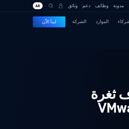
مدونة
وظائف
دعم
وثائق
AR
شركاء
الموارد
الشركة
ابدأ الاّن
 في اكتشاف ثغرة
VMware 