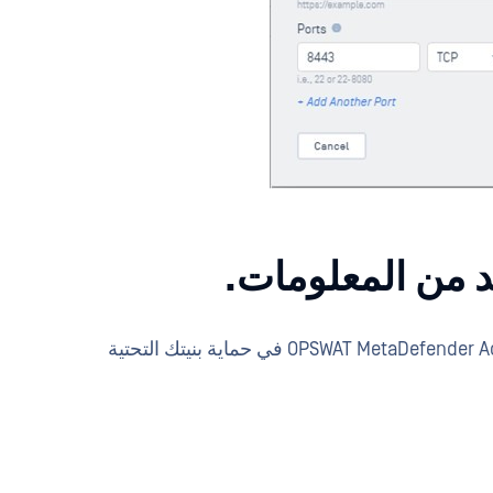
 من المعلومات.
لمزيد من المعلومات حول كيفية مساعدة OPSWAT MetaDefender Access في حماية بنيتك التحتية