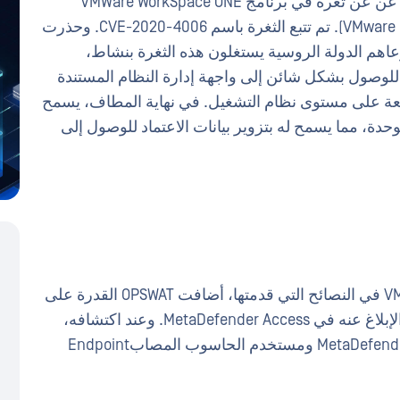
شركة VMware عن عن ثغرة في برنامج VMWare WorkSpace ONE
Access (المعروف سابقًا باسم VMware Identity Manger). تم تتبع الثغرة باسم CVE-2020-4006. وحذرت
عاهم الدولة الروسية يستغلون هذه الثغرة بنشاط،
للوصول بشكل شائن إلى واجهة إدارة النظام المستندة
تفعة على مستوى نظام التشغيل. في نهاية المطاف، يسمح
وحدة، مما يسمح له بتزوير بيانات الاعتماد للوصول إلى
استناداً إلى المعلومات التي قدمتها شركة VMware في النصائح التي قدمتها، أضافت OPSWAT القدرة على
اكتشاف مكافحة التطرف العنيف على الجهاز والإبلاغ عنه في MetaDefender Access. وعند اكتشافه،
يتم الإبلاغ عنه في كل من بوابة إدارة MetaDefender Access ومستخدم الحاسوب المصابEndpoint