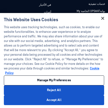
خدمات تنفيذية
في الأخبار
بوابةOPSWAT الخاصة My
أحداث
وثائق تقنية
This Website Uses Cookies
ندوات عبر الإنترنت
Hey there!
دورات تدريبية
أوراق البيانات
This website uses tracking technologies, such as cookies, to enable our
I'm Ozzy, your OPSWAT virtual assistant.
website functionalities, to enhance user experience or to analyze
برنامج الثغرات الأمنية
مستندات تقنية
How can I help you secure what's critical
performance and traffic. We may also share information about your use of
الشركاء
today?
our site with our social media, advertising, and analytics partners. This
أدوات مجانية
allows us to perform targeted advertising and to select ads and content
شهادات
that will be more relevant to you. By clicking “Accept All,” you agree to
شركاء التكنولوجيا
your personal data being processed by all cookies and other technologies
on our website. Click “Reject All” to refuse, or “Manage My Preferences” to
برنامج شركاء القنوات
manage your choices. See our Cookie Policy for more details on the how
we process your data through cookies and similar technologies:
Cookie
©2026 OPSWAT . جميع الحقوق محفوظة. OPSWAT و MetaDefender و Metascan و
Policy
MetaAccess OPSWAT و Trust no File. Trust No Device. و OPSWAT و Protecting the
World's Critical Infrastructure و Deep CDR™ Technology و InQuest وشعار InQuest و
Manage My Preferences
DFI و RetroHunt و Deep File Inspection و Join the Hunt هي علامات تجارية مملوكة
OPSWAT العلامات التجارية الخاصة بالجهات الخارجية هي ملك لأصحابها المعنيين.
القانون
سياسة الخصوصية
إدارة تفضيلات ملفات تعريف الارتباط
خيارات
Reject All
الخصوصية الخاصة بك في كاليفورنيا
Privacy Policy
Accept All