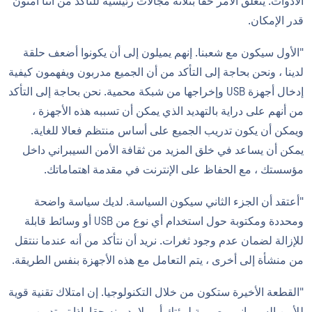
الأدوات. يتعلق الأمر حقا بثلاثة مجالات رئيسية للتأكد من أننا آمنون
قدر الإمكان.
"الأول سيكون مع شعبنا. إنهم يميلون إلى أن يكونوا أضعف حلقة
لدينا ، ونحن بحاجة إلى التأكد من أن الجميع مدربون ويفهمون كيفية
إدخال أجهزة USB وإخراجها من شبكة محمية. نحن بحاجة إلى التأكد
من أنهم على دراية بالتهديد الذي يمكن أن تسببه هذه الأجهزة ،
ويمكن أن يكون تدريب الجميع على أساس منتظم فعالا للغاية.
يمكن أن يساعد في خلق المزيد من ثقافة الأمن السيبراني داخل
مؤسستك ، مع الحفاظ على الإنترنت في مقدمة اهتماماتك.
"أعتقد أن الجزء الثاني سيكون السياسة. لديك سياسة واضحة
ومحددة ومكتوبة حول استخدام أي نوع من USB أو وسائط قابلة
للإزالة لضمان عدم وجود ثغرات. نريد أن نتأكد من أنه عندما ننتقل
من منشأة إلى أخرى ، يتم التعامل مع هذه الأجهزة بنفس الطريقة.
"القطعة الأخيرة ستكون من خلال التكنولوجيا. إن امتلاك تقنية قوية
للأمن السيبراني مصممة لبيئتك أمر لا بد منه حقا. إذا تم تدريب