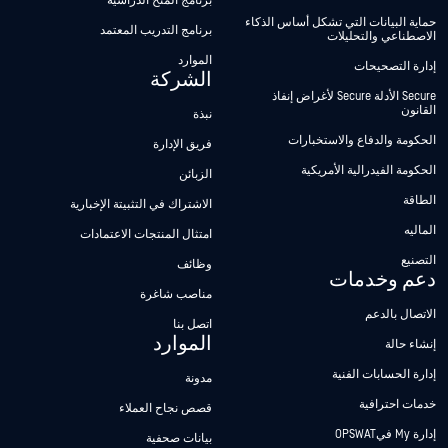
برنامج المنح الدراسية
حماية البيانات التي تشكل أساس الذكاء
برنامج التدريب المعتمد
الاصطناعي والتحليلات
الموارد
إدارة التصحيحات
الشركة
Secure الأدلة Secure لأغراض إنفاذ
القانون
نبذة
الحكومة والدفاع والاستخبارات
فريق الإدارة
الحكومة الفيدرالية الأمريكية
الزبائن
الطاقة
الاشتراك في التثبيتة الإخبارية
الماليه
امتثال المنتجات الاعتمادات
التصنيع
وظائف
دعم وخدمات
مناصب شاغرة
الاتصال بالدعم
اتصل بنا
الموارد
إنشاء حالة
إدارة الحسابات الفنية
مدونة
خدمات احترافية
قصص نجاح العملاء
إدارة My فيOPSWAT
بيانات صحفية