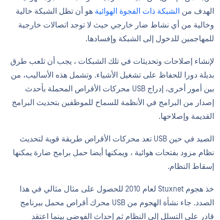
الهدف من
الشبكة ذات الفجوة الهوائية
هو أن تظل الشبكة خالية
وخالية من أي نشاط ضار خارجي حيث لا توجد اتصالات خارجية
للمهاجمين للدخول إلى الشبكة وإفسادها.
لإنشاء إصلاحات وتحديثات في تلك الشبكات ، يجب أن تلعب طرق
بديلة دورا للحفاظ على تشغيل الأشياء. وتشمل هذه الأساليب، من
بين أمور أخرى، إدراج USB محركات الأقراص المحملة بأحدث
إصدار من البرامج في الأنظمة للسماح للموظفين بتحديث البرامج
القديمة وإصلاحها.
الصيد في حين USB تعد محركات الأقراص طريقة قوية لتحديث
نظام مزود بفتحات هوائية ، ويمكنها أيضا حمل برامج ضارة يمكنها
إسقاط النظام.
خذ هجوم Stuxnet لعام 2010 للحصول على مثال مثالي في هذا
الصدد. جاء نشأة الهجوم من USB محرك أقراص محمل ببرنامج
قادر على التسلل إلى النظام ثم إحداث الفوضى بينما اعتقد