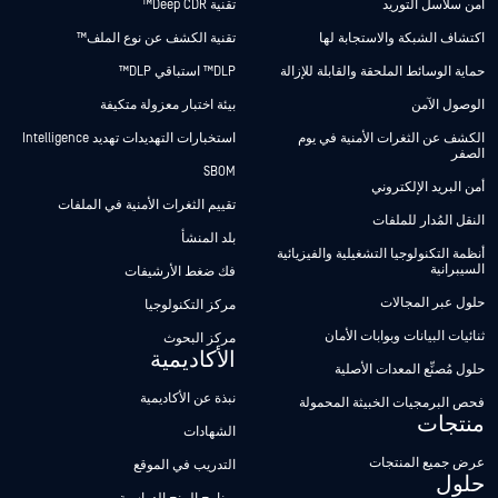
أمن سلاسل التوريد
تقنية Deep CDR™
اكتشاف الشبكة والاستجابة لها
تقنية الكشف عن نوع الملف™
حماية الوسائط الملحقة والقابلة للإزالة
DLP™ استباقي DLP™
الوصول الآمن
بيئة اختبار معزولة متكيفة
الكشف عن الثغرات الأمنية في يوم
استخبارات التهديدات تهديد Intelligence
الصفر
SBOM
أمن البريد الإلكتروني
تقييم الثغرات الأمنية في الملفات
النقل المُدار للملفات
بلد المنشأ
أنظمة التكنولوجيا التشغيلية والفيزيائية
السيبرانية
فك ضغط الأرشيفات
حلول عبر المجالات
مركز التكنولوجيا
ثنائيات البيانات وبوابات الأمان
مركز البحوث
الأكاديمية
حلول مُصنِّع المعدات الأصلية
نبذة عن الأكاديمية
فحص البرمجيات الخبيثة المحمولة
منتجات
الشهادات
عرض جميع المنتجات
التدريب في الموقع
حلول