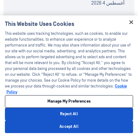
أغسطس 4 2026
إصدار MetaDefender™ Core .21.0
This Website Uses Cookies
Hey there!
This website uses tracking technologies, such as cookies, to enable our
أغسطس 4 2026
I'm Ozzy, your OPSWAT virtual assistant.
website functionalities, to enhance user experience or to analyze
How can I help you secure what's critical
performance and traffic. We may also share information about your use of
today?
our site with our social media, advertising, and analytics partners. This
المسلسل الوثائقي «Into the Breach»
allows us to perform targeted advertising and to select ads and content
that will be more relevant to you. By clicking “Accept All,” you agree to
OPSWATحول الأمن السيبراني يُعرض لأول
your personal data being processed by all cookies and other technologies
مرة عالميًا على يوتيوب في 8 أغسطس
on our website. Click “Reject All” to refuse, or “Manage My Preferences” to
manage your choices. See our Cookie Policy for more details on the how
أغسطس 3 2026
we process your data through cookies and similar technologies:
Cookie
Policy
Manage My Preferences
في Sandbox لعام 2026 الذي أجرته شركة
Reject All
«فيناك سيكيوريتي»،Sandbox تقنية
Privacy Policy
Adaptive Sandbox » من MetaDefender
Accept All
منSandbox 95% من عينات البرامج الضارة