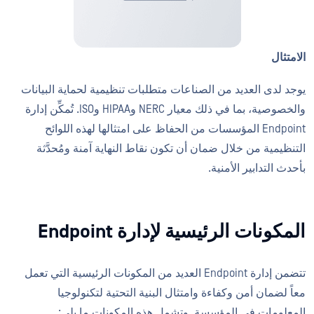
الامتثال
يوجد لدى العديد من الصناعات متطلبات تنظيمية لحماية البيانات
والخصوصية، بما في ذلك معيار NERC وHIPAA وISO. تُمكِّن إدارة
Endpoint المؤسسات من الحفاظ على امتثالها لهذه اللوائح
التنظيمية من خلال ضمان أن تكون نقاط النهاية آمنة ومُحدَّثة
بأحدث التدابير الأمنية.
المكونات الرئيسية لإدارة Endpoint
تتضمن إدارة Endpoint العديد من المكونات الرئيسية التي تعمل
معاً لضمان أمن وكفاءة وامتثال البنية التحتية لتكنولوجيا
المعلومات في المؤسسة. وتشمل هذه المكونات ما يلي: