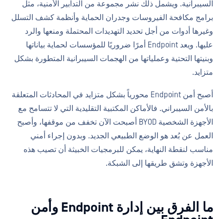
السيبرانية. ويشمل ذلك نشر مجموعة من التدابير الأمنية، مثل
برامج مكافحة الفيروسات وجدران الحماية وأنظمة كشف التسلل
وغيرها أدوات من أجل تحديد التهديدات المحتملة ومنعها والرد
عليها. ويعد Endpoint أمرًا ضروريًا للمؤسسات لحماية بياناتها
وبنيتها التحتية وعملياتها من الهجمات السيبرانية المتطورة بشكل
متزايد.
أصبح أمن Endpoint محورياً بشكل متزايد في المحادثات المتعلقة
بالأمن السيبراني. فالأماكن المكتبية التقليدية التي لا تتسامح مع
الأجهزة الشخصية BYOD أصبحت الآن تخفف من موقفها، وأصبح
العمل عن بُعد هو الوضع الطبيعي الجديد. وبدون إجراء أمني
مناسب لنقطة النهاية، يمكن للبرمجيات الخبيثة أن تصيب هذه
الأجهزة وتشق طريقها إلى الشبكة.
ما الفرق بين إدارة Endpoint وأمن