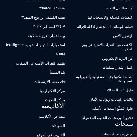
أمن سلاسل التوريد
تقنية Deep CDR™
اكتشاف الشبكة والاستجابة لها
تقنية الكشف عن نوع الملف™
حماية الوسائط الملحقة والقابلة للإزالة
DLP™ استباقي DLP™
الوصول الآمن
بيئة اختبار معزولة متكيفة
الكشف عن الثغرات الأمنية في يوم
استخبارات التهديدات تهديد Intelligence
الصفر
SBOM
أمن البريد الإلكتروني
تقييم الثغرات الأمنية في الملفات
النقل المُدار للملفات
بلد المنشأ
أنظمة التكنولوجيا التشغيلية والفيزيائية
السيبرانية
فك ضغط الأرشيفات
حلول عبر المجالات
مركز التكنولوجيا
ثنائيات البيانات وبوابات الأمان
مركز البحوث
الأكاديمية
حلول مُصنِّع المعدات الأصلية
نبذة عن الأكاديمية
فحص البرمجيات الخبيثة المحمولة
منتجات
الشهادات
عرض جميع المنتجات
التدريب في الموقع