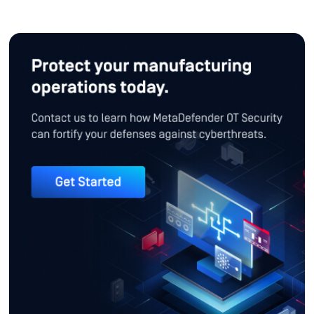
حماية عمليات التصنيع الخاصة بك ا
اتصل بنا لمعرفة كيفية MetaDefender OT Security يمكن أن يعزز دفاعاتك ضد التهديدات الإلكترونية.