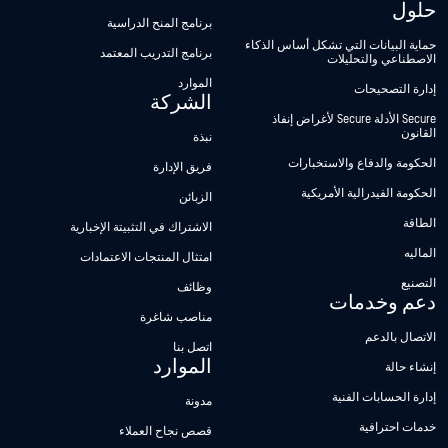
حلول
برنامج المنح الدراسية
حماية البيانات التي تشكل أساس الذكاء
برنامج التدريب المعتمد
الاصطناعي والتحليلات
الموارد
إدارة التصحيحات
الشركة
Secure الأدلة Secure لأغراض إنفاذ
القانون
نبذة
الحكومة والدفاع والاستخبارات
فريق الإدارة
الحكومة الفيدرالية الأمريكية
الزبائن
الطاقة
الاشتراك في التثبيتة الإخبارية
الماليه
امتثال المنتجات الاعتمادات
التصنيع
وظائف
دعم وخدمات
مناصب شاغرة
الاتصال بالدعم
اتصل بنا
الموارد
إنشاء حالة
إدارة الحسابات الفنية
مدونة
خدمات احترافية
قصص نجاح العملاء