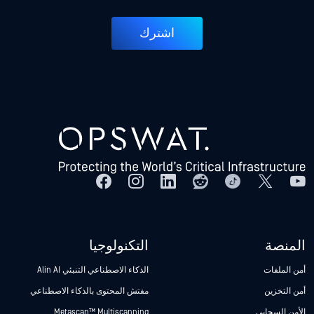
اشترك
المنصة
التكنولوجيا
أمن الملفات
الذكاء الاصطناعي التنبئي Alin AI
أمن التخزين
مفتش المحتوى بالذكاء الاصطناعي
الأمن السحابي
Metascan™ Multiscanning