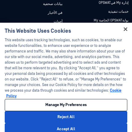
إدارة My فيOPSWAT
بيانات صحفية
خدمات تنفيذية
في الأخبار
بوابةOPSWAT الخاصة My
أحداث
وثائق تقنية
This Website Uses Cookies
ندوات عبر الإنترنت
Hey there!
دورات تدريبية
أوراق البيانات
This website uses tracking technologies, such as cookies, to enable our
I'm Ozzy, your OPSWAT virtual assistant.
website functionalities, to enhance user experience or to analyze
برنامج الثغرات الأمنية
مستندات تقنية
How can I help you secure what's critical
performance and traffic. We may also share information about your use of
الشركاء
today?
our site with our social media, advertising, and analytics partners. This
أدوات مجانية
allows us to perform targeted advertising and to select ads and content
شهادات
that will be more relevant to you. By clicking “Accept All,” you agree to
شركاء التكنولوجيا
your personal data being processed by all cookies and other technologies
on our website. Click “Reject All” to refuse, or “Manage My Preferences” to
برنامج شركاء القنوات
manage your choices. See our Cookie Policy for more details on the how
we process your data through cookies and similar technologies:
Cookie
©2026 OPSWAT . جميع الحقوق محفوظة. OPSWAT و MetaDefender و Metascan و
Policy
MetaAccess OPSWAT و Trust no File. Trust No Device. و OPSWAT و Protecting the
World's Critical Infrastructure و Deep CDR™ Technology و InQuest وشعار InQuest و
Manage My Preferences
DFI و RetroHunt و Deep File Inspection و Join the Hunt هي علامات تجارية مملوكة
OPSWAT العلامات التجارية الخاصة بالجهات الخارجية هي ملك لأصحابها المعنيين.
القانون
سياسة الخصوصية
إدارة تفضيلات ملفات تعريف الارتباط
خيارات
Reject All
الخصوصية الخاصة بك في كاليفورنيا
Privacy Policy
Accept All