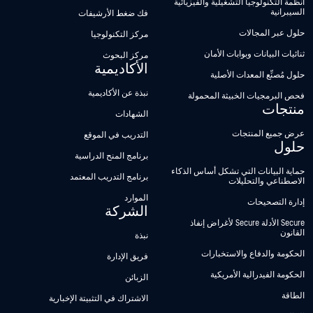
أنظمة التكنولوجيا التشغيلية والفيزيائية
السيبرانية
فك ضغط الأرشيفات
حلول عبر المجالات
مركز التكنولوجيا
ثنائيات البيانات وبوابات الأمان
مركز البحوث
الأكاديمية
حلول مُصنِّع المعدات الأصلية
نبذة عن الأكاديمية
فحص البرمجيات الخبيثة المحمولة
منتجات
الشهادات
عرض جميع المنتجات
التدريب في الموقع
حلول
برنامج المنح الدراسية
حماية البيانات التي تشكل أساس الذكاء
برنامج التدريب المعتمد
الاصطناعي والتحليلات
الموارد
إدارة التصحيحات
الشركة
Secure الأدلة Secure لأغراض إنفاذ
القانون
نبذة
الحكومة والدفاع والاستخبارات
فريق الإدارة
الحكومة الفيدرالية الأمريكية
الزبائن
الطاقة
الاشتراك في التثبيتة الإخبارية