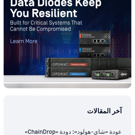
آخر المقالات
عودة «شاي-هولود»: دودة «ChainDrop»