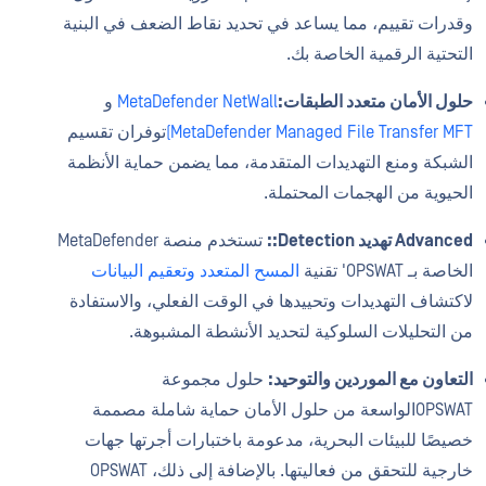
وقدرات تقييم، مما يساعد في تحديد نقاط الضعف في البنية
التحتية الرقمية الخاصة بك.
حلول الأمان متعدد الطبقات:
MetaDefender NetWall
و
MetaDefender Managed File Transfer MFT)
توفران تقسيم
الشبكة ومنع التهديدات المتقدمة، مما يضمن حماية الأنظمة
الحيوية من الهجمات المحتملة.
Advanced تهديد Detection::
تستخدم منصة MetaDefender
الخاصة بـ OPSWAT' تقنية
المسح المتعدد
وتعقيم البيانات
لاكتشاف التهديدات وتحييدها في الوقت الفعلي، والاستفادة
من التحليلات السلوكية لتحديد الأنشطة المشبوهة.
التعاون مع الموردين والتوحيد:
حلول مجموعة
OPSWATالواسعة من حلول الأمان حماية شاملة مصممة
خصيصًا للبيئات البحرية، مدعومة باختبارات أجرتها جهات
خارجية للتحقق من فعاليتها. بالإضافة إلى ذلك، OPSWAT