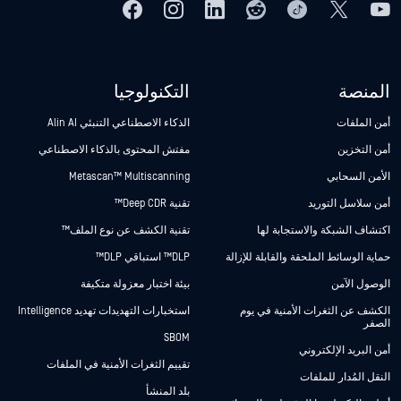
المنصة
التكنولوجيا
أمن الملفات
الذكاء الاصطناعي التنبئي Alin AI
أمن التخزين
مفتش المحتوى بالذكاء الاصطناعي
الأمن السحابي
Metascan™ Multiscanning
أمن سلاسل التوريد
تقنية Deep CDR™
اكتشاف الشبكة والاستجابة لها
تقنية الكشف عن نوع الملف™
حماية الوسائط الملحقة والقابلة للإزالة
DLP™ استباقي DLP™
الوصول الآمن
بيئة اختبار معزولة متكيفة
الكشف عن الثغرات الأمنية في يوم
استخبارات التهديدات تهديد Intelligence
الصفر
SBOM
أمن البريد الإلكتروني
تقييم الثغرات الأمنية في الملفات
النقل المُدار للملفات
بلد المنشأ