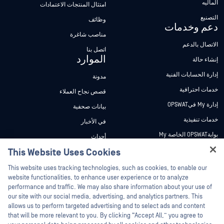
الماليه
امتثال المنتجات الاعتمادات
التصنيع
وظائف
دعم وخدمات
مناصب شاغرة
الاتصال بالدعم
اتصل بنا
الموارد
إنشاء حالة
إدارة الحسابات الفنية
مدونة
خدمات احترافية
قصص نجاح العملاء
إدارة My فيOPSWAT
بيانات صحفية
خدمات تنفيذية
في الأخبار
بوابةOPSWAT الخاصة My
أحداث
وثائق تقنية
This Website Uses Cookies
ندوات عبر الإنترنت
Hey there!
دورات تدريبية
أوراق البيانات
This website uses tracking technologies, such as cookies, to enable our
I'm Ozzy, your OPSWAT virtual assistant.
website functionalities, to enhance user experience or to analyze
برنامج الثغرات الأمنية
مستندات تقنية
How can I help you secure what's critical
performance and traffic. We may also share information about your use of
الشركاء
today?
our site with our social media, advertising, and analytics partners. This
أدوات مجانية
allows us to perform targeted advertising and to select ads and content
شهادات
that will be more relevant to you. By clicking “Accept All,” you agree to
شركاء التكنولوجيا