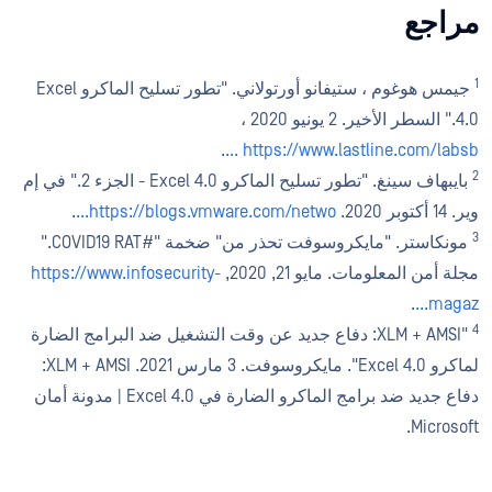
مراجع
1
جيمس هوغوم ، ستيفانو أورتولاني. "تطور تسليح الماكرو Excel
4.0." السطر الأخير. 2 يونيو 2020 ،
.
https://www.lastline.com/labsb ...
2
بايبهاف سينغ. "تطور تسليح الماكرو Excel 4.0 - الجزء 2." في إم
وير. 14 أكتوبر 2020.
https://blogs.vmware.com/netwo...
.
3
مونكاستر. "مايكروسوفت تحذر من" ضخمة "#COVID19 RAT."
مجلة أمن المعلومات. مايو 21, 2020,
https://www.infosecurity-
.
magaz...
4
"XLM + AMSI: دفاع جديد عن وقت التشغيل ضد البرامج الضارة
لماكرو Excel 4.0". مايكروسوفت. 3 مارس 2021. XLM + AMSI:
دفاع جديد ضد برامج الماكرو الضارة في Excel 4.0 | مدونة أمان
Microsoft.