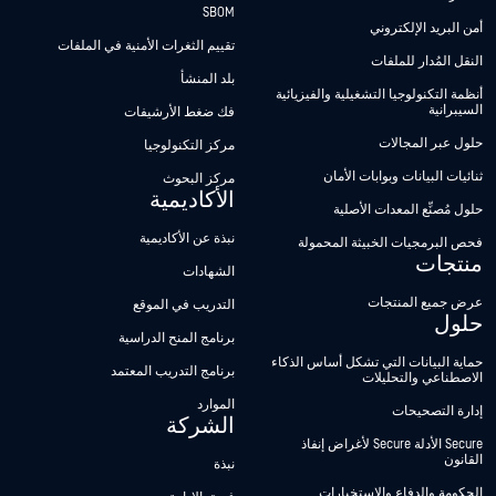
SBOM
أمن البريد الإلكتروني
تقييم الثغرات الأمنية في الملفات
النقل المُدار للملفات
بلد المنشأ
أنظمة التكنولوجيا التشغيلية والفيزيائية
السيبرانية
فك ضغط الأرشيفات
حلول عبر المجالات
مركز التكنولوجيا
ثنائيات البيانات وبوابات الأمان
مركز البحوث
الأكاديمية
حلول مُصنِّع المعدات الأصلية
نبذة عن الأكاديمية
فحص البرمجيات الخبيثة المحمولة
منتجات
الشهادات
عرض جميع المنتجات
التدريب في الموقع
حلول
برنامج المنح الدراسية
حماية البيانات التي تشكل أساس الذكاء
برنامج التدريب المعتمد
الاصطناعي والتحليلات
الموارد
إدارة التصحيحات
الشركة
Secure الأدلة Secure لأغراض إنفاذ
القانون
نبذة
الحكومة والدفاع والاستخبارات