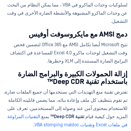
لسلوكيات وحدات الماكرو في VBA ، مما يمكن النظام من البحث
عن وحدات الماكرو المشبوهة والأنشطة الضارة الأخرى في وقت
التشغيل.
دمج AMSI مع مايكروسوفت أوفيس
تتيح Microsoft أيضا تكامل AMSI مع Office 365 لتضمين فحص
وقت التشغيل لوحدات ماكرو Excel 4.0 للمساعدة في اكتشاف
البرامج الضارة المستندة إلى XLM وحظرها.
إزالة الحمولات الكبيرة والبرامج الضارة
باستخدام تقنية Deep CDR™
تفترض تقنية منع التهديدات التي نستخدمها أن جميع الملفات ضارة،
ثم تقوم بتنظيف كل ملف وإعادة بنائه، مما يضمن قابليته الكاملة
للاستخدام بمحتوى آمن عند وصوله إلى المستخدمين. تعرف على
المزيد حول كيفية قيام
تقنية Deep CDR™
بمنع
التقنيات المراوغة
في ملفات Excel
وتقنيات VBA stomping maldoc
.