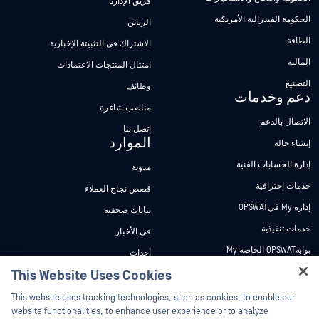
فريق الإدارة
الحكومة الفيدرالية الأمريكية
الزبائن
الطاقة
الاشتراك في التثبيتة الإخبارية
الماليه
امتثال المنتجات الاعتمادات
التصنيع
وظائف
دعم وخدمات
مناصب شاغرة
الاتصال بالدعم
اتصل بنا
الموارد
إنشاء حالة
إدارة الحسابات الفنية
مدونة
خدمات احترافية
قصص نجاح العملاء
إدارة My فيOPSWAT
بيانات صحفية
خدمات تنفيذية
في الأخبار
بوابةOPSWAT الخاصة My
أحداث
وثائق تقنية
This Website Uses Cookies
ندوات عبر الإنترنت
دورات تدريبية
أوراق البيانات
This website uses tracking technologies, such as cookies, to enable our
website functionalities, to enhance user experience or to analyze
برنامج الثغرات الأمنية
مستندات تقنية