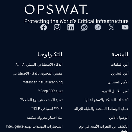
المنصة
التكنولوجيا
أمن الملفات
الذكاء الاصطناعي التنبئي Alin AI
أمن التخزين
مفتش المحتوى بالذكاء الاصطناعي
الأمن السحابي
Metascan™ Multiscanning
أمن سلاسل التوريد
تقنية Deep CDR™
اكتشاف الشبكة والاستجابة لها
تقنية الكشف عن نوع الملف™
حماية الوسائط الملحقة والقابلة للإزالة
DLP™ استباقي DLP™
الوصول الآمن
بيئة اختبار معزولة متكيفة
الكشف عن الثغرات الأمنية في يوم
استخبارات التهديدات تهديد Intelligence
الصفر