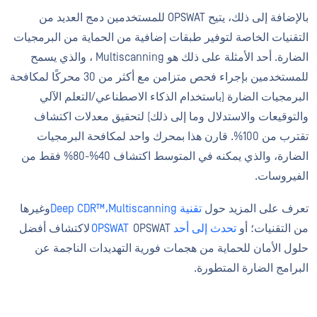
بالإضافة إلى ذلك، يتيح OPSWAT للمستخدمين دمج العديد من
التقنيات الخاصة لتوفير طبقات إضافية من الحماية من البرمجيات
الضارة. أحد الأمثلة على ذلك هو Multiscanning ، والذي يسمح
للمستخدمين بإجراء فحص متزامن مع أكثر من 30 محركًا لمكافحة
البرمجيات الضارة (باستخدام الذكاء الاصطناعي/التعلم الآلي
والتوقيعات والاستدلال وما إلى ذلك) لتحقيق معدلات اكتشاف
تقترب من 100%. قارن هذا بمحرك واحد لمكافحة البرمجيات
الضارة، والذي يمكنه في المتوسط اكتشاف 40%-80% فقط من
الفيروسات.
تعرف على المزيد حول
تقنية Deep CDR™،
Multiscanning
وغيرها
من التقنيات؛ أو
تحدث إلى أحد OPSWAT
OPSWAT لاكتشاف أفضل
حلول الأمان للحماية من هجمات فورية التهديدات الناجمة عن
البرامج الضارة المتطورة.