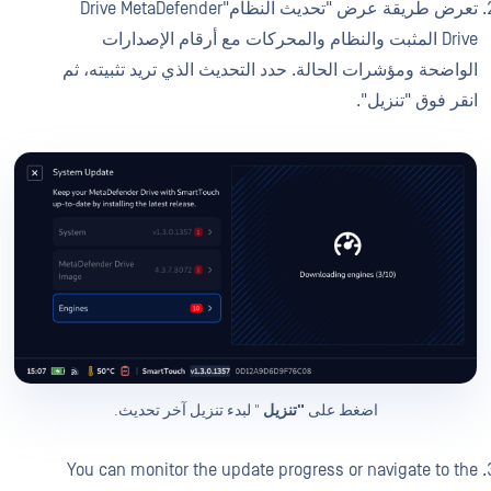
تعرض طريقة عرض "تحديث النظام"Drive MetaDefender
Drive المثبت والنظام والمحركات مع أرقام الإصدارات
الواضحة ومؤشرات الحالة. حدد التحديث الذي تريد تثبيته، ثم
انقر فوق "تنزيل".
اضغط على
"تنزيل
" لبدء تنزيل آخر تحديث.
You can monitor the update progress or navigate to the