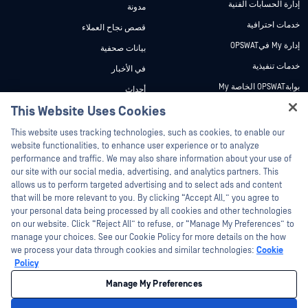
إدارة الحسابات الفنية
مدونة
خدمات احترافية
قصص نجاح العملاء
إدارة My فيOPSWAT
بيانات صحفية
خدمات تنفيذية
في الأخبار
بوابةOPSWAT الخاصة My
أحداث
وثائق تقنية
This Website Uses Cookies
ندوات عبر الإنترنت
Hey there!
دورات تدريبية
أوراق البيانات
This website uses tracking technologies, such as cookies, to enable our
I'm Ozzy, your OPSWAT virtual assistant.
website functionalities, to enhance user experience or to analyze
برنامج الثغرات الأمنية
مستندات تقنية
How can I help you secure what's critical
performance and traffic. We may also share information about your use of
الشركاء
today?
our site with our social media, advertising, and analytics partners. This
أدوات مجانية
allows us to perform targeted advertising and to select ads and content
شهادات
that will be more relevant to you. By clicking “Accept All,” you agree to
شركاء التكنولوجيا
your personal data being processed by all cookies and other technologies
on our website. Click “Reject All” to refuse, or “Manage My Preferences” to
برنامج شركاء القنوات
manage your choices. See our Cookie Policy for more details on the how
we process your data through cookies and similar technologies:
Cookie
©2026 OPSWAT . جميع الحقوق محفوظة. OPSWAT و MetaDefender و Metascan و
Policy
MetaAccess OPSWAT و Trust no File. Trust No Device. و OPSWAT و Protecting the
World's Critical Infrastructure و Deep CDR™ Technology و InQuest وشعار InQuest و
Manage My Preferences
DFI و RetroHunt و Deep File Inspection و Join the Hunt هي علامات تجارية مملوكة
OPSWAT العلامات التجارية الخاصة بالجهات الخارجية هي ملك لأصحابها المعنيين.