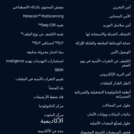
أمن التخزين
مفتش المحتوى بالذكاء الاصطناعي
الأمن السحابي
Metascan™ Multiscanning
أمن سلاسل التوريد
تقنية Deep CDR™
اكتشاف الشبكة والاستجابة لها
تقنية الكشف عن نوع الملف™
حماية الوسائط الملحقة والقابلة للإزالة
DLP™ استباقي DLP™
الوصول الآمن
بيئة اختبار معزولة متكيفة
الكشف عن الثغرات الأمنية في يوم
استخبارات التهديدات تهديد Intelligence
الصفر
SBOM
أمن البريد الإلكتروني
تقييم الثغرات الأمنية في الملفات
النقل المُدار للملفات
بلد المنشأ
أنظمة التكنولوجيا التشغيلية والفيزيائية
السيبرانية
فك ضغط الأرشيفات
حلول عبر المجالات
مركز التكنولوجيا
ثنائيات البيانات وبوابات الأمان
مركز البحوث
الأكاديمية
حلول مُصنِّع المعدات الأصلية
نبذة عن الأكاديمية
فحص البرمجيات الخبيثة المحمولة