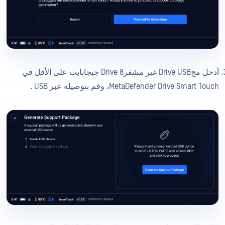
أدخل محDrive USB غير مشفرDrive 8 جيجابايت على الأقل في
MetaDefender Drive Smart Touch، وقم بتوصيله عبر USB .