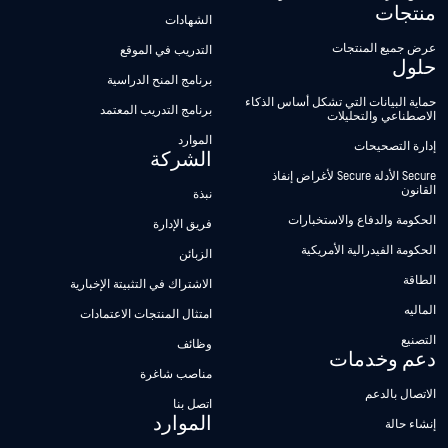
منتجات
الشهادات
عرض جميع المنتجات
التدريب في الموقع
حلول
برنامج المنح الدراسية
حماية البيانات التي تشكل أساس الذكاء
برنامج التدريب المعتمد
الاصطناعي والتحليلات
الموارد
إدارة التصحيحات
الشركة
Secure الأدلة Secure لأغراض إنفاذ
القانون
نبذة
الحكومة والدفاع والاستخبارات
فريق الإدارة
الحكومة الفيدرالية الأمريكية
الزبائن
الطاقة
الاشتراك في التثبيتة الإخبارية
الماليه
امتثال المنتجات الاعتمادات
التصنيع
وظائف
دعم وخدمات
مناصب شاغرة
الاتصال بالدعم
اتصل بنا
الموارد
إنشاء حالة