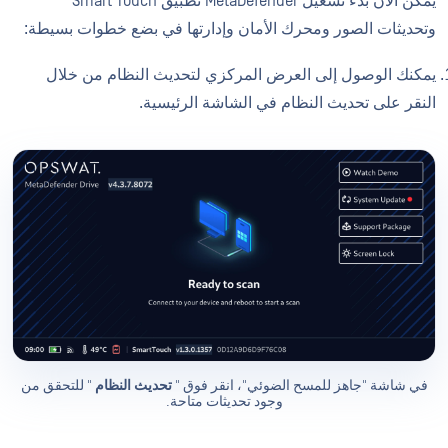
يمكن الآن بدء تشغيل MetaDefender تطبيق Smart Touch
وتحديثات الصور ومحرك الأمان وإدارتها في بضع خطوات بسيطة:
يمكنك الوصول إلى العرض المركزي لتحديث النظام من خلال
النقر على تحديث النظام في الشاشة الرئيسية.
في شاشة "جاهز للمسح الضوئي"، انقر فوق "
تحديث النظام
" للتحقق من
وجود تحديثات متاحة.