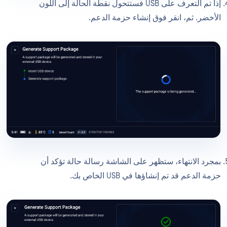
إذا تم التعرف على USB فستتحول نقطة الحالة إلى اللون
الأخضر. ثم، انقر فوق إنشاء حزمة الدعم.
بمجرد الانتهاء، ستظهر على الشاشة رسالة حالة تؤكد أن
حزمة الدعم قد تم إنشاؤها في USB الخاص بك.