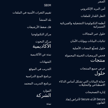
الصفر
SBOM
أمن البريد الإلكتروني
تقييم الثغرات الأمنية في الملفات
النقل المُدار للملفات
بلد المنشأ
أنظمة التكنولوجيا التشغيلية والفيزيائية
السيبرانية
فك ضغط الأرشيفات
حلول عبر المجالات
مركز التكنولوجيا
ثنائيات البيانات وبوابات الأمان
مركز البحوث
الأكاديمية
حلول مُصنِّع المعدات الأصلية
نبذة عن الأكاديمية
فحص البرمجيات الخبيثة المحمولة
منتجات
الشهادات
عرض جميع المنتجات
التدريب في الموقع
حلول
برنامج المنح الدراسية
حماية البيانات التي تشكل أساس الذكاء
برنامج التدريب المعتمد
الاصطناعي والتحليلات
الموارد
إدارة التصحيحات
الشركة
Secure الأدلة Secure لأغراض إنفاذ
القانون
نبذة