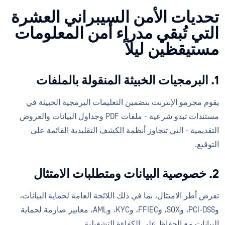
تحديات الأمن السيبراني العشرة
التي تُبقي مدراء أمن المعلومات
مستيقظين ليلاً
1. البرمجيات الخبيثة المنقولة بالملفات
يقوم مجرمو الإنترنت بتضمين التعليمات البرمجية الخبيثة في
مستندات تبدو شرعية - ملفات PDF وجداول البيانات والعروض
التقديمية - التي تتجاوز أنظمة الكشف التقليدية القائمة على
التوقيع.
2. خصوصية البيانات ومتطلبات الامتثال
تفرض أطر الامتثال، بما في ذلك اللائحة العامة لحماية البيانات،
وPCI-DSS، وSOX، وFFIEC، وKYC، وAML، معايير صارمة لحماية
البيانات مع الحفاظ على الكفاءة التشغيلية.