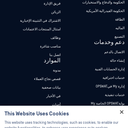
الحكومة والدفاع والاستخبارات
فريق الإدارة
الحكومة الفيدرالية الأمريكية
الزبائن
الطاقة
الاشتراك في التثبيتة الإخبارية
الماليه
امتثال المنتجات الاعتمادات
التصنيع
وظائف
دعم وخدمات
مناصب شاغرة
الاتصال بالدعم
اتصل بنا
الموارد
إنشاء حالة
إدارة الحسابات الفنية
مدونة
خدمات احترافية
قصص نجاح العملاء
إدارة My فيOPSWAT
بيانات صحفية
خدمات تنفيذية
في الأخبار
بوابةOPSWAT الخاصة My
أحداث
وثائق تقنية
This Website Uses Cookies
ندوات عبر الإنترنت
Hey there!
دورات تدريبية
أوراق البيانات
This website uses tracking technologies, such as cookies, to enable our
I'm Ozzy, your OPSWAT virtual assistant.