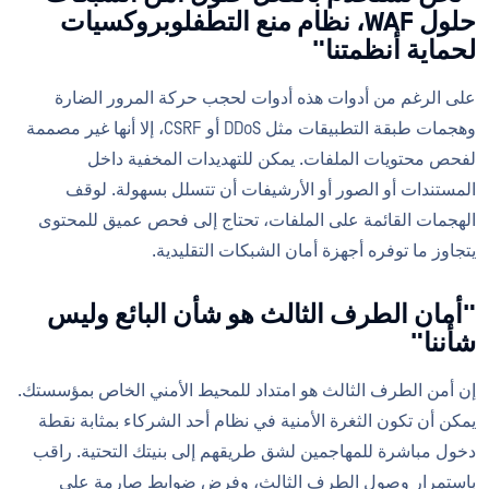
حلول WAF، نظام منع التطفلوبروكسيات
لحماية أنظمتنا"
على الرغم من أدوات هذه أدوات لحجب حركة المرور الضارة
وهجمات طبقة التطبيقات مثل DDoS أو CSRF، إلا أنها غير مصممة
لفحص محتويات الملفات. يمكن للتهديدات المخفية داخل
المستندات أو الصور أو الأرشيفات أن تتسلل بسهولة. لوقف
الهجمات القائمة على الملفات، تحتاج إلى فحص عميق للمحتوى
يتجاوز ما توفره أجهزة أمان الشبكات التقليدية.
"أمان الطرف الثالث هو شأن البائع وليس
شأننا"
إن أمن الطرف الثالث هو امتداد للمحيط الأمني الخاص بمؤسستك.
يمكن أن تكون الثغرة الأمنية في نظام أحد الشركاء بمثابة نقطة
دخول مباشرة للمهاجمين لشق طريقهم إلى بنيتك التحتية. راقب
باستمرار وصول الطرف الثالث، وفرض ضوابط صارمة على