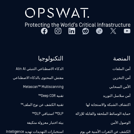
المنصة
التكنولوجيا
أمن الملفات
الذكاء الاصطناعي التنبئي Alin AI
أمن التخزين
مفتش المحتوى بالذكاء الاصطناعي
الأمن السحابي
Metascan™ Multiscanning
أمن سلاسل التوريد
تقنية Deep CDR™
اكتشاف الشبكة والاستجابة لها
تقنية الكشف عن نوع الملف™
حماية الوسائط الملحقة والقابلة للإزالة
DLP™ استباقي DLP™
الوصول الآمن
بيئة اختبار معزولة متكيفة
الكشف عن الثغرات الأمنية في يوم
استخبارات التهديدات تهديد Intelligence