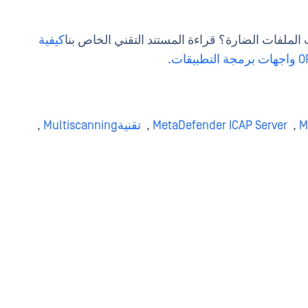
لملفات الضارة؟ قراءة المستند التقني الخاص بنا
كيفية
.
M
,
MetaDefender ICAP Server
,
تقنيةMultiscanning
,