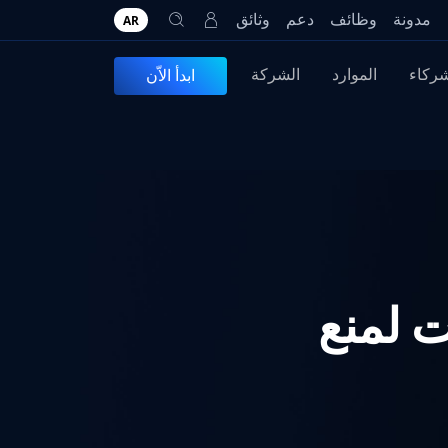
مدونة
وظائف
دعم
وثائق
AR
شركاء
الموارد
الشركة
ابدأ الاّن
ضل 10 ممارسات لمنع