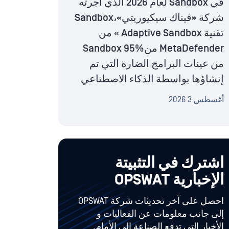
في Sandbox لعام 2026 الذي أجرته
شركة «فيناك سيكيوريتي»،Sandbox
تقنية Adaptive Sandbox » من
MetaDefender منSandbox 95%
من عينات البرامج الضارة التي تم
إنشاؤها بواسطة الذكاء الاصطناعي
أغسطس 3 2026
اشترك في التثبيتة
الإخبارية OPSWAT
احصل على آخر تحديثات شركة OPSWAT
إلى جانب معلومات عن الفعاليات و
الأخبار التي تدفع الصناعة إلى الأمام.