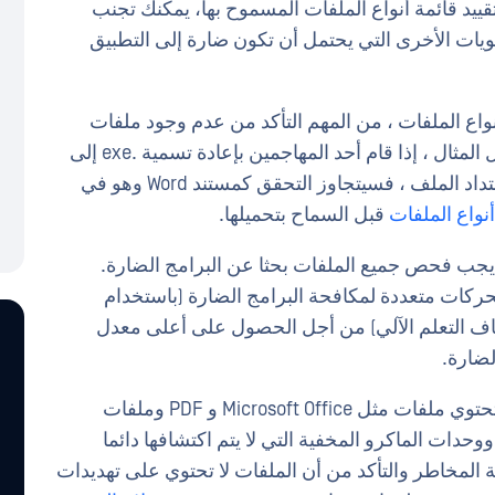
ييد قائمة أنواع الملفات المسموح بها، يمكنك تجنب
تويات الأخرى التي يحتمل أن تكون ضارة إلى التطبيق
أنواع الملفات ، من المهم التأكد من عدم وجود ملفات
"مقنعة" كأنواع الملفات المسموح بها. على سبيل المثال ، إذا قام أحد المهاجمين بإعادة تسمية .exe إلى
.docx ، وكان الحل الخاص بك يعتمد كليا على امتداد الملف ، فسيتجاوز التحقق كمستند Word وهو في
نواع الملفات
قبل السماح بتحميلها.
يجب فحص جميع الملفات بحثا عن البرامج الضارة.
ركات متعددة لمكافحة البرامج الضارة (باستخدام
ف التعلم الآلي) من أجل الحصول على أعلى معدل
ضارة.
يمكن أن تحتوي ملفات مثل Microsoft Office و PDF وملفات
دات الماكرو المخفية التي لا يتم اكتشافها دائما
 المخاطر والتأكد من أن الملفات لا تحتوي على تهديدات