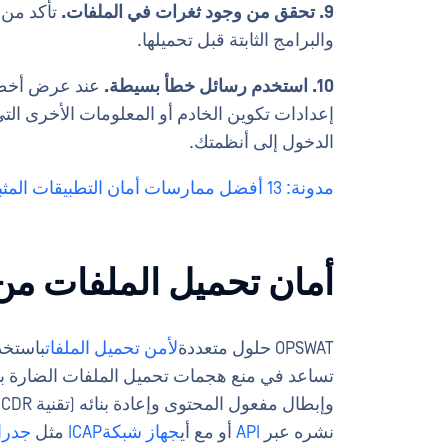
9. تحقق من وجود ثغرات في الملفات.
تأكد من
والبرامج الثابتة قبل تحميلها.
10. استخدم رسائل خطأ بسيطة.
عند عرض أخطاء
إعدادات تكوين الخادم أو المعلومات الأخرى ا
الدخول إلى أنظمتك.
مدونة: 13 أفضل ممارسات أمان التطبيقات المثبتة
أمان تحميل الملفات من PSWAT
OPSWAT حلول متعددة
لأمن تحميل الملفات
تساعد في منع هجمات تحميل الملفات الضارة با
وإبطال مفعول المحتوى وإعادة بنائه (تقنية Deep CDR™)، وتقييم الثغرات الأمنية.
نشره عبر
API
أو مع أي
جهاز شبكةICAP
مثل
جدرا