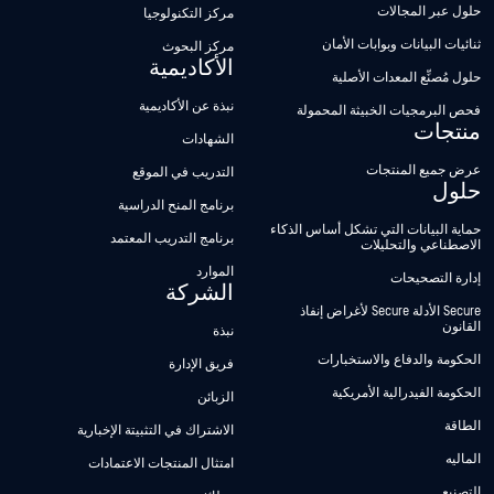
حلول عبر المجالات
مركز التكنولوجيا
ثنائيات البيانات وبوابات الأمان
مركز البحوث
الأكاديمية
حلول مُصنِّع المعدات الأصلية
نبذة عن الأكاديمية
فحص البرمجيات الخبيثة المحمولة
منتجات
الشهادات
عرض جميع المنتجات
التدريب في الموقع
حلول
برنامج المنح الدراسية
حماية البيانات التي تشكل أساس الذكاء
برنامج التدريب المعتمد
الاصطناعي والتحليلات
الموارد
إدارة التصحيحات
الشركة
Secure الأدلة Secure لأغراض إنفاذ
القانون
نبذة
الحكومة والدفاع والاستخبارات
فريق الإدارة
الحكومة الفيدرالية الأمريكية
الزبائن
الطاقة
الاشتراك في التثبيتة الإخبارية
الماليه
امتثال المنتجات الاعتمادات
التصنيع