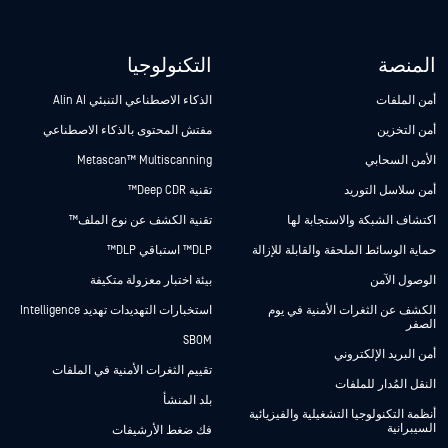
المنصة
التكنولوجيا
أمن الملفات
الذكاء الاصطناعي التنبئي Alin AI
أمن التخزين
مفتش المحتوى بالذكاء الاصطناعي
الأمن السحابي
Metascan™ Multiscanning
أمن سلاسل التوريد
تقنية Deep CDR™
اكتشاف الشبكة والاستجابة لها
تقنية الكشف عن نوع الملف™
حماية الوسائط الملحقة والقابلة للإزالة
DLP™ استباقي DLP™
الوصول الآمن
بيئة اختبار معزولة متكيفة
الكشف عن الثغرات الأمنية في يوم
استخبارات التهديدات تهديد Intelligence
الصفر
SBOM
أمن البريد الإلكتروني
تقييم الثغرات الأمنية في الملفات
النقل المُدار للملفات
بلد المنشأ
أنظمة التكنولوجيا التشغيلية والفيزيائية
السيبرانية
فك ضغط الأرشيفات