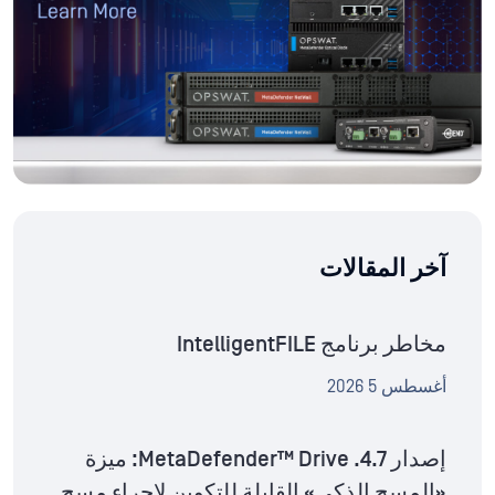
آخر المقالات
مخاطر برنامج IntelligentFILE
أغسطس 5 2026
إصدار MetaDefender™ Drive .4.7: ميزة
«المسح الذكي» القابلة للتكوين لإجراء مسح