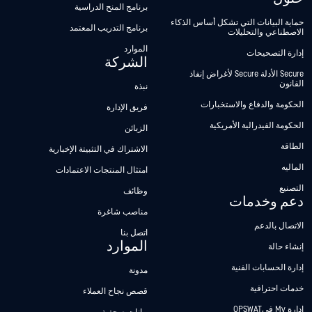
برنامج المنح الدراسية
حماية البيانات التي تشكل أساس الذكاء
برنامج التدريب المعتمد
الاصطناعي والتحليلات
الموارد
إدارة التصحيحات
الشركة
Secure الأدلة Secure لأغراض إنفاذ
القانون
نبذة
الحكومة والدفاع والاستخبارات
فريق الإدارة
الحكومة الفيدرالية الأمريكية
الزبائن
الطاقة
الاشتراك في التثبيتة الإخبارية
الماليه
امتثال المنتجات الاعتمادات
التصنيع
وظائف
دعم وخدمات
مناصب شاغرة
الاتصال بالدعم
اتصل بنا
الموارد
إنشاء حالة
إدارة الحسابات الفنية
مدونة
خدمات احترافية
قصص نجاح العملاء
إدارة My فيOPSWAT