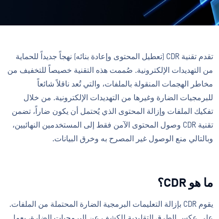
تقدم تقنية CDR (تعطيل المحتوى وإعادة بنائه) نهجاً جديداً للحماية
من التهديدات الإلكترونية. صُممت هذه التقنية خصيصاً للتخفيف من
مخاطر الهجمات المنقولة بالملفات، والتي تُعد ناقلاً شائعاً
للبرمجيات الضارة وغيرها من التهديدات الإلكترونية. من خلال
تفكيك الملفات وإزالة المحتوى الذي يُحتمل أن يكون ضاراً، تضمن
تقنية CDR وصول المحتوى الآمن فقط إلى المستخدمين النهائيين،
وبالتالي منع الوصول غير المصرح به وخرق البيانات.
ما هو CDR؟
يقوم CDR بإزالة التعليمات البرمجية الضارة المحتملة من الملفات.
على عكس الطرق التقليدية للكشف عن البرمجيات الضارة، يعمل