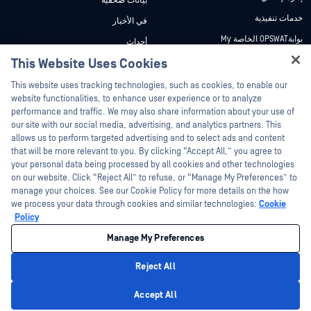
بيانات صحفية
خدمات تنفيذية
في الأخبار
بوابةOPSWAT الخاصة My
أحداث
وثائق تقنية
This Website Uses Cookies
ندوات عبر الإنترنت
Hey there!
دورات تدريبية
أوراق البيانات
This website uses tracking technologies, such as cookies, to enable our
I'm Ozzy, your OPSWAT virtual assistant.
website functionalities, to enhance user experience or to analyze
برنامج الثغرات الأمنية
مستندات تقنية
How can I help you secure what's critical
performance and traffic. We may also share information about your use of
الشركاء
today?
our site with our social media, advertising, and analytics partners. This
أدوات مجانية
allows us to perform targeted advertising and to select ads and content
شهادات
that will be more relevant to you. By clicking “Accept All,” you agree to
شركاء التكنولوجيا
your personal data being processed by all cookies and other technologies
on our website. Click “Reject All” to refuse, or “Manage My Preferences” to
برنامج شركاء القنوات
manage your choices. See our Cookie Policy for more details on the how
we process your data through cookies and similar technologies:
Cookie
©2026 OPSWAT . جميع الحقوق محفوظة. OPSWAT و MetaDefender و Metascan و
Policy
MetaAccess OPSWAT و Trust no File. Trust No Device. و OPSWAT و Protecting the
World's Critical Infrastructure و Deep CDR™ Technology و InQuest وشعار InQuest و
Manage My Preferences
DFI و RetroHunt و Deep File Inspection و Join the Hunt هي علامات تجارية مملوكة
OPSWAT العلامات التجارية الخاصة بالجهات الخارجية هي ملك لأصحابها المعنيين.
القانون
سياسة الخصوصية
إدارة تفضيلات ملفات تعريف الارتباط
خيارات
Reject All
الخصوصية الخاصة بك في كاليفورنيا
Privacy Policy
Accept All