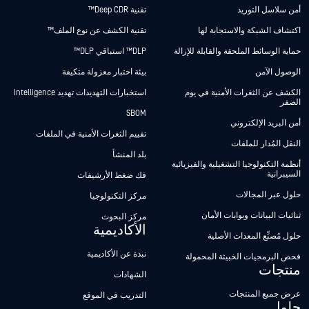
أمن سلاسل التوريد
تقنية Deep CDR™
اكتشاف الشبكة والاستجابة لها
تقنية الكشف عن نوع الملف™
حماية الوسائط الملحقة والقابلة للإزالة
DLP™ استباقي DLP™
الوصول الآمن
بيئة اختبار معزولة متكيفة
الكشف عن الثغرات الأمنية في يوم
استخبارات التهديدات تهديد Intelligence
الصفر
SBOM
أمن البريد الإلكتروني
تقييم الثغرات الأمنية في الملفات
النقل المُدار للملفات
بلد المنشأ
أنظمة التكنولوجيا التشغيلية والفيزيائية
السيبرانية
فك ضغط الأرشيفات
حلول عبر المجالات
مركز التكنولوجيا
ثنائيات البيانات وبوابات الأمان
مركز البحوث
الأكاديمية
حلول مُصنِّع المعدات الأصلية
نبذة عن الأكاديمية
فحص البرمجيات الخبيثة المحمولة
منتجات
الشهادات
عرض جميع المنتجات
التدريب في الموقع
حلول