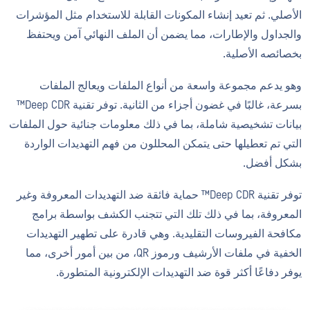
الأصلي. ثم تعيد إنشاء المكونات القابلة للاستخدام مثل المؤشرات
والجداول والإطارات، مما يضمن أن الملف النهائي آمن ويحتفظ
بخصائصه الأصلية.
وهو يدعم مجموعة واسعة من أنواع الملفات ويعالج الملفات
بسرعة، غالبًا في غضون أجزاء من الثانية. توفر تقنية Deep CDR™
بيانات تشخيصية شاملة، بما في ذلك معلومات جنائية حول الملفات
التي تم تعطيلها حتى يتمكن المحللون من فهم التهديدات الواردة
بشكل أفضل.
توفر تقنية Deep CDR™ حماية فائقة ضد التهديدات المعروفة وغير
المعروفة، بما في ذلك تلك التي تتجنب الكشف بواسطة برامج
مكافحة الفيروسات التقليدية. وهي قادرة على تطهير التهديدات
الخفية في ملفات الأرشيف ورموز QR، من بين أمور أخرى، مما
يوفر دفاعًا أكثر قوة ضد التهديدات الإلكترونية المتطورة.
تقرير