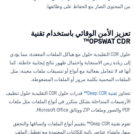
من المحتوى الضار مع الحفاظ على وظائفها.
تعزيز الأمن الوقائي باستخدام تقنية
OPSWAT CDR™
حلول CDR التقليدية حلول مع هياكل الملفات المعقدة، مما يؤدي
إلى زيادة زمن الاستجابة واحتمال ظهور نتائج إيجابية خاطئة. كما
أنها قد لا تتعامل بفعالية مع أنواع أو تنسيقات ملفات معينة، مثل
الملفات المحمية بكلمة مرور أو الملفات المضغوطة.
تتجاوز
تقنية Deep CDR™
قدرات حلول CDR التقليدية حلول تنظيف
الأرشيفات المتداخلة بشكل متكرر في أنواع الملفات مثل ملفات
PDF والصور وملفات ZIP ووثائق Microsoft Office.
تقوم تقنية Deep CDR™ بتقييم أنواع الملفات واتساقها والتحقق
منها، وإنشاء عناصر نائبة للكائنات المعتمدة مع تعطيل الملف