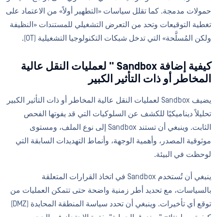
حمولات مدمجة. كما تقلل سياسات «التطهير أولاً» من الاعتماد على
تغطية التوقيعات وتحد من التعرض التشغيلي للمستندات «النظيفة
ولكن المُسلَّحة» التي تدخل شبكات التكنولوجيا التشغيلية (OT).
كيفية إضافة Sandbox " لعمليات النقل عالية
المخاطر أو ذات التأثير الكبير
يضيف Sandbox لعمليات النقل عالية المخاطر أو ذات التأثير الكبير
تحليلاً ديناميكيًا للكشف عن السلوكيات التي قد يفوتها الفحص
الثابت. وينبغي أن تستند Sandbox إلى نوع الملف، ومستوى
موثوقية المصدر، وأهمية الوجهة، وأنماط التهديدات السابقة التي
لوحظت في البيئة.
ينبغي أن تُستخدم Sandbox في اتخاذ القرارات المتعلقة
بالسياسات، مع تحديد أطر زمنية واضحة حتى تتمكن العمليات من
توقع أي تأخيرات. وينبغي أن تحدد سياسة المنطقة المحايدة (DMZ)