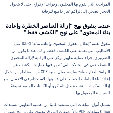
المراجعة التي يقوم بها المحللون وقواعد الإفراج، حتى لا يتحول
الحجر الصحي إلى تراكم غير خاضع للرقابة.
عندما يتفوق نهج "إزالة العناصر الخطرة وإعادة
بناء المحتوى" على نهج "الكشف فقط"
تتفوق تقنية "إبطال مفعول المحتوى وإعادة بنائه" (CDR) على
الأساليب التي تعتمد على الكشف فقط، وذلك عندما يكون من
الضروري إجراء عملية تطهير تركز على الوقاية لإزالة المحتوى
النشط، حتى في الحالات التي تُظهر فيها عمليات الكشف عن
البرامج الضارة نتائج سليمة. تقلل تقنية CDR من المخاطر من خلال
إعادة بناء الملفات للحفاظ على قابليتها للاستخدام في الأعمال، مع
إزالة المكونات النشطة مثل الماكرو أو الكائنات المضمنة، وفقًا
للسياسة المعمول بها.
تشمل أنواع الملفات التي تستفيد غالبًا من عملية التطهير مستندات
Office وملفات PDF والأرشيفات التي قد تحتوي على برامج نصية أو