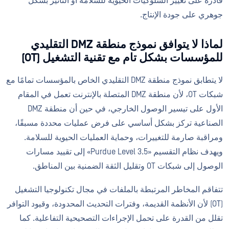
قادرة على تغيير السلوكيات الحيوية للسلامة أو التأثير بشكل
جوهري على جودة الإنتاج.
لماذا لا يتوافق نموذج منطقة DMZ التقليدي
للمؤسسات بشكل تام مع تقنية التشغيل (OT)
لا يتطابق نموذج منطقة DMZ التقليدي الخاص بالمؤسسات تمامًا مع
شبكات OT، لأن منطقة DMZ المتصلة بالإنترنت تعمل في المقام
الأول على تيسير الوصول الخارجي، في حين أن منطقة DMZ
الصناعية تركز بشكل أساسي على فرض عمليات محددة مسبقًا،
ومراقبة صارمة للتغييرات، وحماية العمليات الحيوية للسلامة.
ويهدف نظام التقسيم «Purdue Level 3.5» إلى تقييد مسارات
الوصول إلى شبكات OT وتقليل الثقة الضمنية بين المناطق.
تتفاقم المخاطر المرتبطة بالملفات في مجال تكنولوجيا التشغيل
(OT) لأن الأنظمة القديمة، وفترات التحديث المحدودة، وقيود التوافر
تقلل من القدرة على تحمل الإجراءات التصحيحية التفاعلية. كما