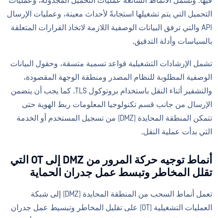
فيها. وتشمل الأنماط الشائعة عمليات التحميل المجدولة، وعمليات
التحميل التي يتم تشغيلها استجابةً لأحداث معينة، وعمليات الإرسال
API والتي ترفق البيانات الوصفية اللازمة لاتخاذ القرارات المتعلقة
بالسياسات وأدلة التدقيق.
تشمل الإرشادات التشغيلية قواعد تسمية متسقة، وحقول البيانات
الوصفية المطلوبة للنظام المصدر ومنطقة الوجهة المقصودة،
والتشفير أثناء النقل باستخدام بروتوكول TLS. كما يجب أن يتضمن
الإرسال من جانب قسم تكنولوجيا المعلومات ربط الهوية حتى
تتمكن المنطقة المحايدة (DMZ) من تسجيل المستخدم أو الخدمة
التي بدأت عملية النقل.
أنماط توجيه حركة المرور من DMZ إلى OT التي
تقلل المخاطر وتبسط عمل جدران الحماية
تعمل أنماط السحب من المنطقة المحايدة (DMZ) إلى شبكة
العمليات التشغيلية (OT) على تقليل المخاطر وتبسيط عمل جدران