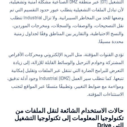
التشغيل (OT) عبر منطقة DMZ الصناعية مشكلة أمنية وتشغيلية،
لأن تبادل الملفات التشغيلية يتطلب عبور حدود التقسيم التي تم
وضعها للحد من المخاطر السيبرانية. ولا تزال Industrial تتطلب
نقل التصحيحات، والوصفات، والسجلات، ومخرجات الموردين،
والنسخ الاحتياطية، والتقارير بين المناطق وفقًا لجداول زمنية
محددة مسبقًا.
تؤدي القنوات المؤقتة، مثل البريد الإلكتروني ومحركات الأقراص
المشتركة وخوادم الترحيل والوسائط القابلة للإزالة، إلى زيادة
التعرض للبرامج الضارة التي تنتقل عبر الملفات وتقليل إمكانية
تتبعها. كما تتطلب سير العمل Industrial (IDMZ) وجود أدلة تدقيق،
ومواءمة مع ضوابط التغيير، وتطبيقًا متسقًا عبر المواقع لتجنب
الاستثناءات المؤقتة.
حالات الاستخدام الشائعة لنقل الملفات من
تكنولوجيا المعلومات إلى تكنولوجيا التشغيل
التي Drive