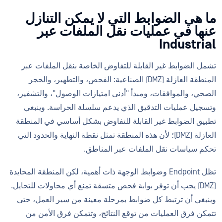
ما هي الضوابط التي لا يمكن التنازل
عنها في عمليات نقل الملفات عبر
Industrial
تشمل الضوابط غير القابلة للتفاوض الخاصة بنقل الملفات عبر
المنطقة العازلة (DMZ) الصناعية: الفحص، والتطهير، والحجر
الصحي، والموافقات، ومبدأ "أدنى امتيازات الوصول"، والتشفير،
وتسجيل عمليات التدقيق الذي يدعم سلسلة الحراسة. وينبغي
تطبيق الضوابط غير القابلة للتفاوض بشكل أساسي في المنطقة
العازلة (DMZ)؛ لأن هذه المنطقة تمثل نقطة النهاية والحدود التي
تحكم سياسات نقل الملفات عبر المناطق.
تظل Endpoint وضوابط الوجهة ذات أهمية، لكن المنطقة المحايدة
(DMZ) يجب أن توفر بوابة فحص متسقة تمنع أي محاولات للتحايل.
وينبغي أن ترتبط كل ضوابط بمرحلة معينة من سير العمل، حتى
تتمكن فرق العمليات من توقع النتائج، وتتمكن فرق الأمن من