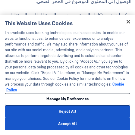
الوصول إلى المحتوى الموضوع في الحجر الصحي.
يمكن أن يؤدي تكامل الهوية مع مزودي الهوية الحاليين إلى تقليل
This Website Uses Cookies
الأعباء الإدارية، ولكن يجب أن تظل مخاطر الهوية في بيئة OT تحت
Hey there!
السيطرة من خلال تحديد النطاق والتقسيم وتطبيق مبدأ "أدنى
This website uses tracking technologies, such as cookies, to enable our
I'm Ozzy, your OPSWAT virtual assistant.
website functionalities, to enhance user experience or to analyze
مستوى من الامتيازات". ويجب أن تكون حسابات الخدمة فريدة
How can I help you secure what's critical
performance and traffic. We may also share information about your use of
لكل مسار عمل لدعم عمليات التدقيق ومنع إعادة استخدام
today?
our site with our social media, advertising, and analytics partners. This
allows us to perform targeted advertising and to select ads and content
الامتيازات عبر عمليات النقل غير ذات الصلة.
that will be more relevant to you. By clicking “Accept All,” you agree to
your personal data being processed by all cookies and other technologies
on our website. Click “Reject All” to refuse, or “Manage My Preferences” to
كيفية استخدام ميزة "الوصول المحدد زمنياً"
manage your choices. See our Cookie Policy for more details on the how
للموردين وحالات الطوارئ
we process your data through cookies and similar technologies:
Cookie
Policy
يجب أن يعتمد الوصول المحدود المدة للموردين وحالات الطوارئ
Manage My Preferences
على بيانات اعتماد قابلة للانتهاء، وأذونات محدودة المدة، ووصول
Reject All
ذي نطاق ضيق وفقًا لكل مسار عمل. يقلل الوصول المحدود المدة
Privacy Policy
من التعرض المستمر للمخاطر، ويوائم فترات الوصول مع جداول
Accept All
الصيانة وفترات الموافقة على التغييرات.