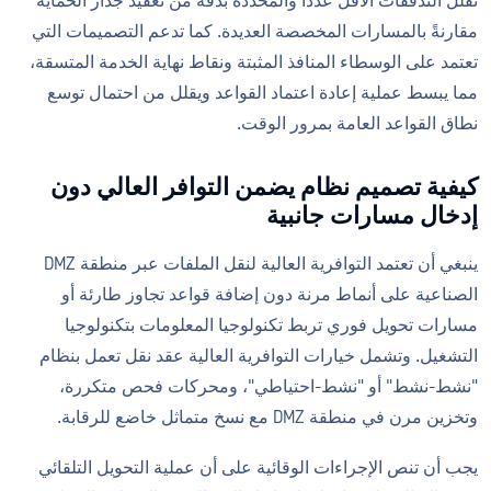
تقلل التدفقات الأقل عددًا والمحددة بدقة من تعقيد جدار الحماية
مقارنةً بالمسارات المخصصة العديدة. كما تدعم التصميمات التي
تعتمد على الوسطاء المنافذ المثبتة ونقاط نهاية الخدمة المتسقة،
مما يبسط عملية إعادة اعتماد القواعد ويقلل من احتمال توسع
نطاق القواعد العامة بمرور الوقت.
كيفية تصميم نظام يضمن التوافر العالي دون
إدخال مسارات جانبية
ينبغي أن تعتمد التوافرية العالية لنقل الملفات عبر منطقة DMZ
الصناعية على أنماط مرنة دون إضافة قواعد تجاوز طارئة أو
مسارات تحويل فوري تربط تكنولوجيا المعلومات بتكنولوجيا
التشغيل. وتشمل خيارات التوافرية العالية عقد نقل تعمل بنظام
"نشط-نشط" أو "نشط-احتياطي"، ومحركات فحص متكررة،
وتخزين مرن في منطقة DMZ مع نسخ متماثل خاضع للرقابة.
يجب أن تنص الإجراءات الوقائية على أن عملية التحويل التلقائي