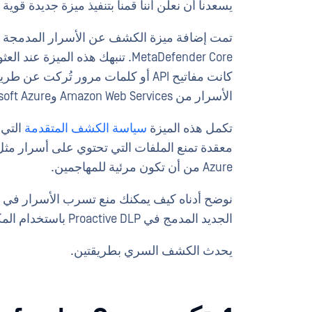
يسعدنا أن نعلن أننا قمنا بتنفيذ ميزة جديدة قو
تمت إضافة ميزة الكشف عن الأسرار المدمجة إلى محرك LP
MetaDefender Core. تنبهك هذه ال
كانت مفاتيح API أو كلمات مرور تُ
الأسرار من Amazon Web Services وMicrosoft Azure وGoogle سحابة Platform.
تكمل هذه الميزة
سياسة الكشف المتقدمة
التي 
Azure من أن تكون مرئية للمهاجمين.
نوضح أدناه كيف يمكنك منع تسرب الأسرار في
الجديد المدمج في Proactive DLP باستخدام المكون الإضافي MetaDefender Jenkins.
يحدث الكشف السري بطريقتين.