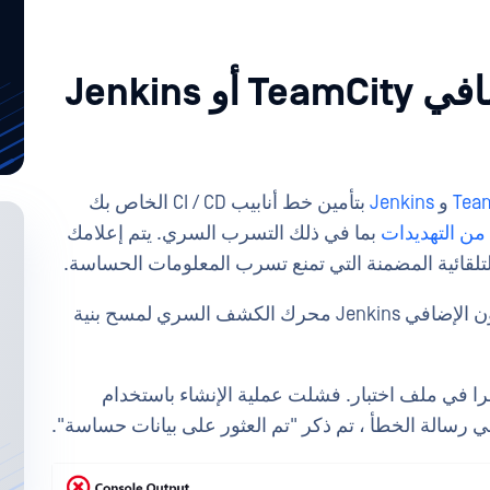
2. استخدم المكون الإضافي TeamCity أو Jenkins
Tea
و
Jenkins
بتأمين خط أنابيب CI / CD الخاص بك
 من التهديدات
بما في ذلك التسرب السري. يتم إعلامك
لقائية المضمنة التي تمنع تسرب المعلومات الحساسة.
سننظر في كيفية MetaDefender يستخدم المكون الإضافي Jenkins محرك الكشف السري لمسح بنية
را في ملف اختبار. فشلت عملية الإنشاء باستخدام