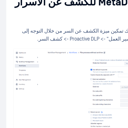
1. تكوين MetaDefender Core للكشف عن الأسرار
 المستخدم MetaDefender Core يمكنك تمكين ميزة الكشف عن السر من خلال التوجه إلى
Proac -> كشف السر.