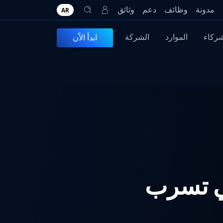
مدونة
وظائف
دعم
وثائق
AR
شركاء
الموارد
الشركة
ابدأ الاّن
ستباقي تسرب