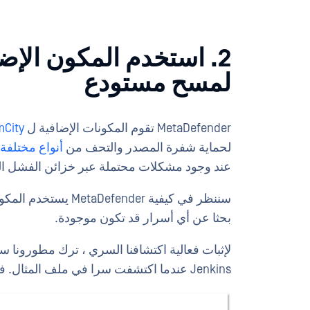
لمسح مستودع
MetaDefender تقوم المكونات الإضافية ل
mCity
لحماية شفرة المصدر والتحف من
أنواع مختلفة
عند وجود مشكلات محتملة عبر خزائن الفشل الت
بحثا عن أي أسرار قد تكون موجودة.
لإثبات فعالية اكتشافنا السري ، ترك مطورونا س
Jenkins عندما اكتشفت سرا في ملف المثال. في رسالة الخطأ ، تم ذكر "تم العثور على بيانات حساسة".