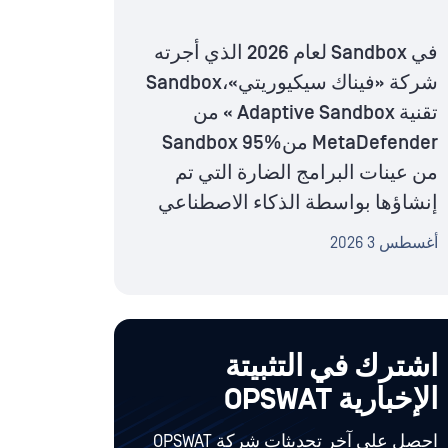
في Sandbox لعام 2026 الذي أجرته
شركة «فيناك سيكيوريتي»،Sandbox
تقنية Adaptive Sandbox » من
MetaDefender منSandbox 95%
من عينات البرامج الضارة التي تم
إنشاؤها بواسطة الذكاء الاصطناعي
أغسطس 3 2026
اشترك في التثبيتة
الإخبارية OPSWAT
احصل على آخر تحديثات شركة OPSWAT