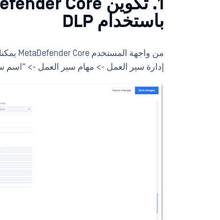
باستخدام DLP
من واجهة
إدارة سير العمل -> مهام سير العمل -> "اسم سير العمل" -> tive DLP