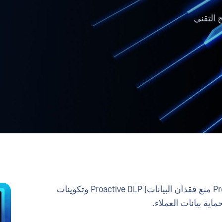
 التقني
تعمل OPSWAT على تحسين ميزات Proactive DLP منع فقدان البيانات) Proactive DLP وتكوينات
اية بيانات العملاء.