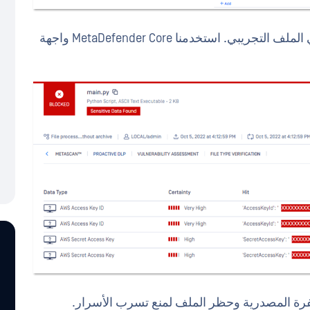
إليك سيناريو حيث توجد أربعة أسرار مشفرة في الملف التجريبي. استخدمنا MetaDefender Core واجهة