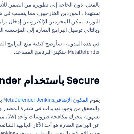
بالفعل، دون الحاجة إلى تطويره من الصفر. للأس
تستهدف الموردين الخارجيين، مما يتسبب في 
التوريد، يمكن للمجرمين الإلكترونيين إدخال برا
وبالتالي توصيل البرامج الضارة إلى المؤسسة الع
في هذه المدونة ، سأوضح كيفية منع البرامج الض
MetaDefender جنكينز البرنامج المساعد.
Secure باستخدام MetaDefender لـ Jenkins
يقوم
المكون الإضافيMetaDefender Jenkins
والتحقق من وجود تهديدات في شفرة المصدر والم
بسهولة 
عن البرامج الضارة هو أحد الآثار الجانبية الش
جهود الإصلاح والوقت والموارد. يستخدمMetaDefender Jenkins