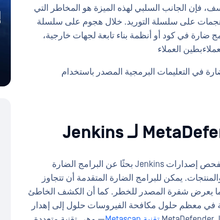
ف، فإن الجانب السلبي لهذه الميزة هو المخاطر التي
هجمات على سلسلة التوريد. خلال هجوم على سلسلة
مج ضارة في كود أو أنظمة بناء تابعة لجهات خارجية،
ملاءبطين العملاء
ارة في التعليمات البرمجية المصدر باستخدام
بفحص إصدارات Jenkins بحثًا عن البرامج الضارة
نتجات. يمكن للبرامج الضارة المتقدمة أن تتجاوز
محرك مكافحة فيروسات واحد (AV)، مما يعرض شفرة المصدر للخطر. كما أن الكشف الخاطئ
ائعة في معظم حلول مكافحة الفيروسات حلول إلى إهدار
تقنية Metascan
— وهي تقنية متعددة