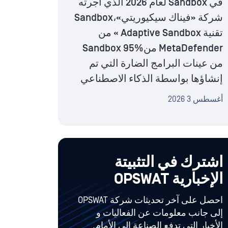
في Sandbox لعام 2026 الذي أجرته
شركة «فيناك سيكيوريتي»،Sandbox
تقنية Adaptive Sandbox » من
MetaDefender منSandbox 95%
من عينات البرامج الضارة التي تم
إنشاؤها بواسطة الذكاء الاصطناعي
أغسطس 3 2026
اشترك في التثبيتة
الإخبارية OPSWAT
احصل على آخر تحديثات شركة OPSWAT
إلى جانب معلومات عن الفعاليات و
الأخبار التي تدفع الصناعة إلى الأمام.