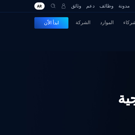
مدونة
وظائف
دعم
وثائق
AR
شركاء
الموارد
الشركة
ابدأ الاّن
جية