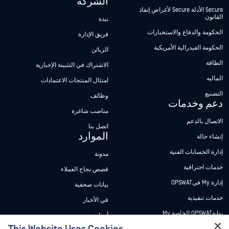
الشركة
Secure الأدلة Secure لأغراض إنفاذ
القانون
نبذة
الحكومة والدفاع والاستخبارات
فريق الإدارة
الحكومة الفيدرالية الأمريكية
الزبائن
الطاقة
الاشتراك في التثبيتة الإخبارية
الماليه
امتثال المنتجات الاعتمادات
التصنيع
وظائف
دعم وخدمات
مناصب شاغرة
الاتصال بالدعم
اتصل بنا
الموارد
إنشاء حالة
إدارة الحسابات الفنية
مدونة
خدمات احترافية
قصص نجاح العملاء
إدارة My فيOPSWAT
بيانات صحفية
خدمات تنفيذية
في الأخبار
بوابةOPSWAT الخاصة My
أحداث
وثائق تقنية