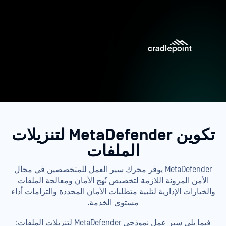
تكوين MetaDefender لتنزيلات
الملفات
MetaDefender يوفر محرك سير العمل للمتخصصين في مجال
الأمن المرونة اللازمة لتخصيص نُهج الأمان ومعالجة الملفات
والخيارات الإدارية لتلبية متطلبات الأمان المحددة والتزامات أداء
مستوى الخدمة.
فيما يلي سير عمل نموذجي MetaDefender لتنزيلات الملفات: