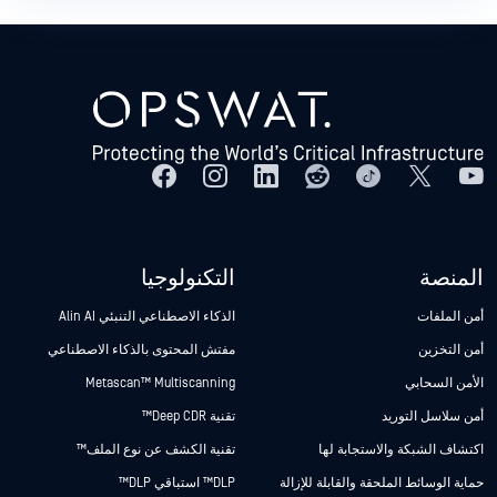
المنصة
التكنولوجيا
أمن الملفات
الذكاء الاصطناعي التنبئي Alin AI
أمن التخزين
مفتش المحتوى بالذكاء الاصطناعي
الأمن السحابي
Metascan™ Multiscanning
أمن سلاسل التوريد
تقنية Deep CDR™
اكتشاف الشبكة والاستجابة لها
تقنية الكشف عن نوع الملف™
حماية الوسائط الملحقة والقابلة للإزالة
DLP™ استباقي DLP™