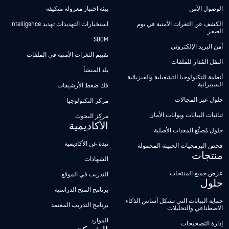
الوصول الآمن
بيئة اختبار معزولة متكيفة
الكشف عن الثغرات الأمنية في يوم
استخبارات التهديدات تهديد Intelligence
الصفر
SBOM
أمن البريد الإلكتروني
تقييم الثغرات الأمنية في الملفات
النقل المُدار للملفات
بلد المنشأ
أنظمة التكنولوجيا التشغيلية والفيزيائية
السيبرانية
فك ضغط الأرشيفات
حلول عبر المجالات
مركز التكنولوجيا
ثنائيات البيانات وبوابات الأمان
مركز البحوث
الأكاديمية
حلول مُصنِّع المعدات الأصلية
نبذة عن الأكاديمية
فحص البرمجيات الخبيثة المحمولة
منتجات
الشهادات
عرض جميع المنتجات
التدريب في الموقع
حلول
برنامج المنح الدراسية
حماية البيانات التي تشكل أساس الذكاء
برنامج التدريب المعتمد
الاصطناعي والتحليلات
الموارد
إدارة التصحيحات