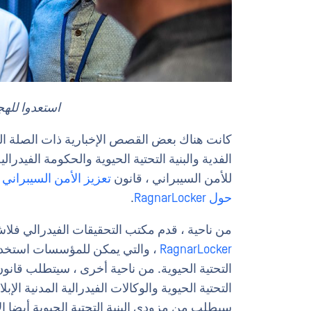
استعدوا للهج
كانت هناك بعض القصص الإخبارية ذات الصلة التي
الفدية والبنية التحتية الحيوية والحكومة الفيد
للأمن السيبراني ، قانون
تعزيز الأمن السيبراني 
حول RagnarLocker
.
من ناحية ، قدم مكتب التحقيقات الفيدرالي فلاش ما يقرب من 40 مؤش
RagnarLocker
، والتي يمكن للمؤسسات استخدامه
التحتية الحيوية. من ناحية أخرى ، سيتطلب قانون 
سيطلب من مزودي البنية التحتية الحيوية أيضا الإب