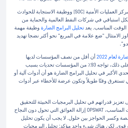
كلتا القصتين بمثابة تذكير قيم بالأهمية الفورية لمركز العمليات الأمنية (SOC) ووظيفة الاستجابة للحوادث
يق بشكل استباقي في شركات النفط العالمية والحماية من
 الوقت المناسب. يعد
تحليل البرامج الضارة
وظيفة مهمة
وز الامتثال "ضع علامة في المربع" نحو أكثر نضجا تهديد
 لعام 2022
أن أقل من نصف المؤسسات لديها
وظيفة مخصصة لتحليل البرامج الضارة. علاوة على ذلك، تواجه 93٪ من المؤسسات تحديات بسبب
حدي الأكبر في تحليل البرامج الضارة هو أن أدوات آلية أو
ي تستغرق وقتًا طويلاً وتكون عرضة للأخطاء عبر أدوات
ى تعزيز قدراتهم في تحليل البرمجيات الخبيثة للتحقيق
في برامج الفدية ومنعها أو الإبلاغ عنها في الوقت المناسب، OPSWAT إزالة العوائق التي تحول دون النجاح
ة وكسر الحواجز بين حلول. لا يجب أن يكون تحليل
معقدًا – OPSWAT بسيطًا، لكنه قوي. لكن هناك شيء واحد مؤكد: تحليل البرمجيات