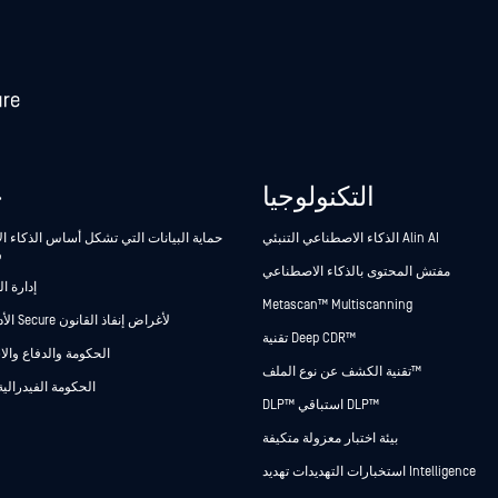
التكنولوجيا
ح
الذكاء الاصطناعي التنبئي Alin AI
حماية البيانات التي تشكل أساس الذكاء 
و
مفتش المحتوى بالذكاء الاصطناعي
إدارة ا
Metascan™ Multiscanning
Secure الأدلة Secure لأغراض إنفاذ القانون
تقنية Deep CDR™
الحكومة والدفاع وال
تقنية الكشف عن نوع الملف™
الحكومة الفيدرالية
DLP™ استباقي DLP™
بيئة اختبار معزولة متكيفة
استخبارات التهديدات تهديد Intelligence