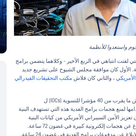
وم واستعدوا للأنظمة
 لفتت انتباهي في الربع الأخير - وكلاهما يتضمن برامج
رالية. الأول كان موافقة مجلس الشيوخ على تشريع جديد
الأمريكي
، والثاني كان فلاش
مكتب التحقيقات الفيدرالي
را للتسوية (IOCs) ل
ا لمنع هجمات برامج الفدية هذه التي تستهدف البنية
تعزيز الأمن السيبراني الأمريكي من كيانات البنية
التحتية الحيوية والوكالات الفيدرالية المدنية الإبلاغ عن هجمات إلكترونية كبيرة في غضون 72 ساعة.
لاغ عن مدفوعات برامج الفدية في غضون 24 ساعة.