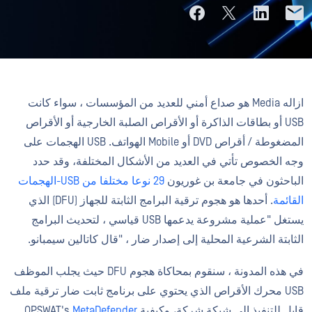
ازاله Media هو صداع أمني للعديد من المؤسسات ، سواء كانت
USB أو بطاقات الذاكرة أو الأقراص الصلبة الخارجية أو الأقراص
المضغوطة / أقراص DVD أو Mobile الهواتف. USB الهجمات على
وجه الخصوص تأتي في العديد من الأشكال المختلفة، وقد حدد
الباحثون في جامعة بن غوريون
29 نوعا مختلفا من USB-الهجمات
القائمة
. أحدها هو هجوم ترقية البرامج الثابتة للجهاز (DFU) الذي
يستغل "عملية مشروعة يدعمها USB قياسي ، لتحديث البرامج
الثابتة الشرعية المحلية إلى إصدار ضار ، "قال كاتالين سيمبانو.
في هذه المدونة ، سنقوم بمحاكاة هجوم DFU حيث يجلب الموظف
USB محرك الأقراص الذي يحتوي على برنامج ثابت ضار ترقية ملف
قابل للتنفيذ إلى شبكة شركة، وكيفية OPSWAT's
MetaDefender