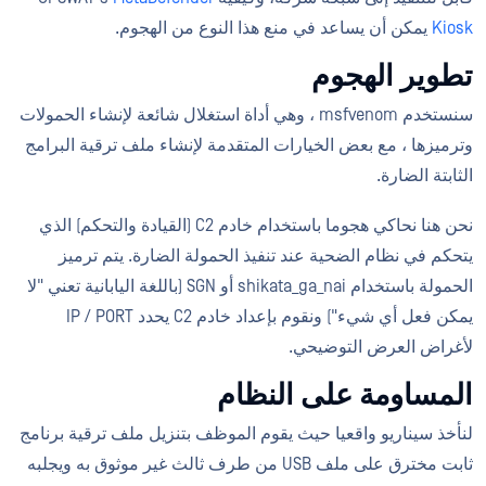
Kiosk
يمكن أن يساعد في منع هذا النوع من الهجوم.
تطوير الهجوم
سنستخدم msfvenom ، وهي أداة استغلال شائعة لإنشاء الحمولات
وترميزها ، مع بعض الخيارات المتقدمة لإنشاء ملف ترقية البرامج
الثابتة الضارة.
نحن هنا نحاكي هجوما باستخدام خادم C2 (القيادة والتحكم) الذي
يتحكم في نظام الضحية عند تنفيذ الحمولة الضارة. يتم ترميز
الحمولة باستخدام shikata_ga_nai أو SGN (باللغة اليابانية تعني "لا
يمكن فعل أي شيء") ونقوم بإعداد خادم C2 يحدد IP / PORT
لأغراض العرض التوضيحي.
المساومة على النظام
لنأخذ سيناريو واقعيا حيث يقوم الموظف بتنزيل ملف ترقية برنامج
ثابت مخترق على ملف USB من طرف ثالث غير موثوق به ويجلبه