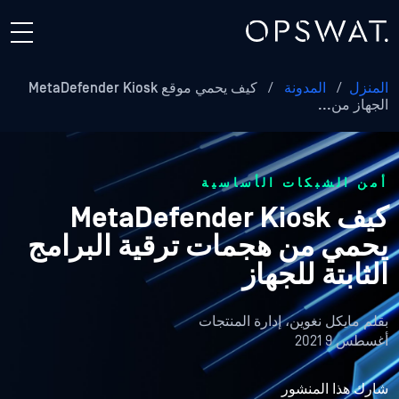
المنزل
/
المدونة
/
كيف يحمي موقع MetaDefender Kiosk
الجهاز من...
أمن الشبكات الأساسية
كيف MetaDefender Kiosk
يحمي من هجمات ترقية البرامج
الثابتة للجهاز
بقلم
مايكل نغوين، إدارة المنتجات
أغسطس 9 2021
شارك هذا المنشور