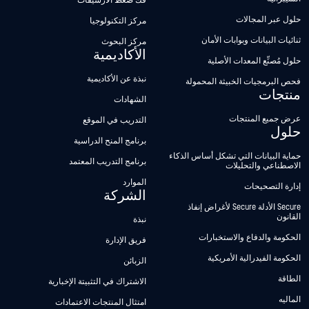
فك ضغط الأرشيفات
حلول عبر المجالات
مركز التكنولوجيا
ثنائيات البيانات وبوابات الأمان
مركز البحوث
الأكاديمية
حلول مُصنِّع المعدات الأصلية
نبذة عن الأكاديمية
فحص البرمجيات الخبيثة المحمولة
منتجات
الشهادات
عرض جميع المنتجات
التدريب في الموقع
حلول
برنامج المنح الدراسية
حماية البيانات التي تشكل أساس الذكاء
برنامج التدريب المعتمد
الاصطناعي والتحليلات
الموارد
إدارة التصحيحات
الشركة
Secure الأدلة Secure لأغراض إنفاذ
القانون
نبذة
الحكومة والدفاع والاستخبارات
فريق الإدارة
الحكومة الفيدرالية الأمريكية
الزبائن
الطاقة
الاشتراك في التثبيتة الإخبارية
الماليه
امتثال المنتجات الاعتمادات