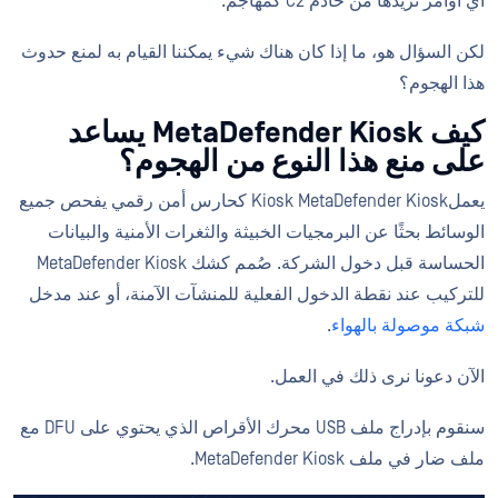
أي أوامر نريدها من خادم C2 كمهاجم.
لكن السؤال هو، ما إذا كان هناك شيء يمكننا القيام به لمنع حدوث
هذا الهجوم؟
كيف MetaDefender Kiosk يساعد
على منع هذا النوع من الهجوم؟
يعملKiosk MetaDefender Kiosk كحارس أمن رقمي يفحص جميع
الوسائط بحثًا عن البرمجيات الخبيثة والثغرات الأمنية والبيانات
الحساسة قبل دخول الشركة. صُمم كشك MetaDefender Kiosk
للتركيب عند نقطة الدخول الفعلية للمنشآت الآمنة، أو عند مدخل
شبكة موصولة بالهواء
.
الآن دعونا نرى ذلك في العمل.
سنقوم بإدراج ملف USB محرك الأقراص الذي يحتوي على DFU مع
ملف ضار في ملف MetaDefender Kiosk.