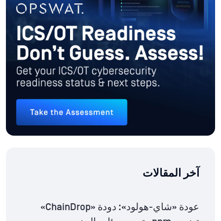
آخر المقالات
عودة «شاي-هولود»: دودة «ChainDrop»