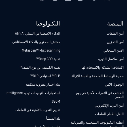
المنصة
التكنولوجيا
أمن الملفات
الذكاء الاصطناعي التنبئي Alin AI
أمن التخزين
مفتش المحتوى بالذكاء الاصطناعي
الأمن السحابي
Metascan™ Multiscanning
أمن سلاسل التوريد
تقنية Deep CDR™
اكتشاف الشبكة والاستجابة لها
تقنية الكشف عن نوع الملف™
حماية الوسائط الملحقة والقابلة للإزالة
DLP™ استباقي DLP™
الوصول الآمن
بيئة اختبار معزولة متكيفة
الكشف عن الثغرات الأمنية في يوم
استخبارات التهديدات تهديد Intelligence
الصفر
SBOM
أمن البريد الإلكتروني
تقييم الثغرات الأمنية في الملفات
النقل المُدار للملفات
بلد المنشأ
أنظمة التكنولوجيا التشغيلية والفيزيائية
السيبرانية