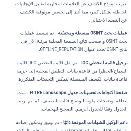
تدريب نموذج الكشف عن العلامات التجارية لتقليل الإيجابيات
الخاطئة بشكل كبير، مما أدى إلى تحسين موثوقية الكشف
عن التصيد الاحتيالي.
عمليات بحث OSINT مبسطة ومحسّنة
- تم تبسيط عمليات
بحث OSINT وأصبحت نتائج السمعة المحلية مرئية الآن في
نتائج OSINT تحت عنوان OFFLINE_REPUTATION.
ترحيل قائمة التخطي IOC
- تم نقل قائمة التخطي IOC (قائمة
السماح/الحظر) من قاعدة بيانات التطبيق المحلية إلى حزمة
قاعدة بيانات الكشف المنفصلة لتمكين التحديثات المتكررة.
صفحة الاتجاهات تحسينات جدول MITRE Landscape
- تمت
إضافة توضيحات ملونة لتوضيح فئات التصنيف، كما تم ترتيب
الجدول وفقًا للجدول الزمني الصحيح للهجمات.
دعم الوكيل للشهادات الموقعة ذاتيًا
- تم توثيق وتمكين إضافة
شهادات CA إلى حاويات Docker لدعم التثبيتات خلف الوكلاء