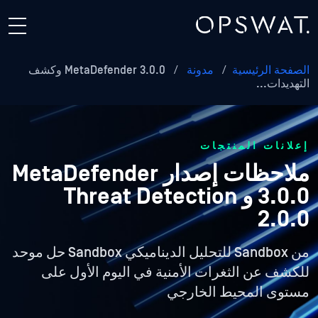
الصفحة الرئيسية
/
مدونة
/
MetaDefender 3.0.0 وكشف
التهديدات...
إعلانات المنتجات
ملاحظات إصدار MetaDefender
3.0.0 و Threat Detection
2.0.0
من Sandbox للتحليل الديناميكي Sandbox حل موحد
للكشف عن الثغرات الأمنية في اليوم الأول على
مستوى المحيط الخارجي