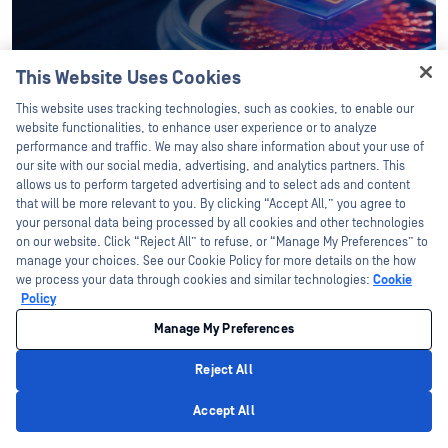
This Website Uses Cookies
Hey there!
This website uses tracking technologies, such as cookies, to enable our
I'm Ozzy, your OPSWAT virtual assistant.
website functionalities, to enhance user experience or to analyze
How can I help you secure what's critical
performance and traffic. We may also share information about your use of
today?
our site with our social media, advertising, and analytics partners. This
allows us to perform targeted advertising and to select ads and content
آخر المقالات
that will be more relevant to you. By clicking “Accept All,” you agree to
your personal data being processed by all cookies and other technologies
on our website. Click “Reject All” to refuse, or “Manage My Preferences” to
manage your choices. See our Cookie Policy for more details on the how
مخاطر برنامج IntelligentFILE
we process your data through cookies and similar technologies:
Cookie
Policy
أغسطس 5 2026
Manage My Preferences
Reject All
إصدار MetaDefender™ Drive .4.7: ميزة
Privacy Policy
«المسح الذكي» القابلة للتكوين لإجراء مسح
Accept All
للأجهزة وفقًا للسياسات