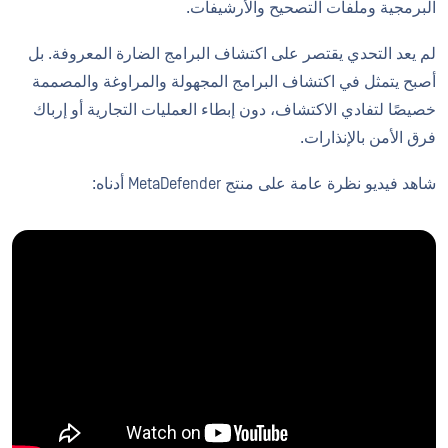
البرمجية وملفات التصحيح والأرشيفات.
لم يعد التحدي يقتصر على اكتشاف البرامج الضارة المعروفة. بل
أصبح يتمثل في اكتشاف البرامج المجهولة والمراوغة والمصممة
خصيصًا لتفادي الاكتشاف، دون إبطاء العمليات التجارية أو إرباك
فرق الأمن بالإنذارات.
شاهد فيديو نظرة عامة على منتج MetaDefender أدناه: