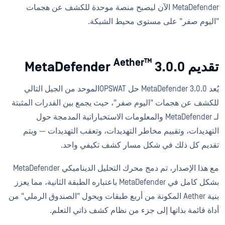
MetaDefender الآن ليصبح منصة موحدة للكشف عن هجمات
"اليوم صفر" على مستوى محيط الشبكة.
Aether™
تقديم MetaDefender
3.0.0
يُعد MetaDefender 3.0.0 حل OPSWATالموحد من الجيل التالي
للكشف عن هجمات "اليوم صفر"، حيث يجمع بين القدرات المثبتة
لـ MetaDefender والمعلومات الاستخباراتية المدمجة حول
التهديدات، وتقييم مخاطر التهديدات، وتعقب التهديدات — ويتم
تقديم كل ذلك في شكل مسار كشف تكيفي واحد.
مع هذا الإصدار، تم دمج محرك التحليل الديناميكي MetaDefender
بشكل كامل في MetaDefender باعتباره الطبقة الثانية، مما يعزز
بنية Aether المكونة من أربع طبقات ويحول "الصندوق الرملي" من
أداة قائمة بذاتها إلى جزء من نظام كشف ذاتي التعلم.