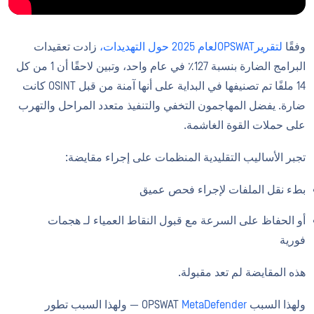
وفقًا
لتقريرOPSWATلعام 2025 حول التهديدات،
زادت تعقيدات
البرامج الضارة بنسبة 127٪ في عام واحد، وتبين لاحقًا أن 1 من كل
14 ملفًا تم تصنيفها في البداية على أنها آمنة من قبل OSINT كانت
ضارة. يفضل المهاجمون التخفي والتنفيذ متعدد المراحل والتهرب
على حملات القوة الغاشمة.
تجبر الأساليب التقليدية المنظمات على إجراء مقايضة:
بطء نقل الملفات لإجراء فحص عميق
أو الحفاظ على السرعة مع قبول النقاط العمياء لـ هجمات
فورية
هذه المقايضة لم تعد مقبولة.
ولهذا السبب OPSWAT
MetaDefender
— ولهذا السبب تطور