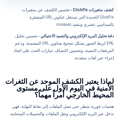
كشف متغيرات ClickFix -
تحسين الكشف عن متغيرات
ClickFix الجديدة التي تستغل عناوين URL المشفرة
بالسداسي عشري وتنفيذ msiexec.
دقة تحليل البريد الإلكتروني والتصيد الاحتيالي -
تحسين تحليل
EML لربط الصور بشكل صحيح بعناوين URL المضمنة، ودعم
المرفقات النصية، وتحسين اكتشاف عبارات الحث على اتخاذ
إجراء عبر لغات متعددة.
لماذا يعتبر الكشف الموحد عن الثغرات
الأمنية في اليوم الأول على مستوى
المحيط الخارجي أمراً مهماً؟
هجمات فورية تنتظر حتى تصل الملفات إلى نقاط النهاية. فهي
تدخل عبر البريد الإلكتروني ونقل الملفات والتحميلات السحابية