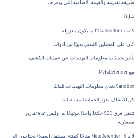
طريقة تقديمه والقيمة الإضافية التي يوفرها.
سابقًا:
كانت Sandbox غالبًا ما تكون معزولة
كان على المحللين التبديل يدويًا بين أدوات
تأخر تحديثات معلومات التهديدات عن عمليات الكشف
مع MetaDefender :
Sandbox يغذي معلومات التهديدات تلقائيًا
كل اكتشاف يعزز الحماية المستقبلية
تتلقى فرق SOC حكمًا واحدًا موثوقًا به، وليس عدة تقارير
متضاربة
لا يزال MetaDefender متاحًا كمنتج مستقل العملاء يحتاجون إلى