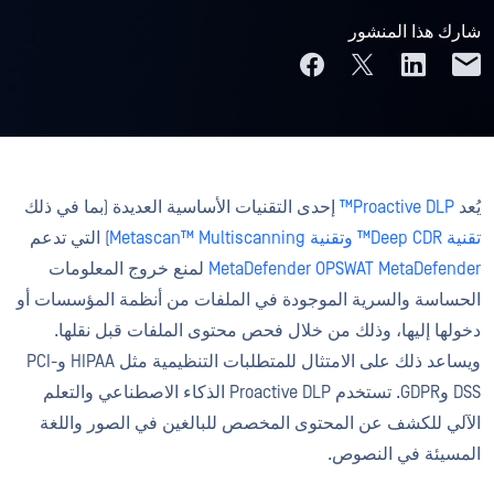
شارك هذا المنشور
يُعد
Proactive DLP™
إحدى التقنيات الأساسية العديدة (بما في ذلك
تقنية Deep CDR™
وتقنية Metascan™ Multiscanning
) التي تدعم
MetaDefender OPSWAT MetaDefender
لمنع خروج المعلومات
الحساسة والسرية الموجودة في الملفات من أنظمة المؤسسات أو
دخولها إليها، وذلك من خلال فحص محتوى الملفات قبل نقلها.
ويساعد ذلك على الامتثال للمتطلبات التنظيمية مثل HIPAA وPCI-
DSS وGDPR. تستخدم Proactive DLP الذكاء الاصطناعي والتعلم
الآلي للكشف عن المحتوى المخصص للبالغين في الصور واللغة
المسيئة في النصوص.