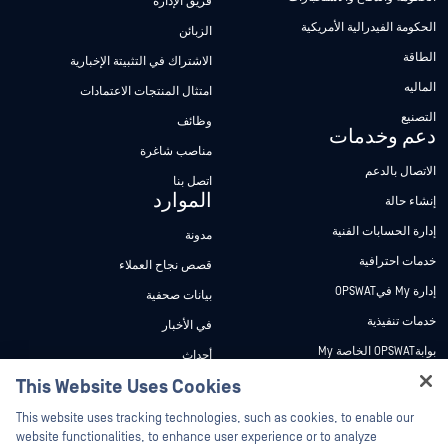
فريق الإدارة
الحكومة الفيدرالية الأمريكية
الزبائن
الطاقة
الاشتراك في التثبيتة الإخبارية
الماليه
امتثال المنتجات الاعتمادات
التصنيع
وظائف
دعم وخدمات
مناصب شاغرة
الاتصال بالدعم
اتصل بنا
الموارد
إنشاء حالة
إدارة الحسابات الفنية
مدونة
خدمات احترافية
قصص نجاح العملاء
إدارة My فيOPSWAT
بيانات صحفية
خدمات تنفيذية
في الأخبار
بوابةOPSWAT الخاصة My
أحداث
وثائق تقنية
This Website Uses Cookies
ندوات عبر الإنترنت
Hey there!
دورات تدريبية
أوراق البيانات
This website uses tracking technologies, such as cookies, to enable our
I'm Ozzy, your OPSWAT virtual assistant.
website functionalities, to enhance user experience or to analyze
برنامج الثغرات الأمنية
مستندات تقنية