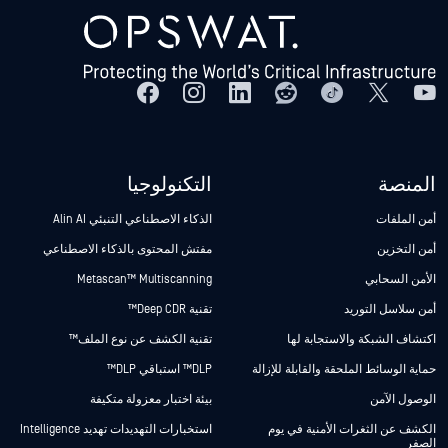
المنصة
التكنولوجيا
أمن الملفات
الذكاء الاصطناعي التنبئي Alin AI
أمن التخزين
مفتش المحتوى بالذكاء الاصطناعي
الأمن السحابي
Metascan™ Multiscanning
أمن سلاسل التوريد
تقنية Deep CDR™
اكتشاف الشبكة والاستجابة لها
تقنية الكشف عن نوع الملف™
حماية الوسائط الملحقة والقابلة للإزالة
DLP™ استباقي DLP™
الوصول الآمن
بيئة اختبار معزولة متكيفة
الكشف عن الثغرات الأمنية في يوم
استخبارات التهديدات تهديد Intelligence
الصفر