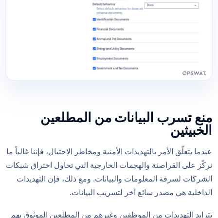
منع تسرب البيانات من المطلعين
الخبيثين
عندما يتعلّق الأمر بالتهديدات الأمنية ومخاطر الاحتيال، فإننا غالباً ما
نركّز على القراصنة والهجمات الخارجية التي تحاول اختراق شبكات
الشركات لسرقة المعلومات والبيانات. ومع ذلك، فإن التهديدات
الداخلية هي مصدر شائع آخر لتسريب البيانات.
تتزايد التهديدات من الموظفين وغيرهم من المطلعين الموثوق بهم