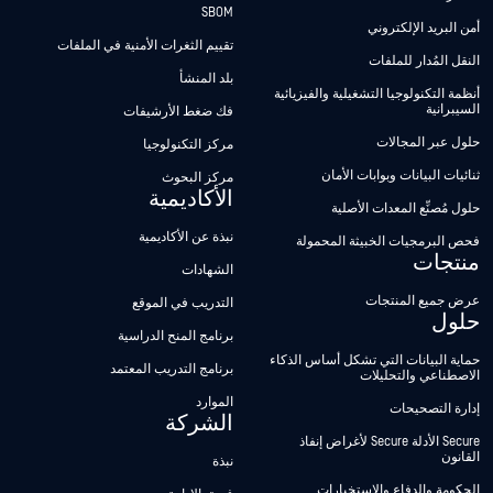
SBOM
أمن البريد الإلكتروني
تقييم الثغرات الأمنية في الملفات
النقل المُدار للملفات
بلد المنشأ
أنظمة التكنولوجيا التشغيلية والفيزيائية
السيبرانية
فك ضغط الأرشيفات
حلول عبر المجالات
مركز التكنولوجيا
ثنائيات البيانات وبوابات الأمان
مركز البحوث
الأكاديمية
حلول مُصنِّع المعدات الأصلية
نبذة عن الأكاديمية
فحص البرمجيات الخبيثة المحمولة
منتجات
الشهادات
عرض جميع المنتجات
التدريب في الموقع
حلول
برنامج المنح الدراسية
حماية البيانات التي تشكل أساس الذكاء
برنامج التدريب المعتمد
الاصطناعي والتحليلات
الموارد
إدارة التصحيحات
الشركة
Secure الأدلة Secure لأغراض إنفاذ
القانون
نبذة
الحكومة والدفاع والاستخبارات