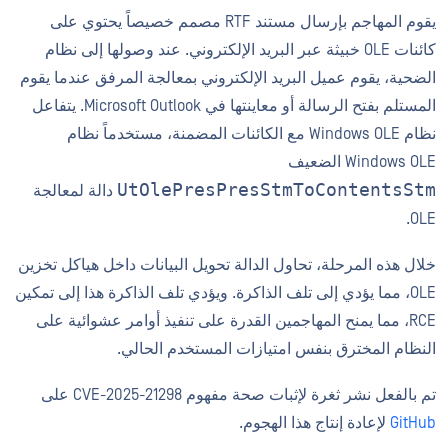
يقوم المهاجم بإرسال مستند RTF مصمم خصيصاً يحتوي على
كائنات OLE خبيثة عبر البريد الإلكتروني. عند وصولها إلى نظام
الضحية، يقوم عميل البريد الإلكتروني بمعالجة المرفق عندما يقوم
المستلم بفتح الرسالة أو معاينتها في Microsoft Outlook. يتفاعل
نظام Windows OLE مع الكائنات المضمنة، مستخدماً نظام
Windows OLE الضعيف
UtOlePresPresStmToContentsStm
دالة لمعالجة
OLE.
خلال هذه المرحلة، تحاول الدالة تحويل البيانات داخل هياكل تخزين
OLE، مما يؤدي إلى تلف الذاكرة. ويؤدي تلف الذاكرة هذا إلى تمكين
RCE، مما يمنح المهاجمين القدرة على تنفيذ أوامر عشوائية على
النظام المخترق بنفس امتيازات المستخدم الحالي.
تم بالفعل نشر ثغرة لإثبات صحة مفهوم CVE-2025-21298 على
GitHub
لإعادة إنتاج هذا الهجوم.