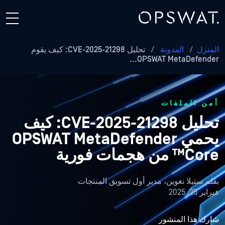
المنزل
/
المدونة
/
تحليل CVE-2025-21298: كيف يقوم
OPSWAT MetaDefender...
أمن الملفات
تحليل CVE-2025-21298: كيف
يحمي OPSWAT MetaDefender
Core™ من هجمات فورية
بقلم
ستيلا نغوين، مدير أول تسويق المنتجات
فبراير 25, 2025
شارك هذا المنشور