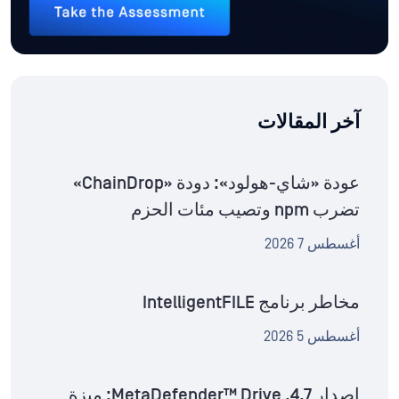
آخر المقالات
عودة «شاي-هولود»: دودة «ChainDrop»
تضرب npm وتصيب مئات الحزم
أغسطس 7 2026
مخاطر برنامج IntelligentFILE
أغسطس 5 2026
إصدار MetaDefender™ Drive .4.7: ميزة