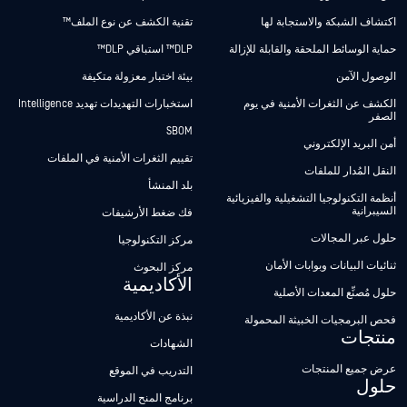
اكتشاف الشبكة والاستجابة لها
تقنية الكشف عن نوع الملف™
حماية الوسائط الملحقة والقابلة للإزالة
DLP™ استباقي DLP™
الوصول الآمن
بيئة اختبار معزولة متكيفة
الكشف عن الثغرات الأمنية في يوم
استخبارات التهديدات تهديد Intelligence
الصفر
SBOM
أمن البريد الإلكتروني
تقييم الثغرات الأمنية في الملفات
النقل المُدار للملفات
بلد المنشأ
أنظمة التكنولوجيا التشغيلية والفيزيائية
السيبرانية
فك ضغط الأرشيفات
حلول عبر المجالات
مركز التكنولوجيا
ثنائيات البيانات وبوابات الأمان
مركز البحوث
الأكاديمية
حلول مُصنِّع المعدات الأصلية
نبذة عن الأكاديمية
فحص البرمجيات الخبيثة المحمولة
منتجات
الشهادات
عرض جميع المنتجات
التدريب في الموقع
حلول
برنامج المنح الدراسية