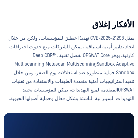
الأفكار إغلاق
يمثل CVE-2025-21298 تهديدًا خطيرًا للمؤسسات، ولكن من خلال
اتخاذ تدابير أمنية استباقية، يمكن للشركات منع حدوث اختراقات
كارثية. يوفر OPSWAT Core بفضل تقنية Deep CDR™،
Multiscanning Metascan MultiscanningSandbox Adaptive
Sandbox حماية متطورة ضد استغلالات يوم الصفر. ومن خلال
تنفيذ استراتيجيات أمنية متعددة الطبقات والاستفادة من تقنيات
OPSWATالمتقدمة لمنع التهديدات، يمكن للمؤسسات تحييد
التهديدات السيبرانية الناشئة بشكل فعال وحماية أصولها الحيوية.
هل أنت مهتم بـ OPSWAT MetaDefender Core
طلب عرض توضيحي