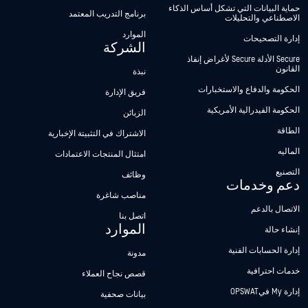
حماية البيانات التي تشكل أساس الذكاء
برنامج التدريب المعتمد
الاصطناعي والتحليلات
الموارد
إدارة التصحيحات
الشركة
Secure الأدلة Secure لأغراض إنفاذ
القانون
نبذة
الحكومة والدفاع والاستخبارات
فريق الإدارة
الحكومة الفيدرالية الأمريكية
الزبائن
الطاقة
الاشتراك في التثبيتة الإخبارية
الماليه
امتثال المنتجات الاعتمادات
التصنيع
وظائف
دعم وخدمات
مناصب شاغرة
الاتصال بالدعم
اتصل بنا
الموارد
إنشاء حالة
إدارة الحسابات الفنية
مدونة
خدمات احترافية
قصص نجاح العملاء
إدارة My فيOPSWAT
بيانات صحفية