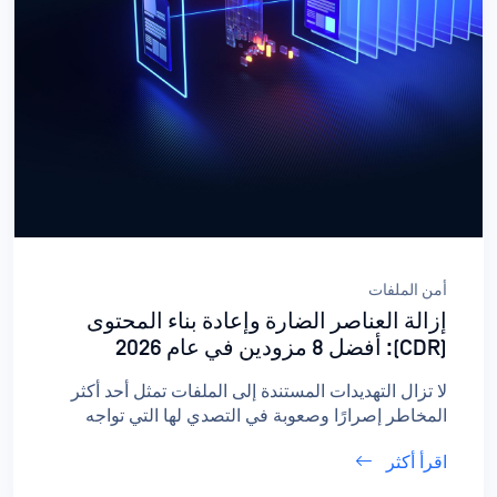
أمن الملفات
إزالة العناصر الضارة وإعادة بناء المحتوى
(CDR): أفضل 8 مزودين في عام 2026
لا تزال التهديدات المستندة إلى الملفات تمثل أحد أكثر
المخاطر إصرارًا وصعوبة في التصدي لها التي تواجه
المؤسسات، بدءًا من استغلالات "اليوم صفر" في
اقرأ أكثر
المستندات وصولاً إلى تهديدات مستمرة متقدمة في
ملفات تبدو آمنة. ومع سعي المؤسسات إلى تأمين كل