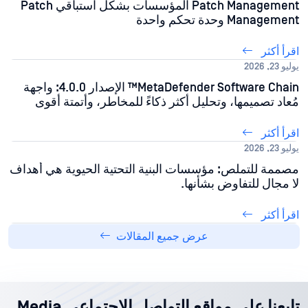
Patch Management المؤسسات بشكل استباقي Patch
Management وحدة تحكم واحدة
اقرأ أكثر
يوليو 23, 2026
MetaDefender Software Chain™ الإصدار 4.0.0: واجهة
مُعاد تصميمها، وتحليل أكثر ذكاءً للمخاطر، وأتمتة أقوى
اقرأ أكثر
يوليو 23, 2026
مصممة للتملص: مؤسسات البنية التحتية الحيوية هي أهداف
لا مجال للتفاوض بشأنها.
اقرأ أكثر
عرض جميع المقالات
تابعنا على مواقع التواصل الاجتماعي Media