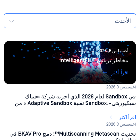
الأحدث
أغسطس 5, 2026 |أمن الملفات
مخاطر برنامج IntelligentFILE
اقرأ أكثر
أغسطس 3 2026
في Sandbox لعام 2026 الذي أجرته شركة «فيناك
سيكيوريتي»،Sandbox تقنية Adaptive Sandbox » من
MetaDefender منSandbox 95% من عينات البرامج
الضارة التي تم إنشاؤها بواسطة الذكاء الاصطناعي
اقرأ أكثر
أغسطس 3 2026
تحديث Multiscanning Metascan™: دمج BKAV Pro في