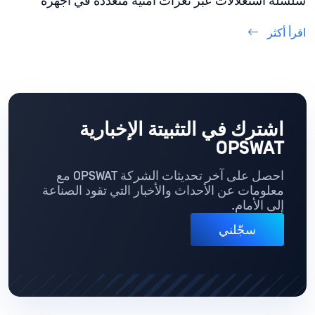
سلسلة استغلالات عبر ثغرات أمنية متعددة في أجهزة
Cisco Catalyst اكتشفتها OPSWAT 515 التابعة OPSWAT
اقرأ أكثر
اشترك في التثبيتة الإخبارية
OPSWAT
احصل على آخر تحديثات الشركة OPSWAT مع
معلومات عن الأحداث والأخبار التي تقود الصناعة
إلى الأمام.
سجّلني