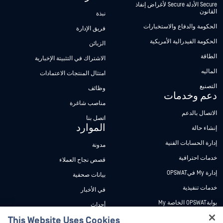
Secure الأدلة Secure لأغراض إنفاذ
القانون
نبذة
الحكومة والدفاع والاستخبارات
فريق الإدارة
الحكومة الفيدرالية الأمريكية
الزبائن
الطاقة
الاشتراك في التثبيتة الإخبارية
الماليه
امتثال المنتجات الاعتمادات
التصنيع
وظائف
دعم وخدمات
مناصب شاغرة
الاتصال بالدعم
اتصل بنا
الموارد
إنشاء حالة
إدارة الحسابات الفنية
مدونة
خدمات احترافية
قصص نجاح العملاء
إدارة My فيOPSWAT
بيانات صحفية
خدمات تنفيذية
في الأخبار
بوابةOPSWAT الخاصة My
أحداث
وثائق تقنية
This Website Uses Cookies
ندوات عبر الإنترنت