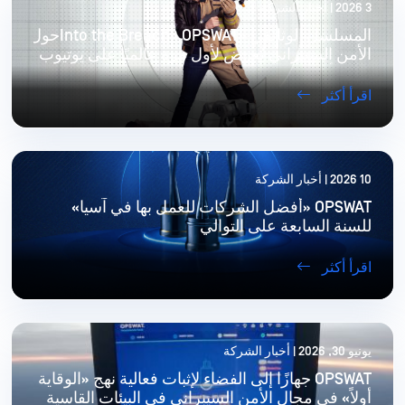
3 2026 | أخبار الشركة
المسلسل الوثائقي «Into the Breach» OPSWATحول
الأمن السيبراني يُعرض لأول مرة عالميًا على يوتيوب
في 8 أغسطس
اقرأ أكثر
10 2026 | أخبار الشركة
OPSWAT «أفضل الشركات للعمل بها في آسيا»
للسنة السابعة على التوالي
اقرأ أكثر
يونيو 30, 2026 | أخبار الشركة
OPSWAT جهازًا إلى الفضاء لإثبات فعالية نهج «الوقاية
أولاً» في مجال الأمن السيبراني في البيئات القاسية