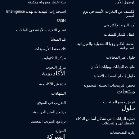
الوصول الآمن
بيئة اختبار معزولة متكيفة
الكشف عن الثغرات الأمنية في يوم
استخبارات التهديدات تهديد Intelligence
الصفر
SBOM
أمن البريد الإلكتروني
تقييم الثغرات الأمنية في الملفات
النقل المُدار للملفات
بلد المنشأ
أنظمة التكنولوجيا التشغيلية والفيزيائية
السيبرانية
فك ضغط الأرشيفات
حلول عبر المجالات
مركز التكنولوجيا
ثنائيات البيانات وبوابات الأمان
مركز البحوث
الأكاديمية
حلول مُصنِّع المعدات الأصلية
نبذة عن الأكاديمية
فحص البرمجيات الخبيثة المحمولة
منتجات
الشهادات
عرض جميع المنتجات
التدريب في الموقع
حلول
برنامج المنح الدراسية
حماية البيانات التي تشكل أساس الذكاء
برنامج التدريب المعتمد
الاصطناعي والتحليلات
الموارد
إدارة التصحيحات
الشركة