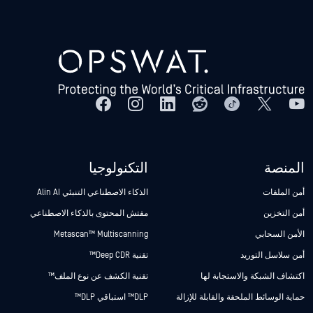
المنصة
التكنولوجيا
أمن الملفات
الذكاء الاصطناعي التنبئي Alin AI
أمن التخزين
مفتش المحتوى بالذكاء الاصطناعي
الأمن السحابي
Metascan™ Multiscanning
أمن سلاسل التوريد
تقنية Deep CDR™
اكتشاف الشبكة والاستجابة لها
تقنية الكشف عن نوع الملف™
حماية الوسائط الملحقة والقابلة للإزالة
DLP™ استباقي DLP™