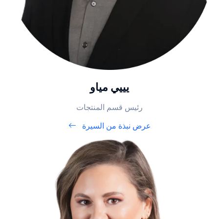
يييي مياو
رئيس قسم المنتجات
عرض نبذة من السيرة