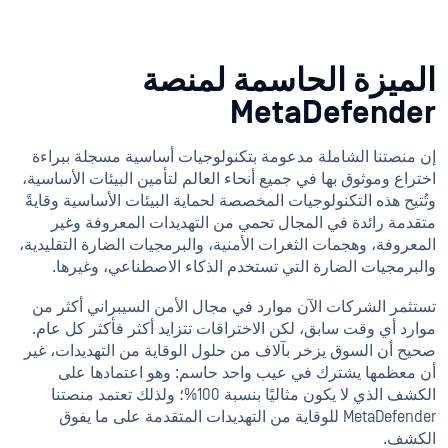
لميزة الحاسمة لمنصة
MetaDefende
 منصتنا الشاملة مدعومة بتكنولوجيات أساسية مسجلة ببراءة
تراع وموثوق بها في جميع أنحاء العالم لتأمين البيئات الأساسية،
ُتيح هذه التكنولوجيات المخصصة لحماية البيئات الأساسية وقايةً
قدمة رائدة في المجال تحمي من التهديدات المعروفة وغير
معروفة، وهجمات الثغرات الأمنية، والبرمجيات الضارة التقليدية،
لبرمجيات الضارة التي تستخدم الذكاء الاصطناعي، وغيرها.
تثمر الشركات الآن موارد في مجال الأمن السيبراني أكثر من
ارد أي وقت سابق، لكن الاختراقات تتزايد أكثر فأكثر كل عام.
يح أن السوق يزخر بآلاف من حلول الوقاية من التهديدات، غير
 معظمها يشترك في عيب واحد حاسم: وهو اعتمادها على
الكشف الذي لا يكون مثاليًا بنسبة 100%؛ ولذلك تعتمد منصتنا
MetaDefender للوقاية من التهديدات المتقدمة على ما يفوق
لكشف.