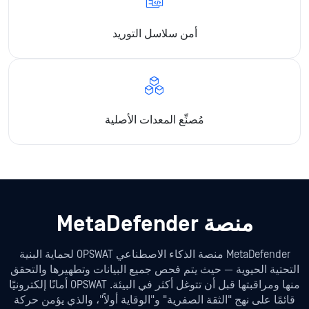
أمن سلاسل التوريد
مُصنِّع المعدات الأصلية
منصة MetaDefender
MetaDefender منصة الذكاء الاصطناعي OPSWAT لحماية البنية
لتحتية الحيوية — حيث يتم فحص جميع البيانات وتطهيرها والتحقق
منها ومراقبتها قبل أن تتوغل أكثر في البيئة. OPSWAT أمانًا إلكترونيًا
قائمًا على نهج "الثقة الصفرية" و"الوقاية أولاً"، والذي يؤمن حركة