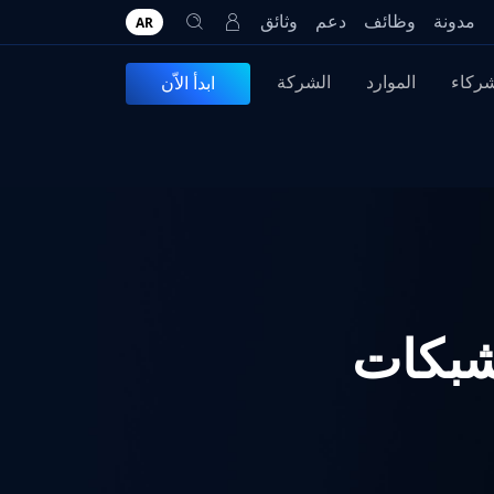
مدونة
وظائف
دعم
وثائق
AR
شركاء
الموارد
الشركة
ابدأ الاّن
بر شبكات