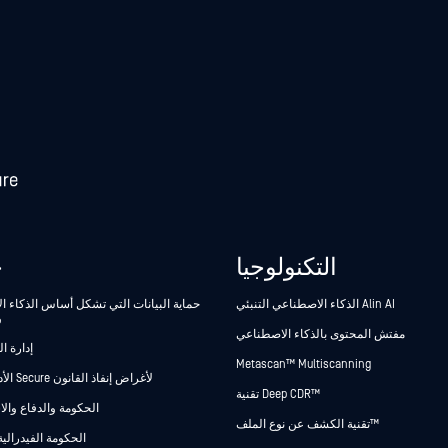
التكنولوجيا
ح
الذكاء الاصطناعي التنبئي Alin AI
حماية البيانات التي تشكل أساس الذكاء 
و
مفتش المحتوى بالذكاء الاصطناعي
إدارة ا
Metascan™ Multiscanning
Secure الأدلة Secure لأغراض إنفاذ القانون
تقنية Deep CDR™
الحكومة والدفاع وال
تقنية الكشف عن نوع الملف™
الحكومة الفيدرالية