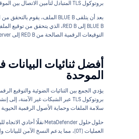
بروتوكول TLS المتبادل لتأمين الاتصال بين الموقعين.
بعد أن يتلقى BLUE B الملف، يقوم 
BLUE B إلى RED B، الذي يتحقق من ت
التوقيعات الرقمية الصالحة من RED B إلى Server الملفات Server الوجهة.
الموحدة
يؤدي الجمع بين الثنائيات الضوئية والتوقيع الرقم
بروتوكول TLS عبر الشبكات غير الآمنة،
سلامة الملفات وحماية الأصول الرقمية الحيوية
العمليات (OT)، مما يدعم النسخ الآمن للبيانات والرؤية التشغيلية دون المساس بعزل الشبكة.