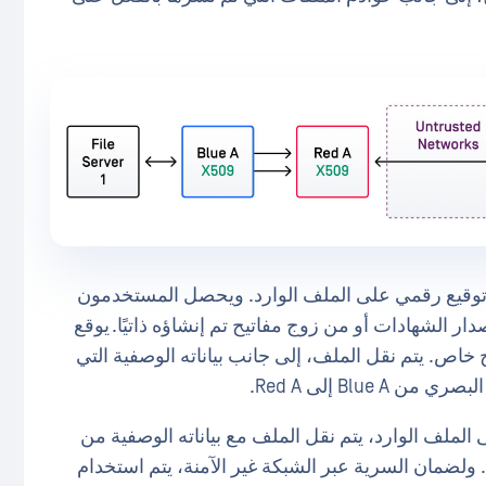
وم Optical Diode الأزرق أ) بنسخ ملفServer توقيع رقمي على الملف الوارد. ويحصل المستخدمون
ر الشهادات أو من زوج مفاتيح تم إنشاؤه ذاتيًا. يوقع
SHA256) باستخدام مفتاح خاص. يتم نقل الملف، إلى جانب بياناته الوصفية التي
Blue إلى Red A.
الملف الوارد، يتم نقل الملف مع بياناته الوصفية من
. ولضمان السرية عبر الشبكة غير الآمنة، يتم استخدام