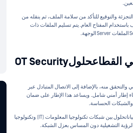
بالتحقق من التجزئة والتوقيع للتأكد من سلامة الملف، ثم ينقله من
وقيع الملف باستخدام المفتاح العام. يتم تسليم الملفات ذات
أفضل ثنائيات البيانات في القطاعحلولOT Security
ي والتحقق منه، بالإضافة إلى الاتصال المتبادل عبر
 إلى إنشاء إطار أمني شامل. ويساعد هذا الإطار على ضمان
 والشبكات الحساسة.
حلول حلول MetaDefender نقلًا أحادي الاتجاه للبياناتحلول بين شبكات تكنولوجيا المعلومات (IT) وتكنولوجيا