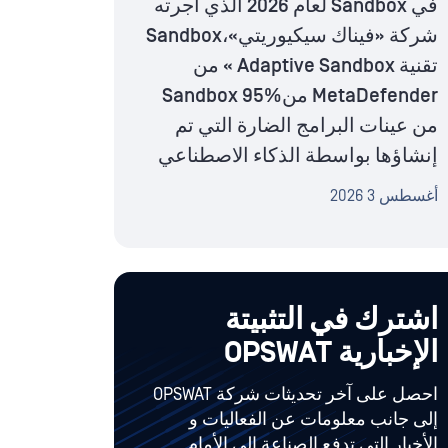
في Sandbox لعام 2026 الذي أجرته
شركة «فيناك سيكيوريتي»،Sandbox
تقنية Adaptive Sandbox » من
MetaDefender منSandbox 95%
من عينات البرامج الضارة التي تم
إنشاؤها بواسطة الذكاء الاصطناعي
أغسطس 3 2026
اشترك في التثبيتة
الإخبارية OPSWAT
احصل على آخر تحديثات شركة OPSWAT
إلى جانب معلومات عن الفعاليات و
الأخبار التي تدفع الصناعة إلى الأمام.