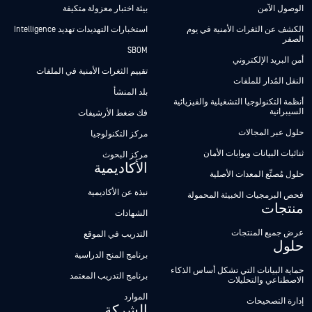
الوصول الآمن
بيئة اختبار معزولة متكيفة
الكشف عن الثغرات الأمنية في يوم
استخبارات التهديدات تهديد Intelligence
الصفر
SBOM
أمن البريد الإلكتروني
تقييم الثغرات الأمنية في الملفات
النقل المُدار للملفات
بلد المنشأ
أنظمة التكنولوجيا التشغيلية والفيزيائية
السيبرانية
فك ضغط الأرشيفات
حلول عبر المجالات
مركز التكنولوجيا
ثنائيات البيانات وبوابات الأمان
مركز البحوث
الأكاديمية
حلول مُصنِّع المعدات الأصلية
نبذة عن الأكاديمية
فحص البرمجيات الخبيثة المحمولة
منتجات
الشهادات
عرض جميع المنتجات
التدريب في الموقع
حلول
برنامج المنح الدراسية
حماية البيانات التي تشكل أساس الذكاء
برنامج التدريب المعتمد
الاصطناعي والتحليلات
الموارد
إدارة التصحيحات
الشركة