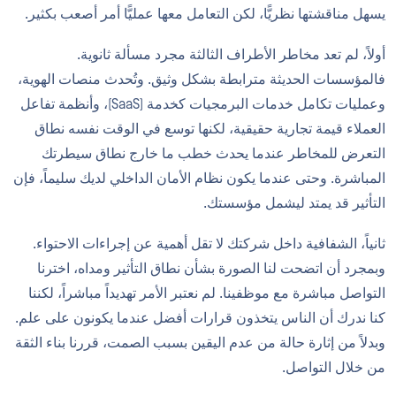
يسهل مناقشتها نظريًّا، لكن التعامل معها عمليًّا أمر أصعب بكثير.
أولاً، لم تعد مخاطر الأطراف الثالثة مجرد مسألة ثانوية.
فالمؤسسات الحديثة مترابطة بشكل وثيق. وتُحدث منصات الهوية،
وعمليات تكامل خدمات البرمجيات كخدمة (SaaS)، وأنظمة تفاعل
العملاء قيمة تجارية حقيقية، لكنها توسع في الوقت نفسه نطاق
التعرض للمخاطر عندما يحدث خطب ما خارج نطاق سيطرتك
المباشرة. وحتى عندما يكون نظام الأمان الداخلي لديك سليماً، فإن
التأثير قد يمتد ليشمل مؤسستك.
ثانياً، الشفافية داخل شركتك لا تقل أهمية عن إجراءات الاحتواء.
وبمجرد أن اتضحت لنا الصورة بشأن نطاق التأثير ومداه، اخترنا
التواصل مباشرة مع موظفينا. لم نعتبر الأمر تهديداً مباشراً، لكننا
كنا ندرك أن الناس يتخذون قرارات أفضل عندما يكونون على علم.
وبدلاً من إثارة حالة من عدم اليقين بسبب الصمت، قررنا بناء الثقة
من خلال التواصل.