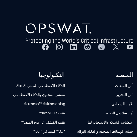
المنصة
التكنولوجيا
أمن الملفات
الذكاء الاصطناعي التنبئي Alin AI
أمن التخزين
مفتش المحتوى بالذكاء الاصطناعي
الأمن السحابي
Metascan™ Multiscanning
أمن سلاسل التوريد
تقنية Deep CDR™
اكتشاف الشبكة والاستجابة لها
تقنية الكشف عن نوع الملف™
حماية الوسائط الملحقة والقابلة للإزالة
DLP™ استباقي DLP™