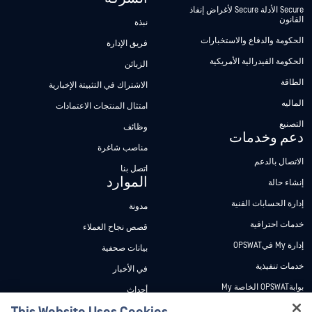
Secure الأدلة Secure لأغراض إنفاذ
القانون
نبذة
الحكومة والدفاع والاستخبارات
فريق الإدارة
الحكومة الفيدرالية الأمريكية
الزبائن
الطاقة
الاشتراك في التثبيتة الإخبارية
الماليه
امتثال المنتجات الاعتمادات
التصنيع
وظائف
دعم وخدمات
مناصب شاغرة
الاتصال بالدعم
اتصل بنا
الموارد
إنشاء حالة
إدارة الحسابات الفنية
مدونة
خدمات احترافية
قصص نجاح العملاء
إدارة My فيOPSWAT
بيانات صحفية
خدمات تنفيذية
في الأخبار
بوابةOPSWAT الخاصة My
أحداث
وثائق تقنية
ندوات عبر الإنترنت