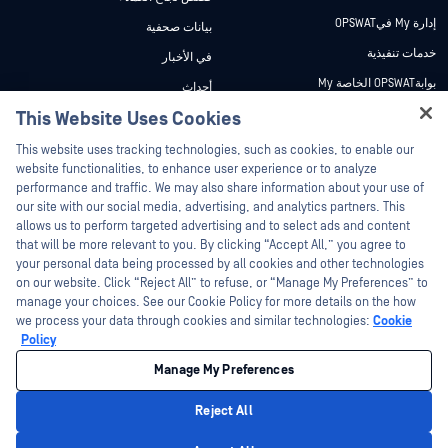
إدارة My فيOPSWAT
بيانات صحفية
خدمات تنفيذية
في الأخبار
بوابةOPSWAT الخاصة My
أحداث
وثائق تقنية
This Website Uses Cookies
ندوات عبر الإنترنت
Hey there!
دورات تدريبية
أوراق البيانات
This website uses tracking technologies, such as cookies, to enable our
I'm Ozzy, your OPSWAT virtual assistant.
website functionalities, to enhance user experience or to analyze
برنامج الثغرات الأمنية
مستندات تقنية
How can I help you secure what's critical
performance and traffic. We may also share information about your use of
الشركاء
today?
our site with our social media, advertising, and analytics partners. This
أدوات مجانية
allows us to perform targeted advertising and to select ads and content
شهادات
that will be more relevant to you. By clicking “Accept All,” you agree to
شركاء التكنولوجيا
your personal data being processed by all cookies and other technologies
on our website. Click “Reject All” to refuse, or “Manage My Preferences” to
برنامج شركاء القنوات
manage your choices. See our Cookie Policy for more details on the how
we process your data through cookies and similar technologies:
Cookie
©2026 OPSWAT . جميع الحقوق محفوظة. OPSWAT و MetaDefender و Metascan و
Policy
MetaAccess OPSWAT و Trust no File. Trust No Device. و OPSWAT و Protecting the
World's Critical Infrastructure و Deep CDR™ Technology و InQuest وشعار InQuest و
Manage My Preferences
DFI و RetroHunt و Deep File Inspection و Join the Hunt هي علامات تجارية مملوكة
OPSWAT العلامات التجارية الخاصة بالجهات الخارجية هي ملك لأصحابها المعنيين.
القانون
سياسة الخصوصية
إدارة تفضيلات ملفات تعريف الارتباط
خيارات
Reject All
الخصوصية الخاصة بك في كاليفورنيا
Privacy Policy