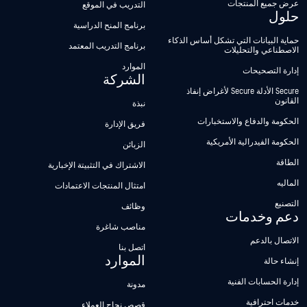
عرض جميع المنتجات
التدريب في الموقع
حلول
برنامج المنح الدراسية
حماية البيانات التي تشكل أساس الذكاء
برنامج التدريب المعتمد
الاصطناعي والتحليلات
الموارد
إدارة التصحيحات
الشركة
Secure الأدلة Secure لأغراض إنفاذ
القانون
نبذة
الحكومة والدفاع والاستخبارات
فريق الإدارة
الحكومة الفيدرالية الأمريكية
الزبائن
الطاقة
الاشتراك في التثبيتة الإخبارية
الماليه
امتثال المنتجات الاعتمادات
التصنيع
وظائف
دعم وخدمات
مناصب شاغرة
الاتصال بالدعم
اتصل بنا
الموارد
إنشاء حالة
إدارة الحسابات الفنية
مدونة
خدمات احترافية
قصص نجاح العملاء