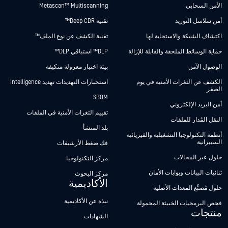
الأمن السحابي
Metascan™ Multiscanning
أمن سلاسل التوريد
تقنية Deep CDR™
اكتشاف الشبكة والاستجابة لها
تقنية الكشف عن نوع الملف™
حماية الوسائط الملحقة والقابلة للإزالة
DLP™ استباقي DLP™
الوصول الآمن
بيئة اختبار معزولة متكيفة
الكشف عن الثغرات الأمنية في يوم
استخبارات التهديدات تهديد Intelligence
الصفر
SBOM
أمن البريد الإلكتروني
تقييم الثغرات الأمنية في الملفات
النقل المُدار للملفات
بلد المنشأ
أنظمة التكنولوجيا التشغيلية والفيزيائية
السيبرانية
فك ضغط الأرشيفات
حلول عبر المجالات
مركز التكنولوجيا
ثنائيات البيانات وبوابات الأمان
مركز البحوث
الأكاديمية
حلول مُصنِّع المعدات الأصلية
نبذة عن الأكاديمية
فحص البرمجيات الخبيثة المحمولة
منتجات
الشهادات