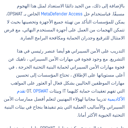
بالإضافة إلى ذلك، من الجيد دائمًا الاستعداد لمثل هذا الهجوم
مسبقًا. فباستخدام حل
MetaDefender Access
الخاص بـ OPSWAT،
يمكن للمؤسسات التأكد من تهيئة جميع الأجهزة وتحصينها بحيث لا
تتمكن الهجمات من العمل على أجهزة المستخدم النهائي، مع فرض
الامتثال للترقيع وجدران الحماية ومكافحة البرامج الضارة.
التدريب على الأمن السيبراني هو أيضا عنصر رئيسي في هذا
التشريع. مع وجود فجوة في مهارات الأمن السيبراني ، ناهيك عن
فجوة مهارات الأمن السيبراني لحماية البنية التحتية الحرجة ، في
أعلى مستوياتها على الإطلاق ، تحتاج المؤسسات إلى تحسين
مهارات الموظفين الحاليين بشكل فعال أو العثور على المواهب
التي تفهم تعقيدات حماية كليهما IT وبيئات OT.
OPSWAT تقدم
الأكاديمية
تدريبا مجانيا لهؤلاء المهنيين لتعلم أفضل ممارسات الأمن
السيبراني والأساليب العملية التي يتم تنفيذها بنجاح في بيئات البنية
التحتية الحيوية الأكثر أمانا.