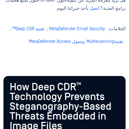
هل تريد معرفة المزيد عن كيفيةحلول OPSWAT حلول بمنع هجمات
برامج الفدية؟
اتصل
بأحد خبرائنا اليوم.
العلامات:
MetaDefender Email Security
,
تقنية Deep CDR™
،
تقنيةMultiscanning
,
وصول MetaDefender Access