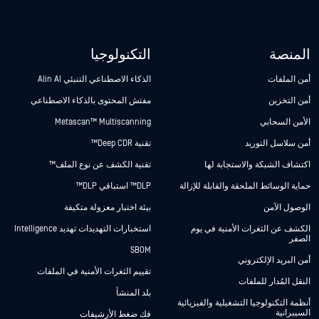
المنصة
التكنولوجيا
أمن الملفات
الذكاء الاصطناعي التنبئي Alin AI
أمن التخزين
مفتش المحتوى بالذكاء الاصطناعي
الأمن السحابي
Metascan™ Multiscanning
أمن سلاسل التوريد
تقنية Deep CDR™
اكتشاف الشبكة والاستجابة لها
تقنية الكشف عن نوع الملف™
حماية الوسائط الملحقة والقابلة للإزالة
DLP™ استباقي DLP™
الوصول الآمن
بيئة اختبار معزولة متكيفة
الكشف عن الثغرات الأمنية في يوم
استخبارات التهديدات تهديد Intelligence
الصفر
SBOM
أمن البريد الإلكتروني
تقييم الثغرات الأمنية في الملفات
النقل المُدار للملفات
بلد المنشأ
أنظمة التكنولوجيا التشغيلية والفيزيائية
السيبرانية
فك ضغط الأرشيفات