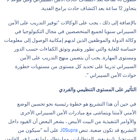
يتجاوز 12 ساعة بعد اكتشاف حادث برامج الفدية.
بالإضافة إلى ذلك ، يجب على الوكالات "توفير التدريب على الأمن
السيبراني سنويا لجميع المتخصصين في مجال التكنولوجيا في
وكالة الدولة والموظفين الذين لديهم إمكانية الوصول إلى معلومات
حساسة للغاية والتي تطور وتقيم وتوثق الكفاءات حسب الدور
ومستوى المهارة. يجب أن يتضمن منهج التدريب على الأمن
السيبراني تدريبا على تحديد كل مستوى من مستويات خطورة
حوادث الأمن السيبراني ".
التأثير على المستوى التنظيمي والفردي
في حين أن هذا التشريع هو خطوة رئيسية نحو تحسين الوضع
الأمني لأمتنا ويتماشى مع مبادرات الأمن السيبراني الأخرى
والأوامر التنفيذية من البيت الأبيض ، يشعر البعض أن القيود داخل
التشريع قد تكون صعبة. تنص
JDSupra
على أنه "سيكون من
المستحيل تلبية بعض المتطلبات ، مما يتطلب إما تغييرا في القانون