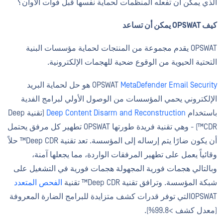
الذي يمكن أن تفعله المنظمات لحماية نفسها قبل فوات الأوان؟
كيف OPSWAT يمكن أن تساعد
OPSWAT يقدم مجموعة من المنتجات لحماية مؤسسات البنية
التحتية الحيوية من الوقوع ضحية للهجمات الإلكترونية.
MetaDefender Email Security
OPSWAT
هو حل لحماية البريد
الإلكتروني يحمي المؤسسات من الوصول الأولي لبرامج الفدية
باستخدام
Deep Content Disarm and Reconstruction
(تقنية Deep
CDR™) - وهي تقنية فريدة طورتها OPSWAT تطهير كل مرفق يحتمل
أن يكون ضارًا يتم إرساله إلى المؤسسة. تعد تقنية Deep CDR™ حلاً
وقائياً يعمل على تطهير المرفقات الواردة، مما يجعلها آمنة،
وبالتالي هجمات فورية المجهولة هجمات فورية في التشغيل على
شبكة المؤسسة. وترافق تقنية Deep CDR™ تقنية
الفحص المتعدد
OPSWATالتي توفر قدرات كشف متزايدة للبرامج الضارة المعروفة
(معدل كشف >99.8%).