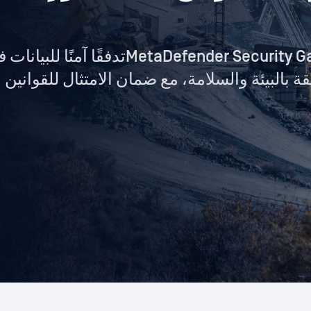
تتيح بوابة الأمان efender Security Gateway™ OPSWAT
قة بالبيئة والسلامة، مع ضمان الامتثال للقوانين