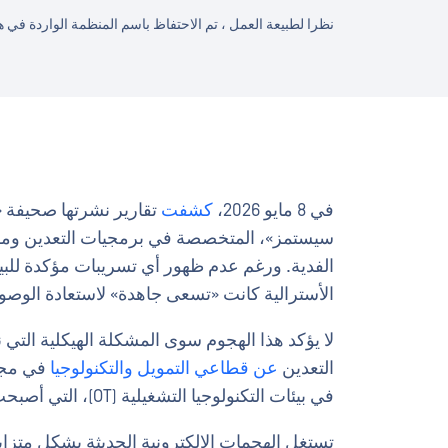
نظرا لطبيعة العمل ، تم الاحتفاظ باسم المنظمة الواردة في 
في 8 مايو 2026،
كشفت
تقارير نشرتها صحيفة «
سيستمز»، المتخصصة في برمجيات التعدين ومق
الفدية. ورغم عدم ظهور أي تسريبات مؤكدة للبي
الأسترالية كانت «تسعى جاهدة» لاستعادة الوصول
لا يؤكد هذا الهجوم سوى المشكلة الهيكلية التي 
التعدين
عن قطاعي التمويل والتكنولوجيا
في مجال
في بيئات التكنولوجيا التشغيلية (OT)، التي أصبحت هدفًا جذابًا لمجموعات برامج الفدية.
تستغل الهجمات الإلكترونية الحديثة بشكل متزايد 