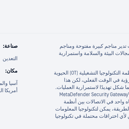
تدير مناجم كبيرة مفتوحة ومناجم
صناعة:
الات البيئة والسلامة واستمرارية
التعدين
مكان:
بحاجة إلى ربط أنظمة التكنولوجيا التشغيلية (OT) الحيوية
(IT) من أجل توفير رؤية في الوقت الفعلي، لكن هذا
آسيا والم
 شكل تهديدًا لاستمرارية العمليات.
أمريكا الل
ل هذه المشكلة، قامت الشركة بتنفيذ حل MetaDefender Security Gateway™
اتجاه واحد في الاتصالات بين أنظمة
نولوجيا المعلومات (IT). وبهذه الطريقة، يمكن لتكنولوجيا المعلومات
 لأي اختراقات محتملة في تكنولوجيا