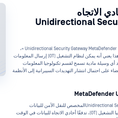
دي الاتجاه
Unidirectional Security
لجأ عميلنا إلىUnidirectional Security Gateway MetaDefender Unidirectional Security Gateway »،
الذي يضمن نقل البيانات دون أي مسار عودة. وهذا يعني أنه يمكن لنظام التشغيل (OT) إرسال المعلومات
معلومات (IT)، ولكن لا توجد أي وسيلة مادية تسمح لقسم تكنولوجيا المعلومات
ضاء على احتمال انتشار التهديدات السيبرانية إلى الأنظمة
MetaDefender U
يفرضUnidirectional Security Gateway MetaDefender OPSWATالمخصص للنقل الآمن للبيانات
التشغيلية بين تكنولوجيا المعلومات (IT) وتكنولوجيا التشغيل (OT)، تدفقًا أحادي الاتجاه للبيانات في الوقت