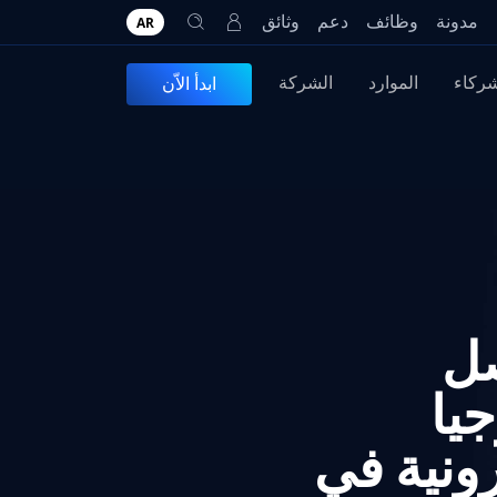
مدونة
وظائف
دعم
وثائق
AR
شركاء
الموارد
الشركة
ابدأ الاّن
صل
وتكنولوجيا
كترونية في