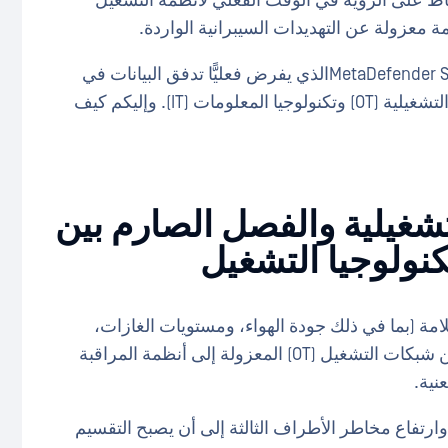
اظ على الرؤية في الوقت الفعلي لأنظمة التشغيل
كان الحل هو منتج MetaDefender Security Gateway™» OPSWATالذي يفرض فعليًّا تدفق البيانات في
اتجاه واحد في الاتصالات بين أنظمة التكنولوجيا التشغيلية (OT) وتكنولوجيا المعلومات (IT). وإليكم كيف
تشغيلية والفصل الصارم بين
كنولوجيا التشغيل
سلامة (بما في ذلك جودة الهواء، ومستويات الغازات،
ومقاييس الاهتزاز، ومؤشرات سلامة العمال) من شبكات التشغيل (OT) المعزولة إلى أنظمة المراقبة
نية.
 وارتفاع مخاطر الأطراف الثالثة إلى أن يصبح التقسيم