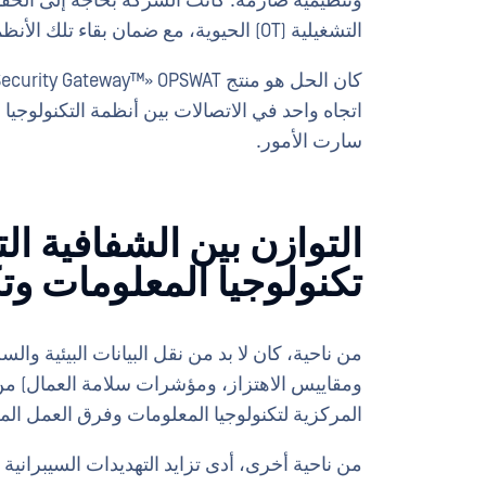
وتنظيمية صارمة. كانت الشركة بحاجة إلى الحف
التشغيلية (OT) الحيوية، مع ضمان بقاء تلك الأنظمة معزولة عن التهديدات السيبرانية الواردة.
سارت الأمور.
التوازن بين الشفافية ال
تكنولوجيا المعلومات وت
من ناحية، كان لا بد من نقل البيانات البيئية وال
المركزية لتكنولوجيا المعلومات وفرق العمل المع
من ناحية أخرى، أدى تزايد التهديدات السيبرانية