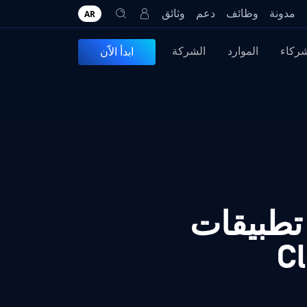
مدونة
وظائف
دعم
وثائق
AR
شركاء
الموارد
الشركة
ابدأ الاّن
مليات تحميل Secure في تطبيقات