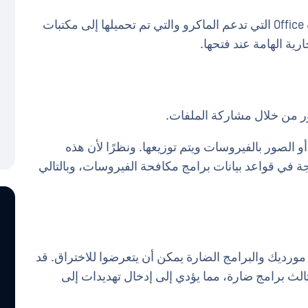
يمكن للأرشيفات المحمية بكلمة مرور أو ملفات Office التي تدعم الماكرو والتي تم تحميلها إلى مكتبات
مكن أن تصاب ملفات PDF أو مستندات Office أو الصور بالفيروسات ويتم توزيعها. ونظرًا لأن هذه
ة في قواعد بيانات برامج مكافحة الفيروسات، وبالتالي
ورديك والبرامج الضارة يمكن أن يتعرضوا للاختراق. قد
لث برامج ضارة، مما يؤدي إلى إدخال تهديدات إلى