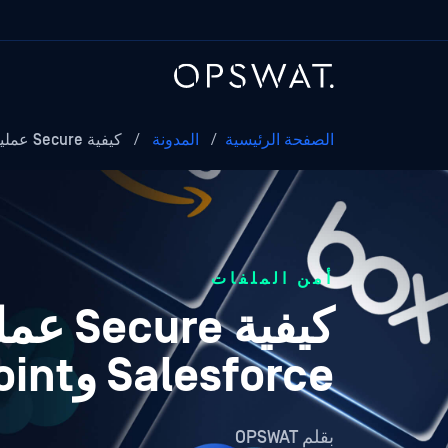
الصفحة الرئيسية
/
المدونة
/
كيفية Secure عمليات تحميل Secure في Salesforce،…
أمن الملفات
Salesforce وSharePoint وتطبيقات Cloud
بقلم
OPSWAT