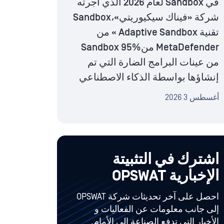
في Sandbox لعام 2026 الذي أجرته
شركة «فيناك سيكيوريتي»،Sandbox
تقنية Adaptive Sandbox » من
MetaDefender منSandbox 95%
من عينات البرامج الضارة التي تم
إنشاؤها بواسطة الذكاء الاصطناعي
أغسطس 3 2026
اشترك في التثبيتة
الإخبارية OPSWAT
احصل على آخر تحديثات شركة OPSWAT
إلى جانب معلومات عن الفعاليات و
الأخبار التي تدفع الصناعة إلى الأمام.