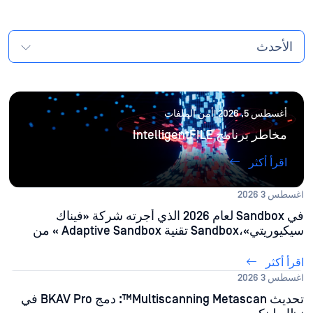
الأحدث
أغسطس 5, 2026 |أمن الملفات
مخاطر برنامج IntelligentFILE
اقرأ أكثر
أغسطس 3 2026
في Sandbox لعام 2026 الذي أجرته شركة «فيناك
سيكيوريتي»،Sandbox تقنية Adaptive Sandbox » من
MetaDefender منSandbox 95% من عينات البرامج
الضارة التي تم إنشاؤها بواسطة الذكاء الاصطناعي
اقرأ أكثر
أغسطس 3 2026
تحديث Multiscanning Metascan™: دمج BKAV Pro في