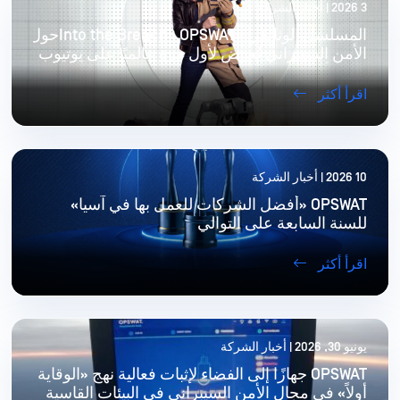
3 2026 | أخبار الشركة
المسلسل الوثائقي «Into the Breach» OPSWATحول
الأمن السيبراني يُعرض لأول مرة عالميًا على يوتيوب
في 8 أغسطس
اقرأ أكثر
10 2026 | أخبار الشركة
OPSWAT «أفضل الشركات للعمل بها في آسيا»
للسنة السابعة على التوالي
اقرأ أكثر
يونيو 30, 2026 | أخبار الشركة
OPSWAT جهازًا إلى الفضاء لإثبات فعالية نهج «الوقاية
أولاً» في مجال الأمن السيبراني في البيئات القاسية