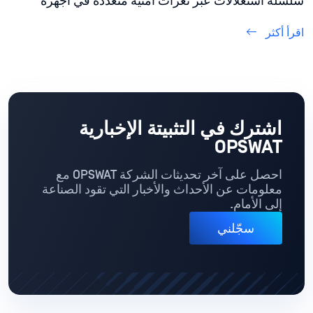
سلسلة استغلالات عبر ثغرات أمنية متعددة في أجهزة
Cisco Catalyst اكتشفتها OPSWAT 515 التابعة OPSWAT
اقرأ أكثر
اشترك في التثبيتة الإخبارية
OPSWAT
احصل على آخر تحديثات الشركة OPSWAT مع
معلومات عن الأحداث والأخبار التي تقود الصناعة
إلى الأمام.
سجّلني