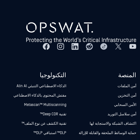
المنصة
التكنولوجيا
أمن الملفات
الذكاء الاصطناعي التنبئي Alin AI
أمن التخزين
مفتش المحتوى بالذكاء الاصطناعي
الأمن السحابي
Metascan™ Multiscanning
أمن سلاسل التوريد
تقنية Deep CDR™
اكتشاف الشبكة والاستجابة لها
تقنية الكشف عن نوع الملف™
حماية الوسائط الملحقة والقابلة للإزالة
DLP™ استباقي DLP™