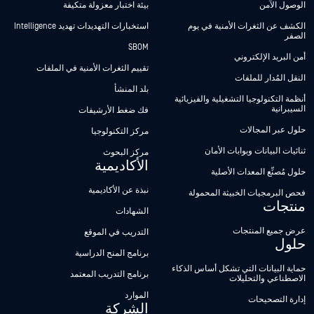
الوصول الآمن
بيئة اختبار معزولة متكيفة
الكشف عن الثغرات الأمنية في يوم
استخبارات التهديدات تهديد Intelligence
الصفر
SBOM
أمن البريد الإلكتروني
تقييم الثغرات الأمنية في الملفات
النقل المُدار للملفات
بلد المنشأ
أنظمة التكنولوجيا التشغيلية والفيزيائية
السيبرانية
فك ضغط الأرشيفات
حلول عبر المجالات
مركز التكنولوجيا
ثنائيات البيانات وبوابات الأمان
مركز البحوث
الأكاديمية
حلول مُصنِّع المعدات الأصلية
نبذة عن الأكاديمية
فحص البرمجيات الخبيثة المحمولة
منتجات
الشهادات
عرض جميع المنتجات
التدريب في الموقع
حلول
برنامج المنح الدراسية
حماية البيانات التي تشكل أساس الذكاء
برنامج التدريب المعتمد
الاصطناعي والتحليلات
الموارد
إدارة التصحيحات
الشركة