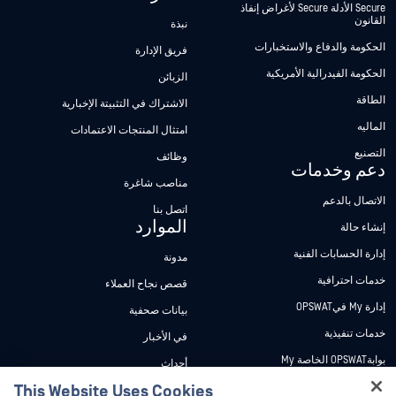
Secure الأدلة Secure لأغراض إنفاذ
القانون
نبذة
الحكومة والدفاع والاستخبارات
فريق الإدارة
الحكومة الفيدرالية الأمريكية
الزبائن
الطاقة
الاشتراك في التثبيتة الإخبارية
الماليه
امتثال المنتجات الاعتمادات
التصنيع
وظائف
دعم وخدمات
مناصب شاغرة
الاتصال بالدعم
اتصل بنا
الموارد
إنشاء حالة
إدارة الحسابات الفنية
مدونة
خدمات احترافية
قصص نجاح العملاء
إدارة My فيOPSWAT
بيانات صحفية
خدمات تنفيذية
في الأخبار
بوابةOPSWAT الخاصة My
أحداث
وثائق تقنية
This Website Uses Cookies
ندوات عبر الإنترنت