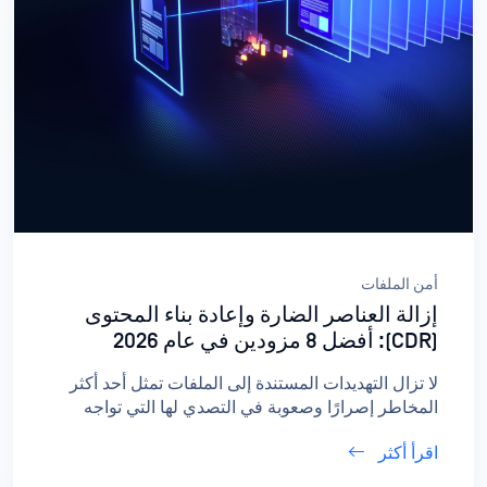
أمن الملفات
إزالة العناصر الضارة وإعادة بناء المحتوى
(CDR): أفضل 8 مزودين في عام 2026
لا تزال التهديدات المستندة إلى الملفات تمثل أحد أكثر
المخاطر إصرارًا وصعوبة في التصدي لها التي تواجه
المؤسسات، بدءًا من استغلالات "اليوم صفر" في
اقرأ أكثر
المستندات وصولاً إلى تهديدات مستمرة متقدمة في
ملفات تبدو آمنة. ومع سعي المؤسسات إلى تأمين كل