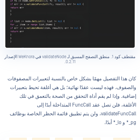
مقتطف كود 1. منطق التصفح المسبق لـ validateNode في WeKnora الإصدار
0.2.11.
كان هذا التفصيل مهمًا بشكل خاص بالنسبة لتعبيرات المصفوفات
والصفوف. فهذه ليست عقدًا نهائية؛ بل هي أغلفة تحيط بتعبيرات
إضافية. وإذا لم يقم أداة التحقق من الصحة بالتعمق في تلك
الأغلفة، فلن تصل عقد FuncCall المتداخلة أبدًا إلى
validateFuncCall، ولن يتم تطبيق قائمة الحظر الخاصة بوظائف
pg_* و lo_* أبدًا.