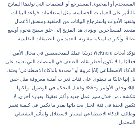
المستخدم أو المحتوى المسترجع أو التعليمات التي تولدها النماذج
بالتأثير على العمليات الحساسة، مثل استعلامات قواعد البيانات
وتنفيذ الأدوات واسترجاع البيانات من الخلفية ومنطق الأعمال
متعدد المستأجرين. ويؤدي هذا المزيج إلى خلق سطح هجوم أوسع
نطاقًا وأكثر ديناميكية مقارنة بالعديد من التطبيقات التقليدية.
تؤكد أبحاث WeKnora درسًا عمليًا للمتخصصين في مجال الأمن:
فغالبًا ما لا تكون أخطر نقاط الضعف في المنصات التي تعتمد على
الذكاء الاصطناعي (AI) غريبة أو "محددة بالذكاء الاصطناعي" بحتة.
بل إنها غالبًا ما تنطوي على فئات ثغرات أمنية معروفة مثل حقن
SQL وحقن الأوامر وSSRF وفشل التحكم في الوصول، ولكنها
تتكشف من خلال سير عمل جديد وأكثر تعقيدًا. بعبارة أخرى، لا
تكمن الجدة في فئة الخلل بحد ذاتها بقدر ما تكمن في كيفية تغيير
وظائف الذكاء الاصطناعي لمسار الاستغلال والتأثير التشغيلي
المحتمل.