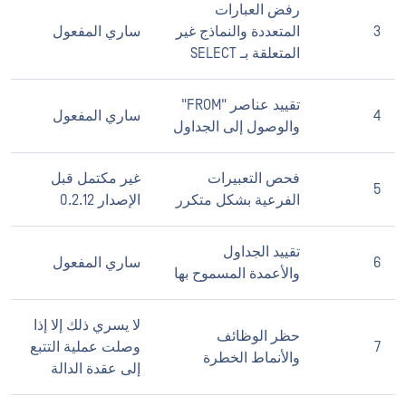
رفض العبارات
3
المتعددة والنماذج غير
ساري المفعول
المتعلقة بـ SELECT
تقييد عناصر "FROM"
4
ساري المفعول
والوصول إلى الجداول
فحص التعبيرات
غير مكتمل قبل
5
الفرعية بشكل متكرر
الإصدار 0.2.12
تقييد الجداول
6
ساري المفعول
والأعمدة المسموح بها
لا يسري ذلك إلا إذا
حظر الوظائف
7
وصلت عملية التتبع
والأنماط الخطرة
إلى عقدة الدالة