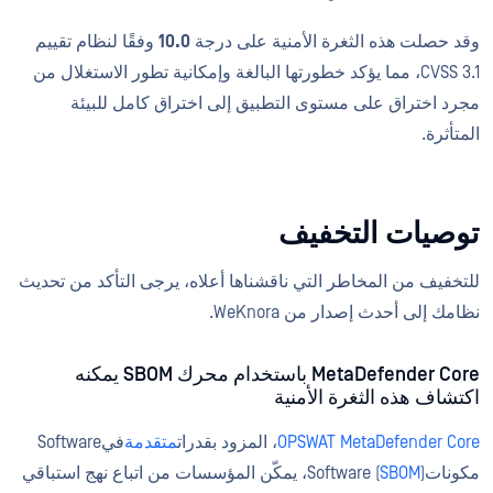
وقد حصلت هذه الثغرة الأمنية على درجة
10.0
وفقًا لنظام تقييم
CVSS 3.1، مما يؤكد خطورتها البالغة وإمكانية تطور الاستغلال من
مجرد اختراق على مستوى التطبيق إلى اختراق كامل للبيئة
المتأثرة.
توصيات التخفيف
للتخفيف من المخاطر التي ناقشناها أعلاه، يرجى التأكد من تحديث
نظامك إلى أحدث إصدار من WeKnora.
MetaDefender Core باستخدام محرك SBOM يمكنه
اكتشاف هذه الثغرة الأمنية
OPSWAT MetaDefender Core
، المزود بقدرات
متقدمة
فيSoftware
مكوناتSoftware (
SBOM
)، يمكّن المؤسسات من اتباع نهج استباقي