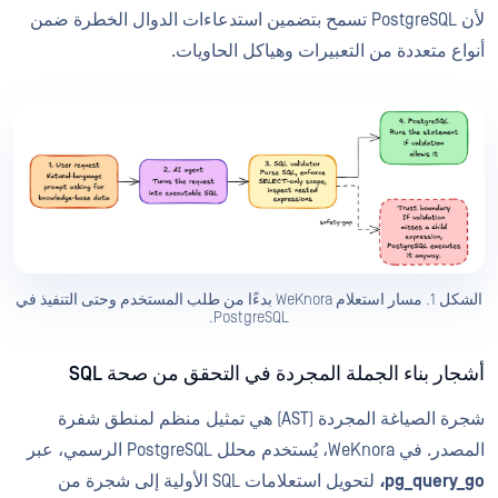
لأن PostgreSQL تسمح بتضمين استدعاءات الدوال الخطرة ضمن
أنواع متعددة من التعبيرات وهياكل الحاويات.
الشكل 1. مسار استعلام WeKnora بدءًا من طلب المستخدم وحتى التنفيذ في
PostgreSQL.
أشجار بناء الجملة المجردة في التحقق من صحة SQL
شجرة الصياغة المجردة (AST) هي تمثيل منظم لمنطق شفرة
المصدر. في WeKnora، يُستخدم محلل PostgreSQL الرسمي، عبر
pg_query_go،
لتحويل استعلامات SQL الأولية إلى شجرة من