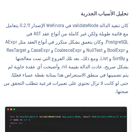
تحليل الأسباب الجذرية
كان تنفيذ الدالة validateNode في WeKnora الإصدار 0.2.11 يتعامل
مع قائمة طويلة ولكن غير كاملة من أنواع عقد AST في
PostgreSQL. وكان يتعمق بشكل متكرر في أنواع العقد مثل AExpr
و BoolExpr و NullTest و CoalesceExpr و CaseExpr و ResTarget
و SortBy و List. ومع ذلك، بعد تلك الفروع التي تمت معالجتها
بشكل صريح، عادت الدالة بقيمة nil. وأصبحت أي عقدة حاوية لم
يتم تضمينها في منطق الاستعراض هذا بمثابة نقطة عمياء فعليًا،
حتى لو كانت لا تزال تحتوي على تعبيرات فرعية تتطلب التحقق من
صحتها.