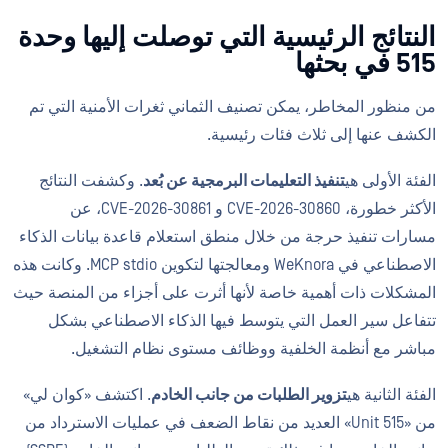
النتائج الرئيسية التي توصلت إليها وحدة
515 في بحثها
من منظور المخاطر، يمكن تصنيف الثماني ثغرات الأمنية التي تم
الكشف عنها إلى ثلاث فئات رئيسية.
الفئة الأولى هي
تنفيذ التعليمات البرمجية عن بُعد
. وكشفت النتائج
الأكثر خطورة، CVE-2026-30860 و CVE-2026-30861، عن
مسارات تنفيذ حرجة من خلال منطق استعلام قاعدة بيانات الذكاء
الاصطناعي في WeKnora ومعالجتها لتكوين MCP stdio. وكانت هذه
المشكلات ذات أهمية خاصة لأنها أثرت على أجزاء من المنصة حيث
تتفاعل سير العمل التي يتوسط فيها الذكاء الاصطناعي بشكل
مباشر مع أنظمة الخلفية ووظائف مستوى نظام التشغيل.
الفئة الثانية هي
تزوير الطلبات من جانب الخادم
. اكتشف «كوان لي»
من «Unit 515» العديد من نقاط الضعف في عمليات الاسترداد من