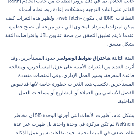
جانب الخادم، بما في ذلك تزوير الطلبات من جانب الخادم (SSRF)
القائم على إعادة التوجيه ومشكلات إعادة ربط نظام أسماء
النطاقات (DNS) في مكون «web_fetch». وتُظهر هذه الثغرات كيف
يمكن لميزات استرداد المحتوى التي تبدو مريحة أن تصبح خطيرة
عندما لا يتم تطبيق التحقق من صحة عناوين URL وافتراضات الثقة
بشكل متسق.
الفئة الثالثة هي
اختراق ضوابط الوصول
عبر حدود المستأجرين. وقد
أثرت العديد من الثغرات الأمنية على عزل المستأجرين، ومعالجة
قاعدة المعرفة، وسير العمل الإداري. وفي المنصات متعددة
المستأجرين، تكتسب هذه الثغرات خطورة خاصة لأنها قد تقوض
الفصل الأساسي بين العملاء أو المشاريع أو مساحات العمل
الداخلية.
بشكل عام، أظهرت الأبحاث التي أجرتها الوحدة 515 أن مخاطر
WeKnora لم تكن مركزة في وحدة واحدة. بل ظهرت عبر عدة
نقاط ضعف في البنية التحتية، حيث تفاعلت سير عمل الذكاء