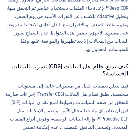
Multiscanning محركات متعددة لمكافحة البرامج الضارة، وتقنية
Deep CDR™ لإعادة بناء الملفات باستخدام عناصر تم التحقق منها،
وتحليل Adaptive للكشف عن الثغرات الأمنية في يوم الصفر،
وتقييم نقاط الضعف. وبالاقتران مع النقل أحادي الاتجاه المفروض
على مستوى الأجهزة، تضمن هذه الضوابط عدم السماح بعبور
البيانات بين المجالات إلا بعد تطهيرها والموافقة عليها وفقًا
للسياسات المعمول بها.
كيف يمنع نظام نقل البيانات (CDS) تسرب البيانات
الحساسة؟
فيما يتعلق بعمليات النقل من مستويات عالية إلى مستويات
منخفضة، يطبق نظام نقل البيانات (Transfer CDS) إجراءات صارمة
للتحقق من صحة السياسات وضوابط لمنع فقدان البيانات (DLP)
قبل أن تغادر أي بيانات المجال الآمن. وتضمن الإمكانات مثل
Proactive DLP™، وإزالة البيانات الوصفية، وفرض أنواع الملفات
المحددة، وتسجيل التدقيق التفصيلي، عدم إمكانية تصدير