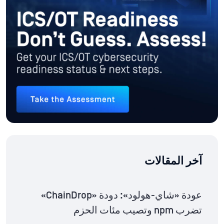
آخر المقالات
عودة «شاي-هولود»: دودة «ChainDrop»
تضرب npm وتصيب مئات الحزم