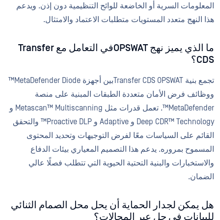
المعلومات السرية أو الخاضعة للوائح التنظيمية دون إذن. ويدعم
هذا النهج متعدد المستويات متطلبات الاعتماد والامتثال.
ما الذي يميز نهج OPSWATفي التعامل مع Transfer
CDS؟
تجمع بنية Transfer CDS OPSWATبين أجهزة MetaDefender Diode™
ووظائف فرض الأمان متعددة الطبقات المبنية على منصة
MetaDefender™. تعمل قدرات مثل Metascan™ Multiscanning و
Deep CDR™ Technology و Adaptive و Proactive DLP™ والتحقق
القائم على السياسات معًا لفرض التوجيهات وتحديد المحتوى
المسموح بمروره. يدعم هذا التصميم المعياري بيئات الدفاع
والاستخبارات والبنية التحتية الحيوية التي تتطلب فصلًا عالي
الضمان.
هل يمكن لجدار الحماية أن يحل محل الصمام الثنائي
للبيانات في حل عبر المجالات؟