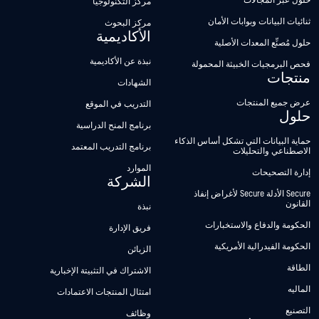
حلول عبر المجالات
مركز التكنولوجيا
ثنائيات البيانات وبوابات الأمان
مركز البحوث
الأكاديمية
حلول مُصنِّع المعدات الأصلية
نبذة عن الأكاديمية
فحص البرمجيات الخبيثة المحمولة
منتجات
الشهادات
عرض جميع المنتجات
التدريب في الموقع
حلول
برنامج المنح الدراسية
حماية البيانات التي تشكل أساس الذكاء
برنامج التدريب المعتمد
الاصطناعي والتحليلات
الموارد
إدارة التصحيحات
الشركة
Secure الأدلة Secure لأغراض إنفاذ
القانون
نبذة
الحكومة والدفاع والاستخبارات
فريق الإدارة
الحكومة الفيدرالية الأمريكية
الزبائن
الطاقة
الاشتراك في التثبيتة الإخبارية
الماليه
امتثال المنتجات الاعتمادات
التصنيع
وظائف