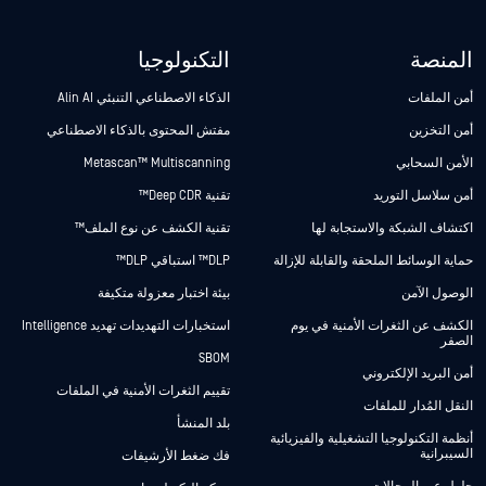
المنصة
التكنولوجيا
أمن الملفات
الذكاء الاصطناعي التنبئي Alin AI
أمن التخزين
مفتش المحتوى بالذكاء الاصطناعي
الأمن السحابي
Metascan™ Multiscanning
أمن سلاسل التوريد
تقنية Deep CDR™
اكتشاف الشبكة والاستجابة لها
تقنية الكشف عن نوع الملف™
حماية الوسائط الملحقة والقابلة للإزالة
DLP™ استباقي DLP™
الوصول الآمن
بيئة اختبار معزولة متكيفة
الكشف عن الثغرات الأمنية في يوم
استخبارات التهديدات تهديد Intelligence
الصفر
SBOM
أمن البريد الإلكتروني
تقييم الثغرات الأمنية في الملفات
النقل المُدار للملفات
بلد المنشأ
أنظمة التكنولوجيا التشغيلية والفيزيائية
السيبرانية
فك ضغط الأرشيفات