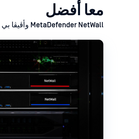
معا أفضل
MetaDefender NetWall وأڤيڤا بي