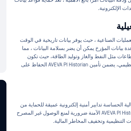
ودقة البيانات أمرا بالغ الأهمية ، تعد حماية قواعد بيانات
ت الإلكترونية.
لعديد من العمليات الصناعية ، حيث يوفر بيانات تاريخية في الوقت
ة بيانات المؤرخ يمكن أن يضر بسلامة البيانات ، مما
اعات مثل النفط والغاز وتوليد الطاقة، حيث تكون
البيانات الدقيقة أمرا حيويا للسلامة والامتثال التنظيمي، يضمن تأمين AVEVA PI Historian الحفاظ على
ية الحساسة تدابير أمنية إلكترونية عميقة للحماية من
خروقات البيانات والاحتيال المالي. تعد بيئة AVEVA PI Historian الآمنة ضرورية لمنع الوصول غير المصرح
بات التنظيمية وتخفيف المخاطر المالية.