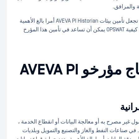
ة والمرافق.
في هذه المدونة ، دعنا نستكشف خمسة أسباب تجعل تأمين بيئات AVEVA PI Historian أمرا بالغ الأهمية
لاستمرارية البنية التحتية وسلامتها ، واستكشاف كيفية OPSWAT يمكن أن تساعد في تأمين هذا المؤرخ
5 أسباب لماذا يحتاج مؤرخو AVEVA PI
AVEV المخترق إلى وصول غير مصرح به أو معالجة البيانات أو انقطاع الخدمة ،
في صناعات النفط والغاز والتصنيع والتمويل وبلديات