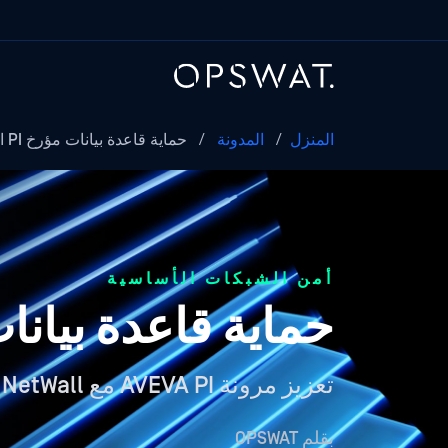
المنزل
/
المدونة
/
حماية قاعدة بيانات مؤرخ PI المتقدمة
أمن الشبكات الأساسية
حماية قاعدة بيانات مؤرخ 
تعزيز مرونة AVEVA PI مع MetaDefender NetWall
بقلم
OPSWAT