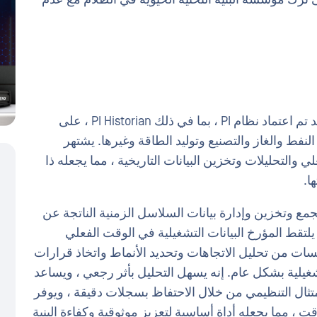
هي مزود معروف للبرامج الصناعية ، وقد تم اعتماد نظام PI ، بما في ذلك PI Historian ، على
فط والغاز والتصنيع وتوليد الطاقة وغيرها. يشتهر
ي والتحليلات وتخزين البيانات التاريخية ، مما يجعله ذا
ا.
كعنصر حاسم لجمع وتخزين وإدارة بيانات السلاسل الزمنية الناتجة عن
يلتقط المؤرخ البيانات التشغيلية في الوقت الفعلي
ات من تحليل الاتجاهات وتحديد الأنماط واتخاذ قرارات
شغيلية بشكل عام. إنه يسهل التحليل بأثر رجعي ، ويساعد
ثال التنظيمي من خلال الاحتفاظ بسجلات دقيقة ، ويوفر
 ، مما يجعله أداة أساسية لتعزيز موثوقية وكفاءة البنية