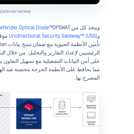
MetaDefender NetWall مبين في عامل 
ويتخذ كل من
OPSWATالصمام الثنائي للبيانات منOPSWAT)
efender Optical Diode™
وUnidirectional Security Gateway™ (USG)
موقفً
الرئيسيين لإعداد التقارير والتحليل. من خلال التك
على أمن البيانات التشغيلية مع تسهيل التعاون بي
مما يحافظ على الأنظمة الحرجة محصنة ضد الهج
المصرح بها.