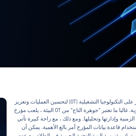
تعتمد البنية التحتية الحيوية في العالم بشكل كبير على التكنولوجيا التشغيلية (OT) لتحسين العمليات وتعزيز
الكفاءة وضمان الأداء السلس للبنية التحتية الحيوية. غالبا ما تعتبر "جوهرة التاج" من OT البيئة ، يلعب مؤرخ
سل الزمنية وإدارتها وتحليلها. ومع ذلك ، مع راحة كبيرة تأتي
دام قاعدة بيانات المؤرخ أمر بالغ الأهمية. يمكن أن
الهجوم الإلكتروني الناجح على مؤرخ PI إلى ترك مؤسسة البنية التحتية الحيوية في الظلام مع عدم