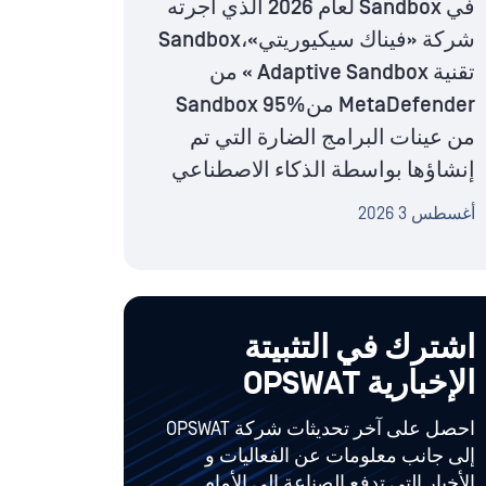
في Sandbox لعام 2026 الذي أجرته
شركة «فيناك سيكيوريتي»،Sandbox
تقنية Adaptive Sandbox » من
MetaDefender منSandbox 95%
من عينات البرامج الضارة التي تم
إنشاؤها بواسطة الذكاء الاصطناعي
أغسطس 3 2026
اشترك في التثبيتة
الإخبارية OPSWAT
احصل على آخر تحديثات شركة OPSWAT
إلى جانب معلومات عن الفعاليات و
الأخبار التي تدفع الصناعة إلى الأمام.