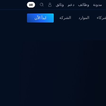
مدونة
وظائف
دعم
وثائق
AR
شركاء
الموارد
الشركة
ابدأ الاّن