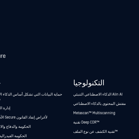
التكنولوجيا
ح
الذكاء الاصطناعي التنبئي Alin AI
حماية البيانات التي تشكل أساس الذكاء 
و
مفتش المحتوى بالذكاء الاصطناعي
إدارة ا
Metascan™ Multiscanning
Secure الأدلة Secure لأغراض إنفاذ القانون
تقنية Deep CDR™
الحكومة والدفاع وال
تقنية الكشف عن نوع الملف™
الحكومة الفيدرالية