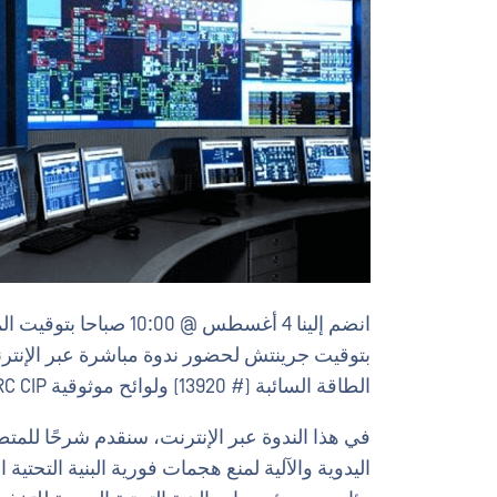
بتوقيت جرينتش لحضور ندوة مباشرة عبر الإنترنت
الطاقة السائبة (# 13920) ولوائح موثوقية NERC CIP الجديدة التي تدخل حيز التنفيذ في 1 أكتوبر 2020.
في هذا الندوة عبر الإنترنت، سنقدم شرحًا للمتط