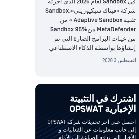
في Sandbox لعام 2026 الذي أجرته
شركة «فيناك سيكيوريتي»،Sandbox
تقنية Adaptive Sandbox » من
MetaDefender منSandbox 95%
من عينات البرامج الضارة التي تم
إنشاؤها بواسطة الذكاء الاصطناعي
أغسطس 3 2026
اشترك في التثبيتة
الإخبارية OPSWAT
احصل على آخر تحديثات شركة OPSWAT
إلى جانب معلومات عن الفعاليات و
الأخبار التي تدفع الصناعة إلى الأمام.