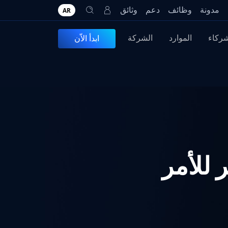
مدونة
وظائف
دعم
وثائق
AR
شركاء
الموارد
الشركة
ابدأ الاّن
تحضير للأمر