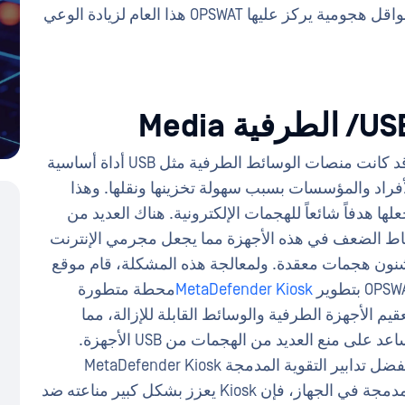
البيئات الأكثر أهمية في العالم. وفيما يلي أربعة نواقل هجومية يركز عليها OPSWAT هذا العام لزيادة الوعي
 الطرفية Media
وقد كانت منصات الوسائط الطرفية مثل USB أداة أساسية
أفراد والمؤسسات بسبب سهولة تخزينها ونقلها. وهذا
علها هدفاً شائعاً للهجمات الإلكترونية. هناك العديد من
اط الضعف في هذه الأجهزة مما يجعل مجرمي الإنترنت
نون هجمات معقدة. ولمعالجة هذه المشكلة، قام موقع
OP بتطوير
MetaDefender Kiosk
محطة متطورة
عقيم الأجهزة الطرفية والوسائط القابلة للإزالة، مما
يساعد على منع العديد من الهجمات من USB الأجهزة.
وبفضل تدابير التقوية المدمجة MetaDefender Kiosk
المدمجة في الجهاز، فإن Kiosk يعزز بشكل كبير مناعته ضد