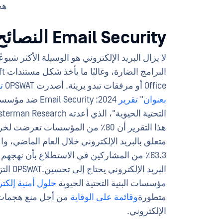
هجم
Email Security النصائح
لا يزال البريد الإلكتروني هو الوسيلة الأكثر شيوعً
البرامج 
Office أو مرفقات تبدو بريئة. أصدرت OPSWAT
ت
بعنوان
"
تقرير
2024: Email Security 
هذا التقرير أن 80٪ من المؤسسات تعرضت 
متعلق بالبريد الإلكتروني خلال العام الماضي، و
63.3٪ من المشاركين في الاستطلاع بأن نهجهم
البريد الإلكتر
مؤسسات البنية التحتية الحيوية
حلول أمنية إلكتر
متطورة
وقائمة على الوقاية
من أجل منع هجمات 
الإلكتروني.