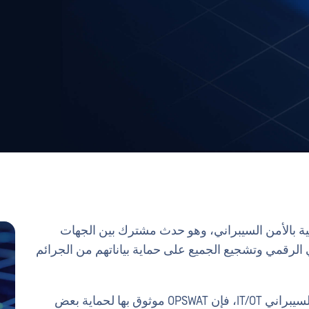
لتوعية بالأمن السيبراني، وهو حدث مشترك بين الجهات
ي الرقمي وتشجيع الجميع على حماية بياناتهم من الجرائم
وباعتبارها شركة عالمية رائدة في مجال الأمن السيبراني IT/OT، فإن OPSWAT موثوق بها لحماية بعض