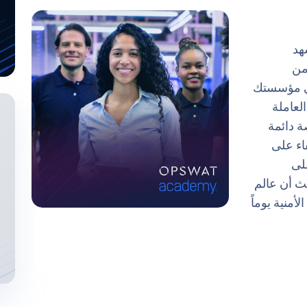
هد
من
حمي مؤسستك
لعاملة
ة هي منصة دائمة
اء على
لى
ث أن عالم
أمنية يوماً