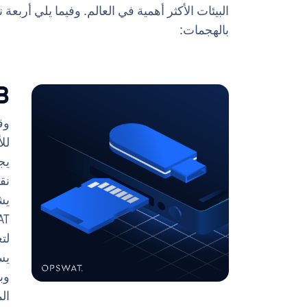
بالهجمات:
USB/
لل
يج
نق
يش
SWAT
لت