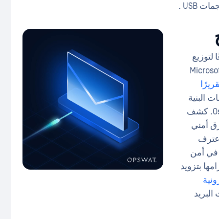
ات USB .
ا لتوزيع
الضارة، وغالبًا ما يأخذ شكل مستندات Microsoft
قريرًا
ضد مؤسسات البنية
التحتية الحيوية"، الذي أعدته Osterman Research. كشف
لخرق أمني
اعترف
 في أمن
وني يحتاج إلى تحسين.OPSWAT التزامها بتزويد
ونية
البريد