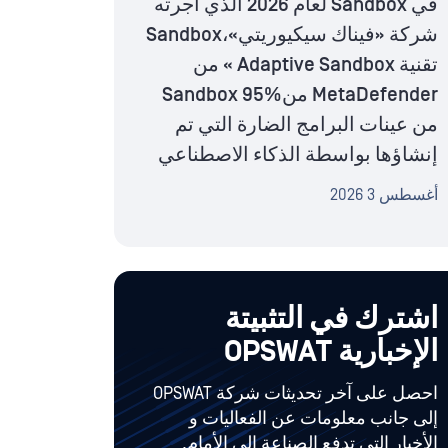
في Sandbox لعام 2026 الذي أجرته
شركة «فيناك سيكيوريتي»،Sandbox
تقنية Adaptive Sandbox » من
MetaDefender منSandbox 95%
من عينات البرامج الضارة التي تم
إنشاؤها بواسطة الذكاء الاصطناعي
أغسطس 3 2026
اشترك في التثبيتة
الإخبارية OPSWAT
احصل على آخر تحديثات شركة OPSWAT
إلى جانب معلومات عن الفعاليات و
الأخبار التي تدفع الصناعة إلى الأمام.