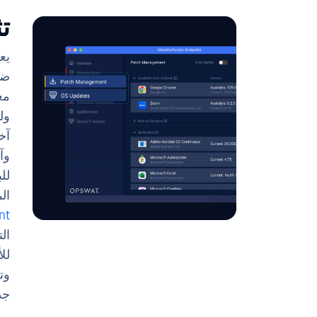
ت
يع
ضر
مع
ول
آخ
وآ
لل
ال
nt
ال
لل
وت
جد