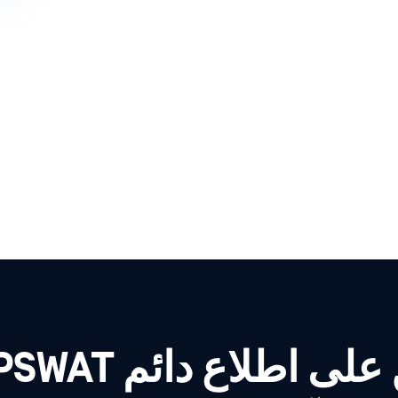
لى اطلاع دائم OPSWAT!