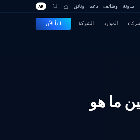
مدونة
وظائف
دعم
وثائق
AR
شركاء
الموارد
الشركة
ابدأ الاّن
ين ما هو