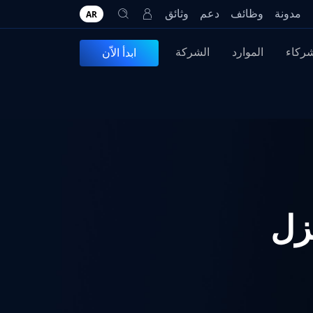
مدونة
وظائف
دعم
وثائق
AR
شركاء
الموارد
الشركة
ابدأ الاّن
زل