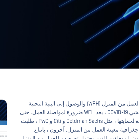
قبل عقد من الزمان ، كان من غير الوارد تماما. العمل من المنزل (WFH) والوصول إلى البنية التحتية
الحيوية؟ لم يكن ذلك ليحدث. ولكن في خضم تفشي COVID-19 ، يعد WFH ضرورة لمواصلة العمل. حتى
أكبر الشركات ، وكثير منها لديه بيانات قيمة للغاية لحمايتها ، مثل Goldman Sachs و Citi و PwC ، طلبت
افية معينة العمل من المنزل. آخرون ، باتباع
ن للموظفين الذين يحتمل تعرضهم للعمل من المنزل.