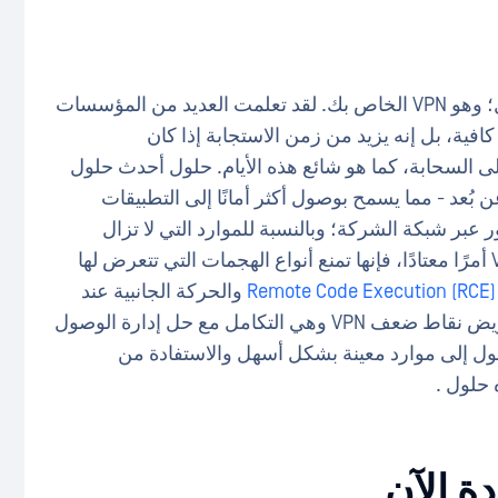
قد تفكر في أنك تمتلك بالفعل حلاً من هذا القبيل؛ وهو VPN الخاص بك. لقد تعلمت العديد من المؤسسات
ي لا يوفر حماية كافية، بل إنه يزيد من زمن الاستجابة إذا كان
السحابة، كما هو شائع هذه الأيام. حلول أحدث حلول
اية الوصول عن بُعد - مما يسمح بوصول أكثر أمانًا إلى التطبيقات
عبر شبكة الشركة؛ وبالنسبة للموارد التي لا تزال
موجودة في الموقع حيث يكون الوصول عبر VPN أمرًا معتادًا، فإنها تمنع أنواع الهجمات التي تتعرض لها
والحركة الجانبية عند
التعرض للاختراق. هناك طريقة أخرى مهمة لتعويض نقاط ضعف VPN وهي التكامل مع حل إدارة الوصول
وصول إلى موارد معينة بشكل أسهل والاستفادة من
دة الآن