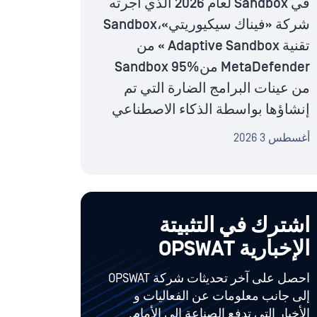
في Sandbox لعام 2026 الذي أجرته
شركة «فيناك سيكيوريتي»،Sandbox
تقنية Adaptive Sandbox » من
MetaDefender منSandbox 95%
من عينات البرامج الضارة التي تم
إنشاؤها بواسطة الذكاء الاصطناعي
أغسطس 3 2026
اشترك في التثبيتة
الإخبارية OPSWAT
احصل على آخر تحديثات شركة OPSWAT
إلى جانب معلومات عن الفعاليات و
الأخبار التي تدفع الصناعة إلى الأمام.