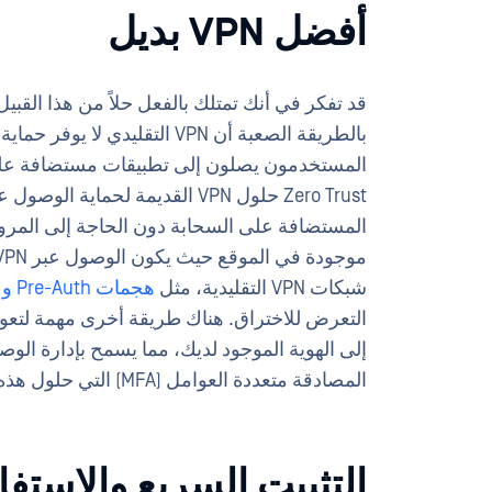
أفضل VPN بديل
بالطريقة الصعبة أن VPN التقليد
المستخدمون يصلون إلى تطبيقات مستضافة على 
Zero Trust حلول VPN القديمة لحم
المستضافة على السحابة دون الحاجة إلى المرور 
شبكات VPN التقليدية، مثل
هجمات Pre-Auth و Remote Code Execution (RCE)
إلى الهوية الموجود لديك، مما يسمح بإدارة ال
المصادقة متعددة العوامل (MFA) التي حلول هذه حلول .
التثبيت السريع والاستفا