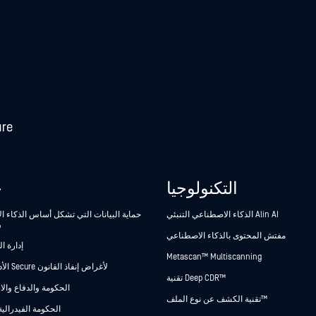
التكنولوجيا
ح
الذكاء الاصطناعي التنبئي Alin AI
حماية البيانات التي تشكل أساس الذكاء 
و
مفتش المحتوى بالذكاء الاصطناعي
إدارة ا
Metascan™ Multiscanning
Secure الأدلة Secure لأغراض إنفاذ القانون
تقنية Deep CDR™
الحكومة والدفاع وال
تقنية الكشف عن نوع الملف™
الحكومة الفيدرالية