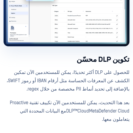
تكوين DLP محسّن
للحصول على DLP أكثر تحديدًا، يمكن للمستخدمين الآن تمكين
الكشف عن المعرفات الحساسة مثل أرقام IBAN أو رموز SWIFT،
بالإضافة إلى تحديد أنماط PII مخصصة من خلال regex.
بعد هذا التحديث، يمكن للمستخدمين الآن تكييف تقنية Proactive
DLP™CloudMetaDefender Cloudمع البيانات المحددة التي
يتعاملون معها.