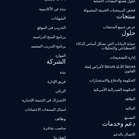
حلول مُصنِّع المعدات الأصلية
نبذة عن الأكاديمية
فحص البرمجيات الخبيثة المحمولة
منتجات
الشهادات
عرض جميع المنتجات
التدريب في الموقع
حلول
برنامج المنح الدراسية
حماية البيانات التي تشكل أساس الذكاء
برنامج التدريب المعتمد
الاصطناعي والتحليلات
الموارد
إدارة التصحيحات
الشركة
Secure الأدلة Secure لأغراض إنفاذ
القانون
نبذة
الحكومة والدفاع والاستخبارات
فريق الإدارة
الحكومة الفيدرالية الأمريكية
الزبائن
الطاقة
الاشتراك في التثبيتة الإخبارية
الماليه
امتثال المنتجات الاعتمادات
التصنيع
وظائف
دعم وخدمات
مناصب شاغرة
الاتصال بالدعم
اتصل بنا