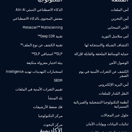
أمن الملفات
الذكاء الاصطناعي التنبئي Alin AI
أمن التخزين
مفتش المحتوى بالذكاء الاصطناعي
الأمن السحابي
Metascan™ Multiscanning
أمن سلاسل التوريد
تقنية Deep CDR™
اكتشاف الشبكة والاستجابة لها
تقنية الكشف عن نوع الملف™
حماية الوسائط الملحقة والقابلة للإزالة
DLP™ استباقي DLP™
الوصول الآمن
بيئة اختبار معزولة متكيفة
الكشف عن الثغرات الأمنية في يوم
استخبارات التهديدات تهديد Intelligence
الصفر
SBOM
أمن البريد الإلكتروني
تقييم الثغرات الأمنية في الملفات
النقل المُدار للملفات
بلد المنشأ
أنظمة التكنولوجيا التشغيلية والفيزيائية
السيبرانية
فك ضغط الأرشيفات
حلول عبر المجالات
مركز التكنولوجيا
ثنائيات البيانات وبوابات الأمان
مركز البحوث
الأكاديمية