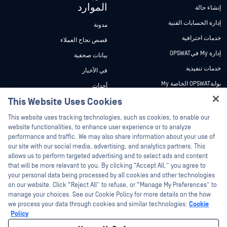
الموارد
إنشاء حالة
إدارة الحسابات الفنية
مدونة
خدمات احترافية
قصص نجاح العملاء
إدارة My فيOPSWAT
بيانات صحفية
خدمات تنفيذية
في الأخبار
بوابةOPSWAT الخاصة My
أحداث
وثائق تقنية
This Website Uses Cookies
ندوات عبر الإنترنت
Hey there!
دورات تدريبية
أوراق البيانات
This website uses tracking technologies, such as cookies, to enable our
I'm Ozzy, your OPSWAT virtual assistant.
website functionalities, to enhance user experience or to analyze
برنامج الثغرات الأمنية
مستندات تقنية
How can I help you secure what's critical
performance and traffic. We may also share information about your use of
الشركاء
today?
our site with our social media, advertising, and analytics partners. This
أدوات مجانية
allows us to perform targeted advertising and to select ads and content
شهادات
that will be more relevant to you. By clicking “Accept All,” you agree to
شركاء التكنولوجيا
your personal data being processed by all cookies and other technologies
on our website. Click “Reject All” to refuse, or “Manage My Preferences” to
برنامج شركاء القنوات
manage your choices. See our Cookie Policy for more details on the how
we process your data through cookies and similar technologies:
Cookie
©2026 OPSWAT . جميع الحقوق محفوظة. OPSWAT و MetaDefender و Metascan و
Policy
MetaAccess OPSWAT و Trust no File. Trust No Device. و OPSWAT و Protecting the
World's Critical Infrastructure و Deep CDR™ Technology و InQuest وشعار InQuest و