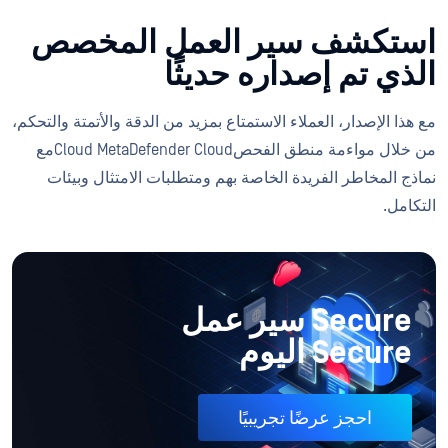
استكشف سير العمل المخصص
الذي تم إصداره حديثًا
مع هذا الإصدار، العملاء الاستمتاع بمزيد من الدقة والأتمتة والتحكم،
من خلال مواءمة منطق الفحصCloud MetaDefender Cloudمع
نماذج المخاطر الفريدة الخاصة بهم ومتطلبات الامتثال وبيئات
التكامل.
Secure سير عمل
Secure اليوم
احجز عرضًا تجريبيًا