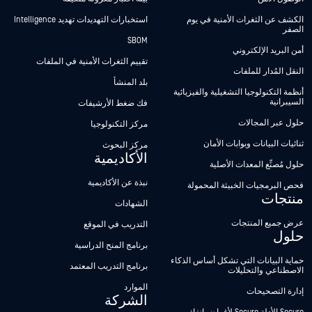
الكشف عن الثغرات الأمنية في يوم
استخبارات التهديدات تهديد Intelligence
الصفر
SBOM
أمن البريد الإلكتروني
تقييم الثغرات الأمنية في الملفات
النقل المُدار للملفات
بلد المنشأ
أنظمة التكنولوجيا التشغيلية والفيزيائية
السيبرانية
فك ضغط الأرشيفات
حلول عبر المجالات
مركز التكنولوجيا
ثنائيات البيانات وبوابات الأمان
مركز البحوث
الأكاديمية
حلول مُصنِّع المعدات الأصلية
نبذة عن الأكاديمية
فحص البرمجيات الخبيثة المحمولة
منتجات
الشهادات
عرض جميع المنتجات
التدريب في الموقع
حلول
برنامج المنح الدراسية
حماية البيانات التي تشكل أساس الذكاء
برنامج التدريب المعتمد
الاصطناعي والتحليلات
الموارد
إدارة التصحيحات
الشركة