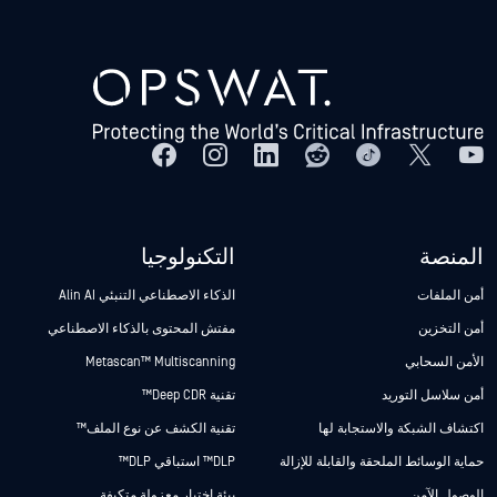
المنصة
التكنولوجيا
أمن الملفات
الذكاء الاصطناعي التنبئي Alin AI
أمن التخزين
مفتش المحتوى بالذكاء الاصطناعي
الأمن السحابي
Metascan™ Multiscanning
أمن سلاسل التوريد
تقنية Deep CDR™
اكتشاف الشبكة والاستجابة لها
تقنية الكشف عن نوع الملف™
حماية الوسائط الملحقة والقابلة للإزالة
DLP™ استباقي DLP™
الوصول الآمن
بيئة اختبار معزولة متكيفة