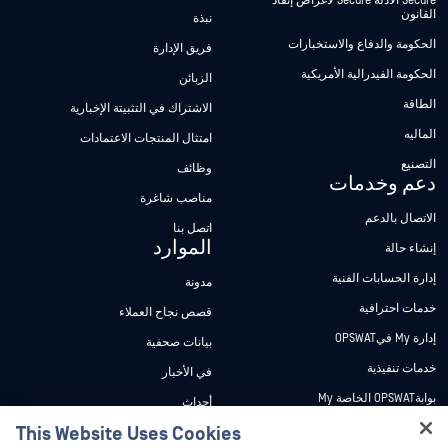
Secure الأدلة Secure لأغراض إنفاذ
القانون
نبذة
الحكومة والدفاع والاستخبارات
فريق الإدارة
الحكومة الفيدرالية الأمريكية
الزبائن
الطاقة
الاشتراك في التثبيتة الإخبارية
الماليه
امتثال المنتجات الاعتمادات
التصنيع
وظائف
دعم وخدمات
مناصب شاغرة
الاتصال بالدعم
اتصل بنا
الموارد
إنشاء حالة
إدارة الحسابات الفنية
مدونة
خدمات احترافية
قصص نجاح العملاء
إدارة My فيOPSWAT
بيانات صحفية
خدمات تنفيذية
في الأخبار
بوابةOPSWAT الخاصة My
أحداث
وثائق تقنية
This Website Uses Cookies
ندوات عبر الإنترنت