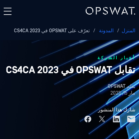
المنزل
/
المدونة
/
تعرّف على OPSWAT في CS4CA 2023
أخبار الشركة
تقابل OPSWAT في CS4CA 2023
بقلم
OPSWAT
مار 15, 2023
شارك هذا المنشور