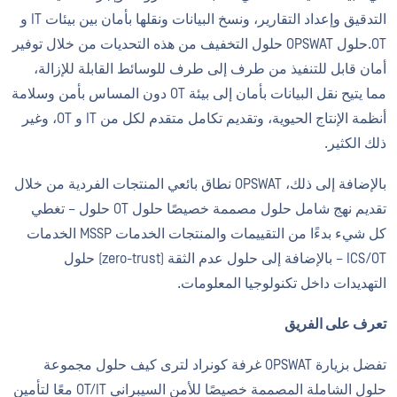
التدقيق وإعداد التقارير، ونسخ البيانات ونقلها بأمان بين بيئات IT و
OT.حلول OPSWAT حلول التخفيف من هذه التحديات من خلال توفير
أمان قابل للتنفيذ من طرف إلى طرف للوسائط القابلة للإزالة،
مما يتيح نقل البيانات بأمان إلى بيئة OT دون المساس بأمن وسلامة
أنظمة الإنتاج الحيوية، وتقديم تكامل متقدم لكل من IT و OT، وغير
ذلك الكثير.
بالإضافة إلى ذلك، OPSWAT نطاق بائعي المنتجات الفردية من خلال
تقديم نهج شامل حلول مصممة خصيصًا حلول OT حلول – تغطي
كل شيء بدءًا من التقييمات والمنتجات الخدمات MSSP الخدمات
ICS/OT – بالإضافة إلى حلول عدم الثقة (zero-trust) حلول
التهديدات داخل تكنولوجيا المعلومات.
تعرف على الفريق
تفضل بزيارة OPSWAT غرفة كونراد لترى كيف حلول مجموعة
حلول الشاملة المصممة خصيصًا للأمن السيبراني OT/IT معًا لتأمين