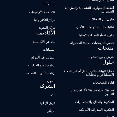
النقل المُدار للملفات
بلد المنشأ
أنظمة التكنولوجيا التشغيلية والفيزيائية
السيبرانية
فك ضغط الأرشيفات
حلول عبر المجالات
مركز التكنولوجيا
ثنائيات البيانات وبوابات الأمان
مركز البحوث
الأكاديمية
حلول مُصنِّع المعدات الأصلية
نبذة عن الأكاديمية
فحص البرمجيات الخبيثة المحمولة
منتجات
الشهادات
عرض جميع المنتجات
التدريب في الموقع
حلول
برنامج المنح الدراسية
حماية البيانات التي تشكل أساس الذكاء
برنامج التدريب المعتمد
الاصطناعي والتحليلات
الموارد
إدارة التصحيحات
الشركة
Secure الأدلة Secure لأغراض إنفاذ
القانون
نبذة
الحكومة والدفاع والاستخبارات
فريق الإدارة
الحكومة الفيدرالية الأمريكية
الزبائن