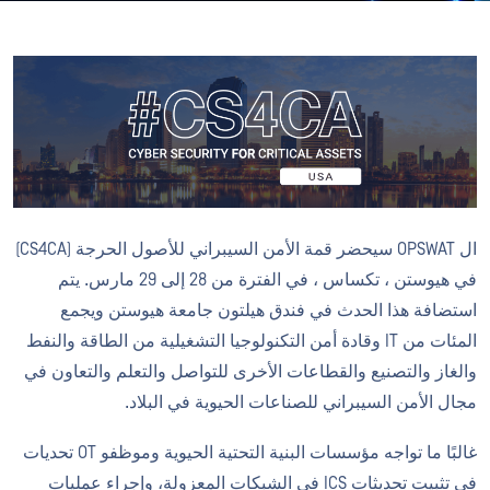
ال OPSWAT سيحضر قمة الأمن السيبراني للأصول الحرجة (CS4CA)
في هيوستن ، تكساس ، في الفترة من 28 إلى 29 مارس. يتم
استضافة هذا الحدث في فندق هيلتون جامعة هيوستن ويجمع
المئات من IT وقادة أمن التكنولوجيا التشغيلية من الطاقة والنفط
والغاز والتصنيع والقطاعات الأخرى للتواصل والتعلم والتعاون في
مجال الأمن السيبراني للصناعات الحيوية في البلاد.
غالبًا ما تواجه مؤسسات البنية التحتية الحيوية وموظفو OT تحديات
في تثبيت تحديثات ICS في الشبكات المعزولة، وإجراء عمليات