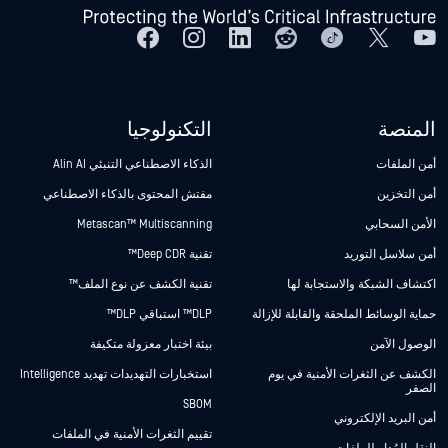
المنصة
التكنولوجيا
أمن الملفات
الذكاء الاصطناعي التنبئي Alin AI
أمن التخزين
مفتش المحتوى بالذكاء الاصطناعي
الأمن السحابي
Metascan™ Multiscanning
أمن سلاسل التوريد
تقنية Deep CDR™
اكتشاف الشبكة والاستجابة لها
تقنية الكشف عن نوع الملف™
حماية الوسائط الملحقة والقابلة للإزالة
DLP™ استباقي DLP™
الوصول الآمن
بيئة اختبار معزولة متكيفة
الكشف عن الثغرات الأمنية في يوم
استخبارات التهديدات تهديد Intelligence
الصفر
SBOM
أمن البريد الإلكتروني
تقييم الثغرات الأمنية في الملفات