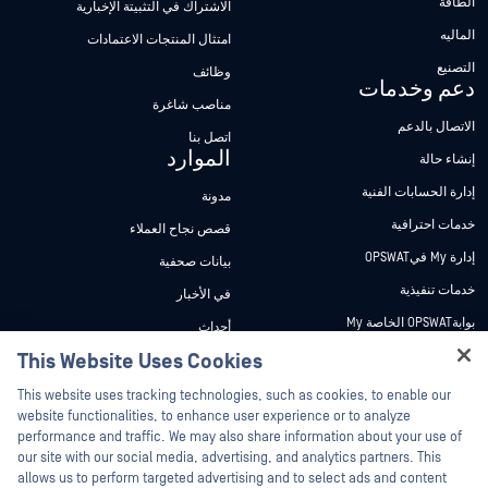
الطاقة
الاشتراك في التثبيتة الإخبارية
الماليه
امتثال المنتجات الاعتمادات
التصنيع
وظائف
دعم وخدمات
مناصب شاغرة
الاتصال بالدعم
اتصل بنا
الموارد
إنشاء حالة
إدارة الحسابات الفنية
مدونة
خدمات احترافية
قصص نجاح العملاء
إدارة My فيOPSWAT
بيانات صحفية
خدمات تنفيذية
في الأخبار
بوابةOPSWAT الخاصة My
أحداث
وثائق تقنية
This Website Uses Cookies
ندوات عبر الإنترنت
Hey there!
دورات تدريبية
أوراق البيانات
This website uses tracking technologies, such as cookies, to enable our
I'm Ozzy, your OPSWAT virtual assistant.
website functionalities, to enhance user experience or to analyze
برنامج الثغرات الأمنية
مستندات تقنية
How can I help you secure what's critical
performance and traffic. We may also share information about your use of
الشركاء
today?
our site with our social media, advertising, and analytics partners. This
أدوات مجانية
allows us to perform targeted advertising and to select ads and content
شهادات