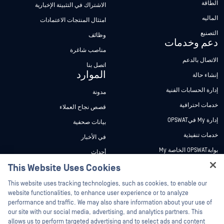
الطاقة
الاشتراك في التثبيتة الإخبارية
الماليه
امتثال المنتجات الاعتمادات
التصنيع
وظائف
دعم وخدمات
مناصب شاغرة
الاتصال بالدعم
اتصل بنا
الموارد
إنشاء حالة
إدارة الحسابات الفنية
مدونة
خدمات احترافية
قصص نجاح العملاء
إدارة My فيOPSWAT
بيانات صحفية
خدمات تنفيذية
في الأخبار
بوابةOPSWAT الخاصة My
أحداث
وثائق تقنية
This Website Uses Cookies
ندوات عبر الإنترنت
دورات تدريبية
أوراق البيانات
This website uses tracking technologies, such as cookies, to enable our
website functionalities, to enhance user experience or to analyze
برنامج الثغرات الأمنية
مستندات تقنية
performance and traffic. We may also share information about your use of
الشركاء
our site with our social media, advertising, and analytics partners. This
أدوات مجانية
allows us to perform targeted advertising and to select ads and content
شهادات