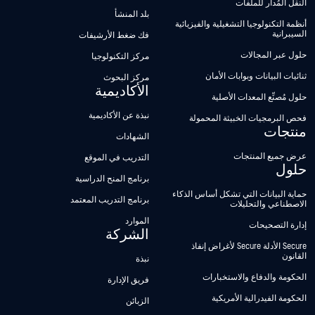
النقل المُدار للملفات
بلد المنشأ
أنظمة التكنولوجيا التشغيلية والفيزيائية
السيبرانية
فك ضغط الأرشيفات
حلول عبر المجالات
مركز التكنولوجيا
ثنائيات البيانات وبوابات الأمان
مركز البحوث
الأكاديمية
حلول مُصنِّع المعدات الأصلية
نبذة عن الأكاديمية
فحص البرمجيات الخبيثة المحمولة
منتجات
الشهادات
عرض جميع المنتجات
التدريب في الموقع
حلول
برنامج المنح الدراسية
حماية البيانات التي تشكل أساس الذكاء
برنامج التدريب المعتمد
الاصطناعي والتحليلات
الموارد
إدارة التصحيحات
الشركة
Secure الأدلة Secure لأغراض إنفاذ
القانون
نبذة
الحكومة والدفاع والاستخبارات
فريق الإدارة
الحكومة الفيدرالية الأمريكية
الزبائن