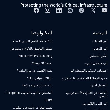
المنصة
التكنولوجيا
أمن الملفات
الذكاء الاصطناعي التنبئي Alin AI
أمن التخزين
مفتش المحتوى بالذكاء الاصطناعي
الأمن السحابي
Metascan™ Multiscanning
أمن سلاسل التوريد
تقنية Deep CDR™
اكتشاف الشبكة والاستجابة لها
تقنية الكشف عن نوع الملف™
حماية الوسائط الملحقة والقابلة للإزالة
DLP™ استباقي DLP™
الوصول الآمن
بيئة اختبار معزولة متكيفة
الكشف عن الثغرات الأمنية في يوم
استخبارات التهديدات تهديد Intelligence
الصفر
SBOM
أمن البريد الإلكتروني
تقييم الثغرات الأمنية في الملفات