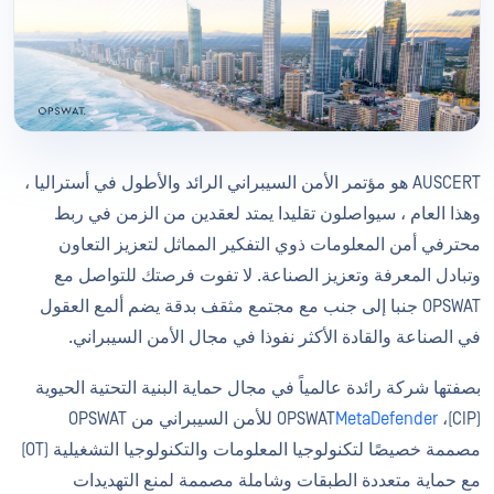
AUSCERT هو مؤتمر الأمن السيبراني الرائد والأطول في أستراليا ،
وهذا العام ، سيواصلون تقليدا يمتد لعقدين من الزمن في ربط
محترفي أمن المعلومات ذوي التفكير المماثل لتعزيز التعاون
وتبادل المعرفة وتعزيز الصناعة. لا تفوت فرصتك للتواصل مع
OPSWAT جنبا إلى جنب مع مجتمع مثقف بدقة يضم ألمع العقول
في الصناعة والقادة الأكثر نفوذا في مجال الأمن السيبراني.
بصفتها شركة رائدة عالمياً في مجال حماية البنية التحتية الحيوية
(CIP)، OPSWAT
MetaDefender
للأمن السيبراني من OPSWAT
مصممة خصيصًا لتكنولوجيا المعلومات والتكنولوجيا التشغيلية (OT)
مع حماية متعددة الطبقات وشاملة مصممة لمنع التهديدات