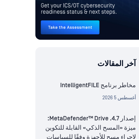
آخر المقالات
مخاطر برنامج IntelligentFILE
أغسطس 5 2026
إصدار MetaDefender™ Drive .4.7:
ميزة «المسح الذكي» القابلة للتكوين
لإجراء مسح للأجهزة وفقًا للسياسات