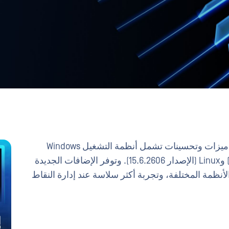
يتضمن هذاEndpoint MetaDefender Endpoint ميزات وتحسينات تشمل أنظمة التشغيل Windows
(الإصدار 7.6.2606) وmacOS (الإصدار 10.4.2606) وLinux (الإصدار 15.6.2606). وتوفر الإضافات الجديدة
أنظمة المختلفة، وتجربة أكثر سلاسة عند إدارة النقاط