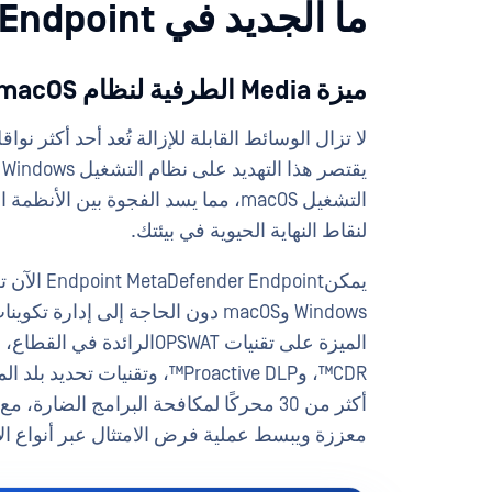
ما الجديد في MetaDefender Endpoint
ميزة Media الطرفية لنظام macOS
لا تزال الوسائط القابلة للإزالة تُعد أحد أكثر نواق
التشغيل macOS، مما يسد الفجوة بين ا
لنقاط النهاية الحيوية في بيئتك.
يمكنpoint
Windows وmacOS دون الحاجة إلى إد
معززة ويبسط عملية فرض الامتثال عبر أنواع الأ