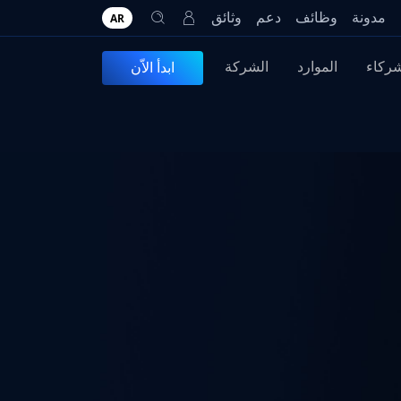
مدونة
وظائف
دعم
وثائق
AR
شركاء
الموارد
الشركة
ابدأ الاّن