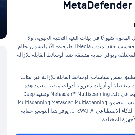
ل الهجوم شيوعًا في بيئات البنية التحتية الحيوية، ولا
يقتصر هذا التهديد على نظام التشغيل Windows فحسب. فقد امتدت Media الطرفية» الآن لتشمل نظام
لأنظمة المختلفة ويوفر حماية متسقة ضد الوسائط القابلة للإزالة
Endpoint MetaDefender End الآن تطبيق نفس سياسات الوسائط القابلة للإزالة عبر بيئات
ارة تكوينات منفصلة أو أدوات معزولة أدوات منصة. تعتمد هذه
الميزة على تقنيات OPSWATالرائدة في القطاع، بما في ذلك Metascan™ Multiscanning وتقنية Deep
CDR™، وProactive DLP™، وتقنيات تحديد بلد المنشأ. تتضمن Multiscanning Metascan Multiscanning
أكثر من 30 محركًا لمكافحة البرامج الضارة، مع الذكاء الاصطناعي OPSWAT AI. يوفر هذا التوسع حماية
جهزة المختلفة.