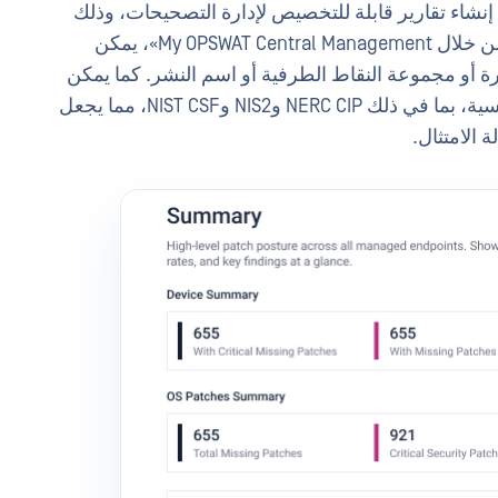
هذا الإصدارEndpoint MetaDefender Endpoint إنشاء تقارير قابلة للتخصيص لإدارة التصحيحات، وذلك
لتلبية متطلبات الامتثال والاحتياجات التشغيلية. من خلال My OPSWAT Central Management»، يمكن
أو مجموعة النقاط الطرفية أو اسم النشر. كما يمكن
تصديرها بتنسيقات تتوافق مع أطر الامتثال الرئيسية، بما في ذلك NERC CIP وNIS2 وNIST CSF، مما يجعل
ة الامتثال.