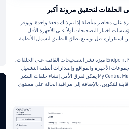
 الحلقات لتحقيق مرونة أكبر
ة على مخاطر متأصلة إذا تم ذلك دفعة واحدة. ويوفر
مؤسسات اختبار التصحيحات أولاً على الأجهزة الأقل
من استقراره قبل توسيع نطاق التطبيق ليشمل الأنظمة
مع هذا الإصدار الجديد،Endpoint MetaDefender Endpoint ميزة نشر التصحيحات القائمة على الحلقات،
مجموعات الأجهزة والمواقع وإصدارات أنظمة التشغيل
وملفات تعريف المخاطر. ومن خلال My Central Management يمكن لفرق الأمن إنشاء حلقات النشر
ابلة للتكوين، بالإضافة إلى مراقبة الحالة على مستوى