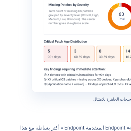
حيحات الجاهزة للامتثال
أصبح إدارة سياسات الحماية عبر Media الطرفية» Endpoint المتقدمة Endpoint » أكثر بساطة مع هذا