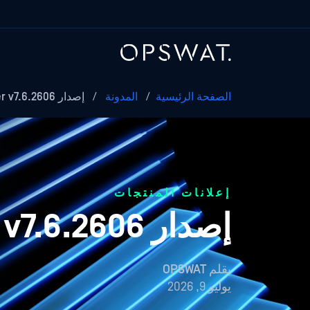
الصفحة الرئيسية
/
المدونة
/
إصدار MetaDefender v7.6.2606
إعلانات المنتجات
إصدار MetaDefender v7.6.2606
بقلم
OPSWAT
يوليو 9, 2026