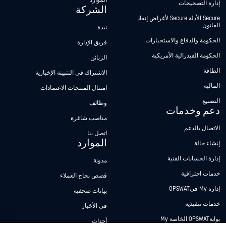
الموارد
إدارة التصحيحات
الشركة
Secure الأدلة Secure لأغراض إنفاذ
القانون
نبذة
الحكومة والدفاع والاستخبارات
فريق الإدارة
الحكومة الفيدرالية الأمريكية
الزبائن
الطاقة
الاشتراك في التثبيتة الإخبارية
الماليه
امتثال المنتجات الاعتمادات
التصنيع
وظائف
دعم وخدمات
مناصب شاغرة
الاتصال بالدعم
اتصل بنا
الموارد
إنشاء حالة
إدارة الحسابات الفنية
مدونة
خدمات احترافية
قصص نجاح العملاء
إدارة My فيOPSWAT
بيانات صحفية
خدمات تنفيذية
في الأخبار
بوابةOPSWAT الخاصة My
أحداث