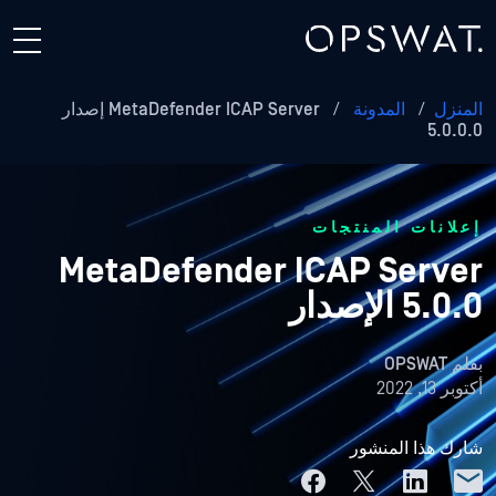
المنزل
/
المدونة
/
MetaDefender ICAP Server إصدار
5.0.0.0
إعلانات المنتجات
MetaDefender ICAP Server
5.0.0 الإصدار
بقلم
OPSWAT
أكتوبر 13, 2022
شارك هذا المنشور