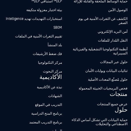
حماية الوسائط الملحقة والقابلة للإزالة
DLP™ استباقي DLP™
الوصول الآمن
بيئة اختبار معزولة متكيفة
الكشف عن الثغرات الأمنية في يوم
استخبارات التهديدات تهديد Intelligence
الصفر
SBOM
أمن البريد الإلكتروني
تقييم الثغرات الأمنية في الملفات
النقل المُدار للملفات
بلد المنشأ
أنظمة التكنولوجيا التشغيلية والفيزيائية
السيبرانية
فك ضغط الأرشيفات
حلول عبر المجالات
مركز التكنولوجيا
ثنائيات البيانات وبوابات الأمان
مركز البحوث
الأكاديمية
حلول مُصنِّع المعدات الأصلية
نبذة عن الأكاديمية
فحص البرمجيات الخبيثة المحمولة
منتجات
الشهادات
عرض جميع المنتجات
التدريب في الموقع
حلول
برنامج المنح الدراسية
حماية البيانات التي تشكل أساس الذكاء
برنامج التدريب المعتمد
الاصطناعي والتحليلات