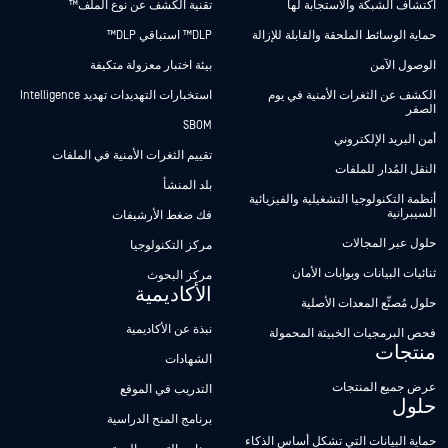
اكتشاف الشبكة والاستجابة لها
تقنية الكشف عن نوع الملف™
حماية الوسائط الملحقة والقابلة للإزالة
DLP™ استباقي DLP™
الوصول الآمن
بيئة اختبار معزولة متكيفة
الكشف عن الثغرات الأمنية في يوم
استخبارات التهديدات تهديد Intelligence
الصفر
SBOM
أمن البريد الإلكتروني
تقييم الثغرات الأمنية في الملفات
النقل المُدار للملفات
بلد المنشأ
أنظمة التكنولوجيا التشغيلية والفيزيائية
السيبرانية
فك ضغط الأرشيفات
حلول عبر المجالات
مركز التكنولوجيا
ثنائيات البيانات وبوابات الأمان
مركز البحوث
الأكاديمية
حلول مُصنِّع المعدات الأصلية
نبذة عن الأكاديمية
فحص البرمجيات الخبيثة المحمولة
منتجات
الشهادات
عرض جميع المنتجات
التدريب في الموقع
حلول
برنامج المنح الدراسية
حماية البيانات التي تشكل أساس الذكاء