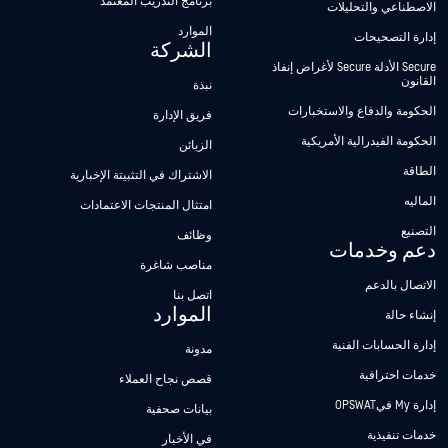
برنامج التدريب المعتمد
الاصطناعي والتحليلات
الموارد
إدارة التصحيحات
الشركة
Secure الأدلة Secure لأغراض إنفاذ
القانون
نبذة
الحكومة والدفاع والاستخبارات
فريق الإدارة
الحكومة الفيدرالية الأمريكية
الزبائن
الطاقة
الاشتراك في التثبيتة الإخبارية
الماليه
امتثال المنتجات الاعتمادات
التصنيع
وظائف
دعم وخدمات
مناصب شاغرة
الاتصال بالدعم
اتصل بنا
الموارد
إنشاء حالة
إدارة الحسابات الفنية
مدونة
خدمات احترافية
قصص نجاح العملاء
إدارة My فيOPSWAT
بيانات صحفية
خدمات تنفيذية
في الأخبار