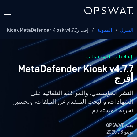
المنزل
/
المدونة
/
إصدارKiosk MetaDefender Kiosk v4.7.7
إعلانات المنتجات
MetaDefender Kiosk v4.7.7
أفرج
النشر المؤسسي، والموافقة التلقائية على
الشهادات، والبحث المتقدم عن الملفات، وتحسين
تجربة المستخدم
بقلم
OPSWAT
يوليو 18, 2025