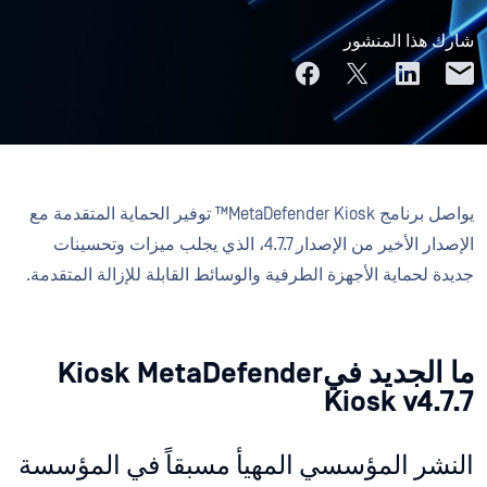
شارك هذا المنشور
يواصل برنامج MetaDefender Kiosk™ توفير الحماية المتقدمة مع
الإصدار الأخير من الإصدار 4.7.7، الذي يجلب ميزات وتحسينات
جديدة لحماية الأجهزة الطرفية والوسائط القابلة للإزالة المتقدمة.
ما الجديد فيKiosk MetaDefender
Kiosk v4.7.7
النشر المؤسسي المهيأ مسبقاً في المؤسسة