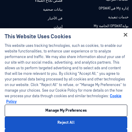
قصص نجاح العملاء
إدارة My فيOPSWAT
بيانات صحفية
خدمات تنفيذية
في الأخبار
بوابةOPSWAT الخاصة My
أحداث
وثائق تقنية
This Website Uses Cookies
ندوات عبر الإنترنت
Hey there!
دورات تدريبية
أوراق البيانات
This website uses tracking technologies, such as cookies, to enable our
I'm Ozzy, your OPSWAT virtual assistant.
website functionalities, to enhance user experience or to analyze
برنامج الثغرات الأمنية
مستندات تقنية
How can I help you secure what's critical
performance and traffic. We may also share information about your use of
الشركاء
today?
our site with our social media, advertising, and analytics partners. This
أدوات مجانية
allows us to perform targeted advertising and to select ads and content
شهادات
that will be more relevant to you. By clicking “Accept All,” you agree to
شركاء التكنولوجيا
your personal data being processed by all cookies and other technologies
on our website. Click “Reject All” to refuse, or “Manage My Preferences” to
برنامج شركاء القنوات
manage your choices. See our Cookie Policy for more details on the how
we process your data through cookies and similar technologies:
Cookie
©2026 OPSWAT . جميع الحقوق محفوظة. OPSWAT و MetaDefender و Metascan و
Policy
MetaAccess OPSWAT و Trust no File. Trust No Device. و OPSWAT و Protecting the
World's Critical Infrastructure و Deep CDR™ Technology و InQuest وشعار InQuest و
Manage My Preferences
DFI و RetroHunt و Deep File Inspection و Join the Hunt هي علامات تجارية مملوكة
OPSWAT العلامات التجارية الخاصة بالجهات الخارجية هي ملك لأصحابها المعنيين.
القانون
سياسة الخصوصية
إدارة تفضيلات ملفات تعريف الارتباط
خيارات
Reject All
الخصوصية الخاصة بك في كاليفورنيا
Privacy Policy