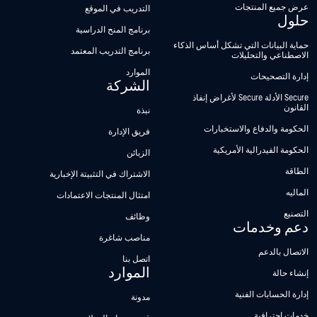
عرض جميع المنتجات
التدريب في الموقع
حلول
برنامج المنح الدراسية
حماية البيانات التي تشكل أساس الذكاء
برنامج التدريب المعتمد
الاصطناعي والتحليلات
الموارد
إدارة التصحيحات
الشركة
Secure الأدلة Secure لأغراض إنفاذ
القانون
نبذة
الحكومة والدفاع والاستخبارات
فريق الإدارة
الحكومة الفيدرالية الأمريكية
الزبائن
الطاقة
الاشتراك في التثبيتة الإخبارية
الماليه
امتثال المنتجات الاعتمادات
التصنيع
وظائف
دعم وخدمات
مناصب شاغرة
الاتصال بالدعم
اتصل بنا
الموارد
إنشاء حالة
إدارة الحسابات الفنية
مدونة
خدمات احترافية