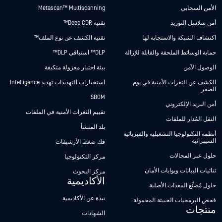
الأمن السحابي
Metascan™ Multiscanning
أمن سلاسل التوريد
تقنية Deep CDR™
اكتشاف الشبكة والاستجابة لها
تقنية الكشف عن نوع الملف™
حماية الوسائط الملحقة والقابلة للإزالة
DLP™ استباقي DLP™
الوصول الآمن
بيئة اختبار معزولة متكيفة
الكشف عن الثغرات الأمنية في يوم
استخبارات التهديدات تهديد Intelligence
الصفر
SBOM
أمن البريد الإلكتروني
تقييم الثغرات الأمنية في الملفات
النقل المُدار للملفات
بلد المنشأ
أنظمة التكنولوجيا التشغيلية والفيزيائية
السيبرانية
فك ضغط الأرشيفات
حلول عبر المجالات
مركز التكنولوجيا
ثنائيات البيانات وبوابات الأمان
مركز البحوث
الأكاديمية
حلول مُصنِّع المعدات الأصلية
نبذة عن الأكاديمية
فحص البرمجيات الخبيثة المحمولة
منتجات
الشهادات