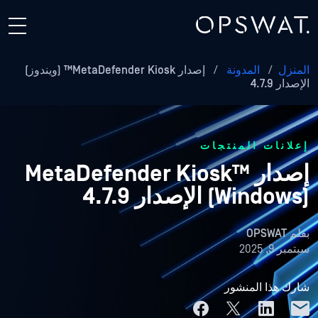
المنزل
/
المدونة
/
إصدار MetaDefender Kiosk™ (ويندوز)
الإصدار 4.7.9
إعلانات المنتجات
إصدار MetaDefender Kiosk™
(Windows) الإصدار 4.7.9
بقلم
OPSWAT
سبتمبر 9, 2025
شارك هذا المنشور