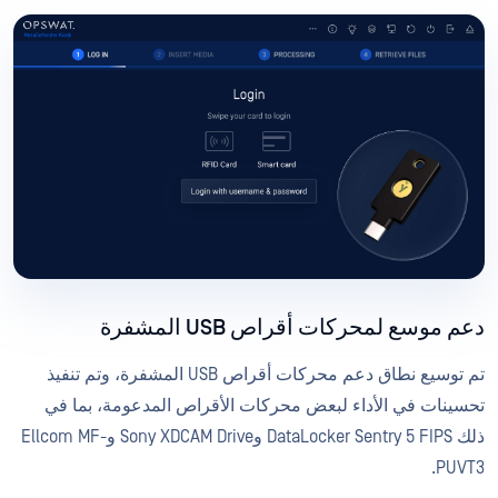
دعم موسع لمحركات أقراص USB المشفرة
تم توسيع نطاق دعم محركات أقراص USB المشفرة، وتم تنفيذ
تحسينات في الأداء لبعض محركات الأقراص المدعومة، بما في
ذلك DataLocker Sentry 5 FIPS وSony XDCAM Drive وEllcom MF-
PUVT3.