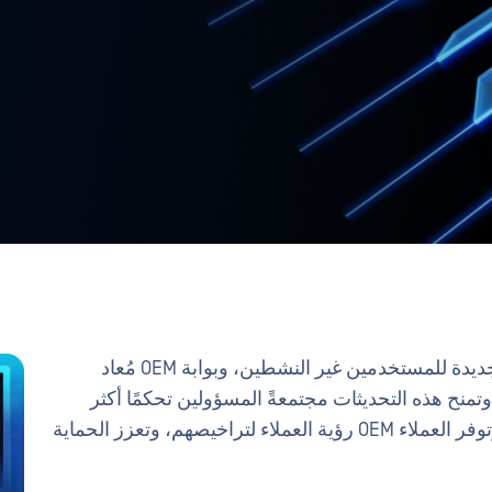
يقدم التحديث الأخيرOPSWAT My OPSWAT حالة جديدة للمستخدمين غير النشطين، وبوابة OEM مُعاد
وتمنح هذه التحديثات مجتمعةً المسؤولين تحكمًا أكثر
مرونةً وخدمة ذاتيةً على وصول المستخدمين، وتوفر العملاء OEM رؤية العملاء لتراخيصهم، وتعزز الحماية