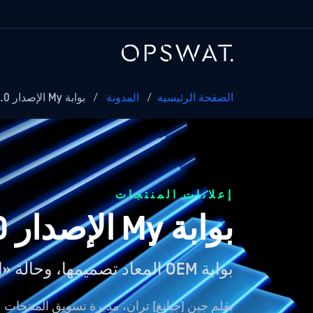
الصفحة الرئيسية
/
المدونة
/
بوابة My الإصدار 2026.2.4.0
إعلانات المنتجات
بوابة My الإصدار 2026.2.4.0
بوابة OEM المعاد تصميمها، وحالة «المستخدم غير النشط» الجديدة، والتوثيق متعدد العوامل الإلزامي
بقلم
جين (جيانغ) تران، مديرة تسويق المنتجات