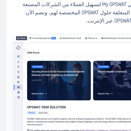
تم إعادة تصميم الصفحة الرئيسية لبوابة OEM في My OPSWAT لتسهيل العملاء من الشركات المصنعة
للمعدات الأصلية (OEM) والعثور على المعلومات المتعلقة حلول OPSWAT المخصصة لهم، وتضم الآن