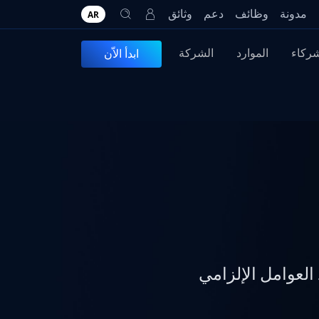
مدونة
وظائف
دعم
وثائق
AR
شركاء
الموارد
الشركة
ابدأ الاّن