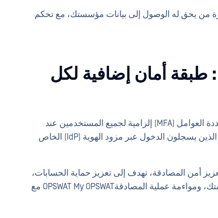
دارة من يحق له الوصول إلى بيانات مؤسستك، مع تحكم
التوثيق الإلزامي بـ MFA: طبقة أمان إضافية لكل
اعتبارًا من 17 يونيو 2026، سيصبح المصادقة متعددة العوامل (MFA) إلزامية لجميع المستخدمين عند
الوصول إلىOPSWAT My OPSWAT باستثناء أولئك الذين يسجلون الدخول عبر مزود الهوية (IdP) الخاص
لتعزيز أمن المصادقة، تهدف إلى تعزيز حماية الحسابات،
وضمان الوصول الآمن إلى بيانات وموارد مؤسستك، ومواءمة عملية المصادقةOPSWAT My OPSWAT مع