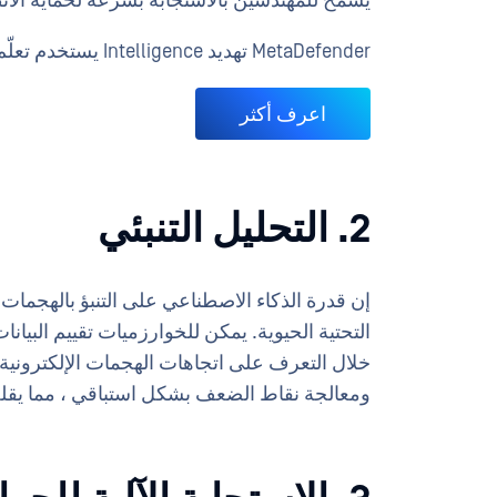
يسمح للمهندسين بالاستجابة بسرعة لحماية الأنظ
MetaDefender تهديد Intelligence يستخدم تعلّم الآلة في البحث عن تشابه التهديدات.
اعرف أكثر
2. التحليل التنبئي
إن قدرة الذكاء الاصطناعي على التنبؤ بالهجمات ال
التحتية الحيوية. يمكن للخوارزميات تقييم البيانا
خلال التعرف على اتجاهات الهجمات الإلكترونية ،
ومعالجة نقاط الضعف بشكل استباقي ، مما يقل