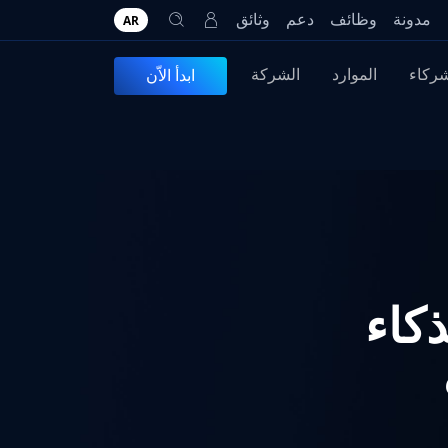
مدونة
وظائف
دعم
وثائق
AR
شركاء
الموارد
الشركة
ابدأ الاّن
: 5 طرق الذكاء