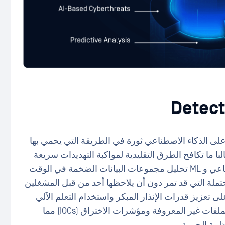
ى الذكاء الاصطناعي ثورة في الطريقة التي يحمي بها
البا ما تكافح الطرق التقليدية لمواكبة التهديدات سريعة
التطور. من ناحية أخرى ، يمكن ل الذكاء الاصطناعي و ML تحليل مجموعات البيانات الضخمة في الوقت
حتملة التي قد تمر دون أن يلاحظها أحد من قبل المشغلين
 تعزيز قدرات الإنذار المبكر واستخدام التعلم الآلي
لتحديد أوجه التشابه بين التهديدات المعروفة والملفات غير المعروفة ومؤشرات الاختراق (IOCs) مما