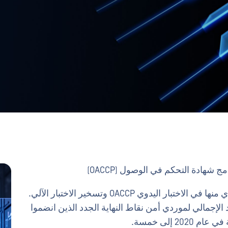
في شهر يوليو ، تم اعتماد 14 منتجا ، ولم يفشل أي منها في الاختبار اليدوي OACCP وتسخير الاختبار الآلي.
Acron وSonicwall يرفع العدد الإجمالي لموردي أمن نقاط النهاية الجدد الذين انضموا
 إلى خمسة.