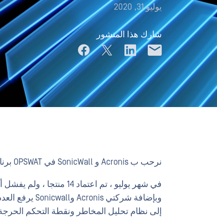
يوليو 31, 2020
شارك هذا المنشور
نرحب ب Acronis و SonicWall في OPSWAT برنامج شهادة التحكم في الوصول (OACCP)
وبإضافة شركتي is
إلى نظام تحليل المخاطر ونقطة التحكم الحرجة في عام 2020