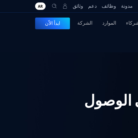
مدونة
وظائف
دعم
وثائق
AR
شركاء
الموارد
الشركة
ابدأ الاّن
في الوصول