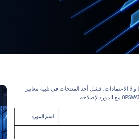
في شهر يونيو، تم تقديم أكثر من اثني عشر طلبًا و 9 الاعتمادات. فشل أحد المنتجات في تلبية معايير
اسم المورد