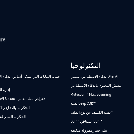
التكنولوجيا
ح
الذكاء الاصطناعي التنبئي Alin AI
حماية البيانات التي تشكل أساس الذكاء 
و
مفتش المحتوى بالذكاء الاصطناعي
إدارة ا
Metascan™ Multiscanning
Secure الأدلة Secure لأغراض إنفاذ القانون
تقنية Deep CDR™
الحكومة والدفاع وال
تقنية الكشف عن نوع الملف™
الحكومة الفيدرالية
DLP™ استباقي DLP™
بيئة اختبار معزولة متكيفة