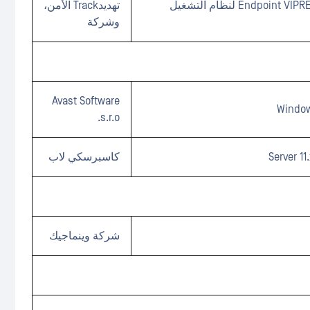
عامل أمان Endpoint VIPRE Endpoint Security Agent 12.x لنظام التشغيل
تهديدTrack الأمن،
وشركة
Avast Software
s.r.o.
كاسبرسكي لاب
شركة وينماجيك