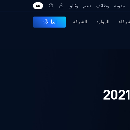
مدونة
وظائف
دعم
وثائق
AR
شركاء
الموارد
الشركة
ابدأ الاّن