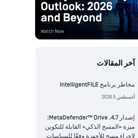
آخر المقالات
مخاطر برنامج IntelligentFILE
أغسطس 5 2026
إصدار MetaDefender™ Drive .4.7:
ميزة «المسح الذكي» القابلة للتكوين
لإجراء مسح للأجهزة وفقًا للسياسات