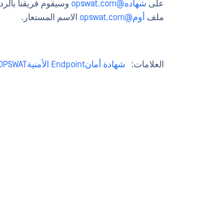
على
شهاده@opswat.com
ملف
أوم@opswat.com
الاسم المستعار.
العلامات:
شهادة أمانEndpoint الأمنيةOPSWAT