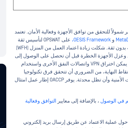
تحكم OPSWAT الطريقة الأكثر شمولاً للتحقق من توافق الأجهزة وفعالية الأمان. تعتمد
Meta
و
OESIS Framework،
على OPSWAT لتأسيس ثقة
الأجهزة - وهو عنصر ضروري للوصول إلى شبكة بدون ثقة. شكلت زيادة اعتماد العمل من المنزل (WFH)
ديد وعزل الأجهزة الخطرة قبل أن تحصل على الوصول إلى
الأصول الرقمية للشركة. بدون أدوات المناسبة، يمكن اختراق VPN واتصالات النفق الأخرى واستخدام
ي نقاط النهاية، من الضروري أن تتحقق فرق تكنولوجيا
المعلومات من خلو التطبيقات الهامة من الثغرات الأمنية وأن تظل محدثة. يوفر OACCP إطار عمل امتثال
م في الوصول
، بالإضافة إلى معايير
التوافق
وفعالية
ول عملية الاعتماد عن طريق إرسال بريد إلكتروني