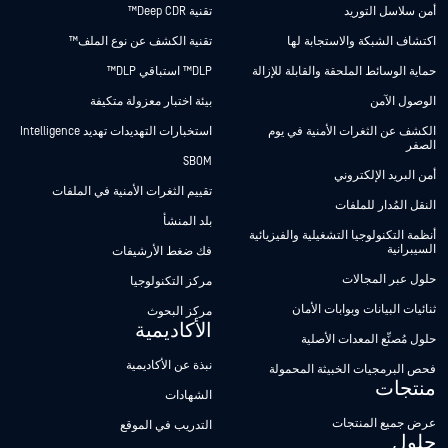
أمن سلاسل التوريد
تقنية Deep CDR™
اكتشاف الشبكة والاستجابة لها
تقنية الكشف عن نوع الملف™
حماية الوسائط الملحقة والقابلة للإزالة
DLP™ استباقي DLP™
الوصول الآمن
بيئة اختبار معزولة متكيفة
الكشف عن الثغرات الأمنية في يوم
استخبارات التهديدات تهديد Intelligence
الصفر
SBOM
أمن البريد الإلكتروني
تقييم الثغرات الأمنية في الملفات
النقل المُدار للملفات
بلد المنشأ
أنظمة التكنولوجيا التشغيلية والفيزيائية
السيبرانية
فك ضغط الأرشيفات
حلول عبر المجالات
مركز التكنولوجيا
ثنائيات البيانات وبوابات الأمان
مركز البحوث
الأكاديمية
حلول مُصنِّع المعدات الأصلية
نبذة عن الأكاديمية
فحص البرمجيات الخبيثة المحمولة
منتجات
الشهادات
عرض جميع المنتجات
التدريب في الموقع
حلول