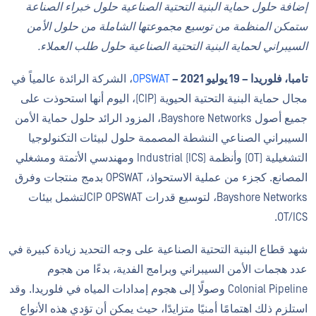
إضافة
حلول حماية البنية التحتية
الصناعية
حلول خبراء الصناعة
ستمكن المنظمة من توسيع مجموعتها الشاملة من حلول الأمن
السيبراني لحماية البنية التحتية الصناعية حلول طلب العملاء.
تامبا، فلوريدا – 19 يوليو 2021 –
OPSWAT
، الشركة الرائدة عالمياً في
مجال حماية البنية التحتية الحيوية (CIP)، اليوم أنها استحوذت على
جميع أصول Bayshore Networks، المزود الرائد حلول حماية الأمن
السيبراني الصناعي النشطة المصممة حلول لبيئات التكنولوجيا
التشغيلية (OT) وأنظمة Industrial (ICS) ومهندسي الأتمتة ومشغلي
المصانع. كجزء من عملية الاستحواذ، OPSWAT بدمج منتجات وفرق
Bayshore Networks، لتوسيع قدرات CIP OPSWATلتشمل بيئات
OT/ICS.
شهد قطاع البنية التحتية الصناعية على وجه التحديد زيادة كبيرة في
عدد هجمات الأمن السيبراني وبرامج الفدية، بدءًا من هجوم
Colonial Pipeline وصولًا إلى هجوم إمدادات المياه في فلوريدا. وقد
استلزم ذلك اهتمامًا أمنيًا متزايدًا، حيث يمكن أن تؤدي هذه الأنواع