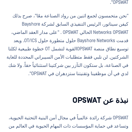
OPSWAT".
"نحن متحمسون لجمع اثنين من رواد الصناعة معًا"، صرح بذلك
كيفن سيناتور، الرئيس التنفيذي السابق لشركة Bayshore
Networks OPSWAT الحالي OPSWAT . "على مدار العقد الماضي،
قدمت Bayshore Networks حلول متطورة حلول OT/ICS. ويعد
توسيع نطاق منصة OPSWATالقوية لتشمل OT خطوة طبيعية لكلتا
الشركتين. لن نلبي فقط متطلبات الأمن السيبراني المحددة للغاية
في الصناعة، بل ستكون التآزر بين شركتينا استثنائياً حقاً. ولا شك
لدي في أن موظفينا وتقنيتنا ستزدهران في OPSWAT".
نبذة عن OPSWAT
OPSWAT شركة رائدة عالمياً في مجال أمن البنية التحتية الحيوية،
وتساعد في حماية المؤسسات ذات المهام الحيوية في العالم من