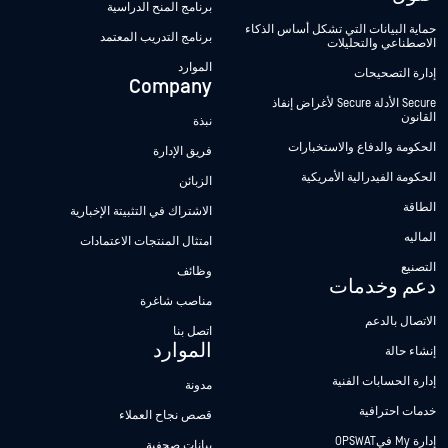
برنامج المنح الدراسية
حماية البيانات التي تشكل أساس الذكاء
برنامج التدريب المعتمد
الاصطناعي والتحليلات
الموارد
إدارة التصحيحات
Company
Secure الأدلة Secure لأغراض إنفاذ
القانون
نبذة
الحكومة والدفاع والاستخبارات
فريق الإدارة
الحكومة الفيدرالية الأمريكية
الزبائن
الطاقة
الاشتراك في التثبيتة الإخبارية
الماليه
امتثال المنتجات الاعتمادات
التصنيع
وظائف
دعم وخدمات
مناصب شاغرة
الاتصال بالدعم
اتصل بنا
الموارد
إنشاء حالة
إدارة الحسابات الفنية
مدونة
خدمات احترافية
قصص نجاح العملاء
إدارة My فيOPSWAT
بيانات صحفية