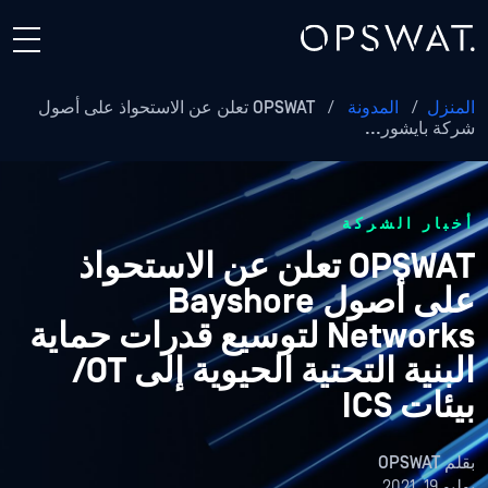
المنزل
/
المدونة
/
OPSWAT تعلن عن الاستحواذ على أصول
شركة بايشور...
أخبار الشركة
OPSWAT تعلن عن الاستحواذ
على أصول Bayshore
Networks لتوسيع قدرات حماية
البنية التحتية الحيوية إلى OT/
بيئات ICS
بقلم
OPSWAT
يوليو 19, 2021