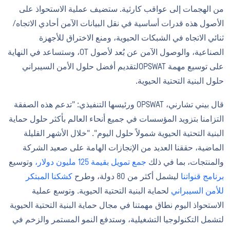
من الهجمات إلى عواقب كارثية. ستضيف عملية الاستحواذ على
الأصول هذه قدرات أساسية في نقل البيانات الآمن أحادي الاتجاه/
ثنائي الاتجاه في الشبكات الحيوية، ومنع الاختراق للأجهزة
الصناعية، والوصول الآمن عن بُعد لأصول OT، وستساعد في النهاية
على توسيع مهمة OPSWATلتقديم أفضل حلول الأمن السيبراني
حلول البنية التحتية الحيوية.
قال بيني تشارني، OPSWAT ورئيسها التنفيذي: "تدعم هذه الصفقة
التزامنا بتزويد المؤسسات في جميع أنحاء العالم بأكثر حلول حماية
البنية التحتية الحيوية شمولاً حلول اليوم". "خلال الأشهر القليلة
الماضية، حققنا العديد من الإنجازات الهامة على صعيد الشركة
والمنتجات، بما في ذلك
جمع تمويل بقيمة 125 مليون دولار،
وتوسيع
برنامج قنواتنا
ليشمل أكثر من 80 دولة، وطرح
كشكنا المبتكر
للأمن السيبراني
لحماية البنية التحتية الحيوية. وتوسع عملية
الاستحواذ اليوم نطاق مهمتنا في مجال حماية البنية التحتية الحيوية
لتشمل التكنولوجيا التشغيلية، وستدفع النمو المستمر والزخم في