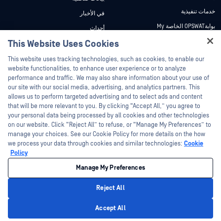
خدمات تنفيذية
في الأخبار
بوابةOPSWAT الخاصة My
أحداث
وثائق تقنية
This Website Uses Cookies
ندوات عبر الإنترنت
Hey there!
دورات تدريبية
أوراق البيانات
This website uses tracking technologies, such as cookies, to enable our
I'm Ozzy, your OPSWAT virtual assistant.
website functionalities, to enhance user experience or to analyze
برنامج الثغرات الأمنية
مستندات تقنية
How can I help you secure what's critical
performance and traffic. We may also share information about your use of
الشركاء
today?
our site with our social media, advertising, and analytics partners. This
أدوات مجانية
allows us to perform targeted advertising and to select ads and content
شهادات
that will be more relevant to you. By clicking “Accept All,” you agree to
شركاء التكنولوجيا
your personal data being processed by all cookies and other technologies
on our website. Click “Reject All” to refuse, or “Manage My Preferences” to
برنامج شركاء القنوات
manage your choices. See our Cookie Policy for more details on the how
we process your data through cookies and similar technologies:
Cookie
©2026 OPSWAT . جميع الحقوق محفوظة. OPSWAT و MetaDefender و Metascan و
Policy
MetaAccess OPSWAT و Trust no File. Trust No Device. و OPSWAT و Protecting the
World's Critical Infrastructure و Deep CDR™ Technology و InQuest وشعار InQuest و
Manage My Preferences
DFI و RetroHunt و Deep File Inspection و Join the Hunt هي علامات تجارية مملوكة
OPSWAT العلامات التجارية الخاصة بالجهات الخارجية هي ملك لأصحابها المعنيين.
القانون
سياسة الخصوصية
إدارة تفضيلات ملفات تعريف الارتباط
خيارات
Reject All
الخصوصية الخاصة بك في كاليفورنيا
Privacy Policy
Accept All