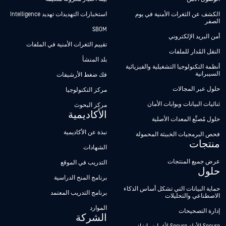
الكشف عن الثغرات الأمنية في يوم
استخبارات التهديدات تهديد Intelligence
الصفر
SBOM
أمن البريد الإلكتروني
تقييم الثغرات الأمنية في الملفات
النقل المُدار للملفات
بلد المنشأ
أنظمة التكنولوجيا التشغيلية والفيزيائية
السيبرانية
فك ضغط الأرشيفات
حلول عبر المجالات
مركز التكنولوجيا
ثنائيات البيانات وبوابات الأمان
مركز البحوث
الأكاديمية
حلول مُصنِّع المعدات الأصلية
نبذة عن الأكاديمية
فحص البرمجيات الخبيثة المحمولة
منتجات
الشهادات
عرض جميع المنتجات
التدريب في الموقع
حلول
برنامج المنح الدراسية
حماية البيانات التي تشكل أساس الذكاء
برنامج التدريب المعتمد
الاصطناعي والتحليلات
الموارد
إدارة التصحيحات
الشركة