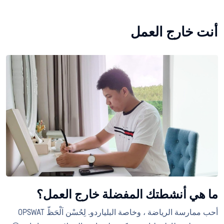
أنت خارج العمل
ما هي أنشطتك المفضلة خارج العمل؟
أحب ممارسة الرياضة ، وخاصة البلياردو. لِحُسْن اَلْحَظّ OPSWAT