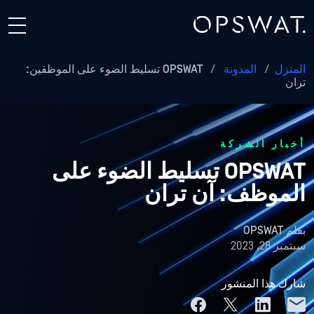
المنزل
/
المدونة
/
OPSWAT تسليط الضوء على الموظفين:
تران
أخبار الشركة
OPSWAT تسليط الضوء على
الموظف: آن تران
بقلم
OPSWAT
سبتمبر 28, 2023
شارك هذا المنشور