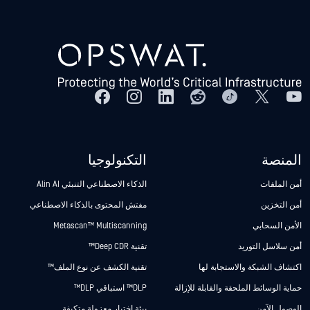
المنصة
التكنولوجيا
أمن الملفات
الذكاء الاصطناعي التنبئي Alin AI
أمن التخزين
مفتش المحتوى بالذكاء الاصطناعي
الأمن السحابي
Metascan™ Multiscanning
أمن سلاسل التوريد
تقنية Deep CDR™
اكتشاف الشبكة والاستجابة لها
تقنية الكشف عن نوع الملف™
حماية الوسائط الملحقة والقابلة للإزالة
DLP™ استباقي DLP™
الوصول الآمن
بيئة اختبار معزولة متكيفة