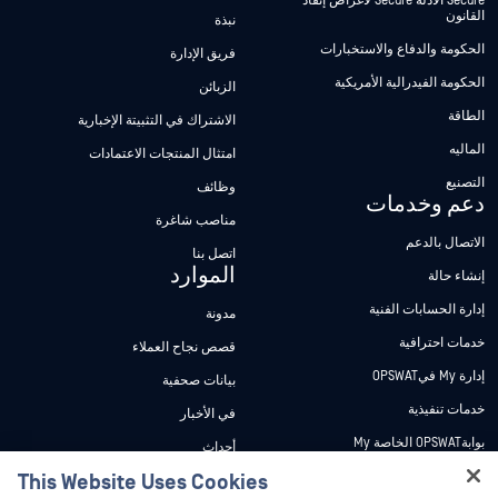
Secure الأدلة Secure لأغراض إنفاذ
القانون
نبذة
الحكومة والدفاع والاستخبارات
فريق الإدارة
الحكومة الفيدرالية الأمريكية
الزبائن
الطاقة
الاشتراك في التثبيتة الإخبارية
الماليه
امتثال المنتجات الاعتمادات
التصنيع
وظائف
دعم وخدمات
مناصب شاغرة
الاتصال بالدعم
اتصل بنا
الموارد
إنشاء حالة
إدارة الحسابات الفنية
مدونة
خدمات احترافية
قصص نجاح العملاء
إدارة My فيOPSWAT
بيانات صحفية
خدمات تنفيذية
في الأخبار
بوابةOPSWAT الخاصة My
أحداث
وثائق تقنية
This Website Uses Cookies
ندوات عبر الإنترنت