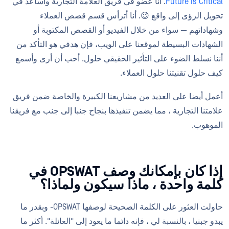
Future is Critical
. أنا عضو في فريق العلامة التجارية وأساعد في
تحويل الرؤى إلى واقع 😉. أنا أترأس قسم قصص العملاء
وشهاداتهم — سواء من خلال الفيديو أو القصص المكتوبة أو
الشهادات البسيطة لموقعنا على الويب، فإن هدفي هو التأكد من
أننا نسلط الضوء على التأثير الحقيقي حلول. أحب أن أرى وأسمع
كيف حلول تقنيتنا حلول العملاء.
أعمل أيضا على العديد من مشاريعنا الكبيرة والخاصة ضمن فريق
علامتنا التجارية ، مما يضمن تنفيذها بنجاح جنبا إلى جنب مع فريقنا
الموهوب.
إذا كان بإمكانك وصف OPSWAT في
كلمة واحدة ، ماذا سيكون ولماذا؟
حاولت العثور على الكلمة الصحيحة لوصفها OPSWAT- وبقدر ما
يبدو جبنيا ، بالنسبة لي ، فإنه دائما ما يعود إلى "العائلة". أكثر ما