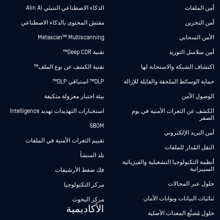
أمن الملفات
الذكاء الاصطناعي التنبئي Alin AI
أمن التخزين
مفتش المحتوى بالذكاء الاصطناعي
الأمن السحابي
Metascan™ Multiscanning
أمن سلاسل التوريد
تقنية Deep CDR™
اكتشاف الشبكة والاستجابة لها
تقنية الكشف عن نوع الملف™
حماية الوسائط الملحقة والقابلة للإزالة
DLP™ استباقي DLP™
الوصول الآمن
بيئة اختبار معزولة متكيفة
الكشف عن الثغرات الأمنية في يوم
استخبارات التهديدات تهديد Intelligence
الصفر
SBOM
أمن البريد الإلكتروني
تقييم الثغرات الأمنية في الملفات
النقل المُدار للملفات
بلد المنشأ
أنظمة التكنولوجيا التشغيلية والفيزيائية
السيبرانية
فك ضغط الأرشيفات
حلول عبر المجالات
مركز التكنولوجيا
ثنائيات البيانات وبوابات الأمان
مركز البحوث
الأكاديمية
حلول مُصنِّع المعدات الأصلية