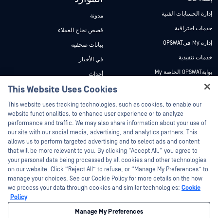
إدارة الحسابات الفنية
مدونة
خدمات احترافية
قصص نجاح العملاء
إدارة My فيOPSWAT
بيانات صحفية
خدمات تنفيذية
في الأخبار
بوابةOPSWAT الخاصة My
أحداث
وثائق تقنية
This Website Uses Cookies
ندوات عبر الإنترنت
Hey there!
دورات تدريبية
أوراق البيانات
This website uses tracking technologies, such as cookies, to enable our
I'm Ozzy, your OPSWAT virtual assistant.
website functionalities, to enhance user experience or to analyze
برنامج الثغرات الأمنية
مستندات تقنية
How can I help you secure what's critical
performance and traffic. We may also share information about your use of
الشركاء
today?
our site with our social media, advertising, and analytics partners. This
أدوات مجانية
allows us to perform targeted advertising and to select ads and content
شهادات
that will be more relevant to you. By clicking “Accept All,” you agree to
شركاء التكنولوجيا
your personal data being processed by all cookies and other technologies
on our website. Click “Reject All” to refuse, or “Manage My Preferences” to
برنامج شركاء القنوات
manage your choices. See our Cookie Policy for more details on the how
we process your data through cookies and similar technologies:
Cookie
©2026 OPSWAT . جميع الحقوق محفوظة. OPSWAT و MetaDefender و Metascan و
Policy
MetaAccess OPSWAT و Trust no File. Trust No Device. و OPSWAT و Protecting the
World's Critical Infrastructure و Deep CDR™ Technology و InQuest وشعار InQuest و
Manage My Preferences
DFI و RetroHunt و Deep File Inspection و Join the Hunt هي علامات تجارية مملوكة