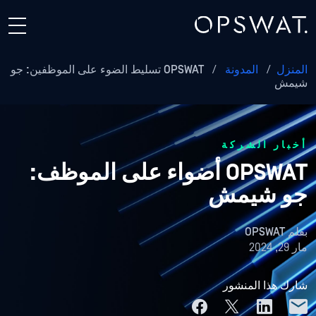
المنزل
/
المدونة
/
OPSWAT تسليط الضوء على الموظفين: جو
شيمش
أخبار الشركة
OPSWAT أضواء على الموظف:
جو شيمش
بقلم
OPSWAT
مار 29, 2024
شارك هذا المنشور